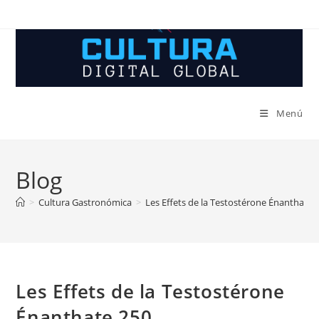
Ir
al
contenido
Menú
Blog
>
Cultura Gastronómica
>
Les Effets de la Testostérone Énanthate 
Les Effets de la Testostérone
Énanthate 250