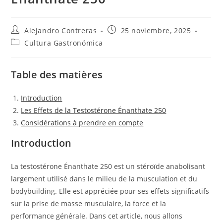
Autor
Entrada
Alejandro Contreras
25 noviembre, 2025
de
publicada:
Categoría
Cultura Gastronómica
la
de
entrada:
la
entrada:
Table des matières
Introduction
Les Effets de la Testostérone Énanthate 250
Considérations à prendre en compte
Introduction
La testostérone Énanthate 250 est un stéroïde anabolisant
largement utilisé dans le milieu de la musculation et du
bodybuilding. Elle est appréciée pour ses effets significatifs
sur la prise de masse musculaire, la force et la
performance générale. Dans cet article, nous allons