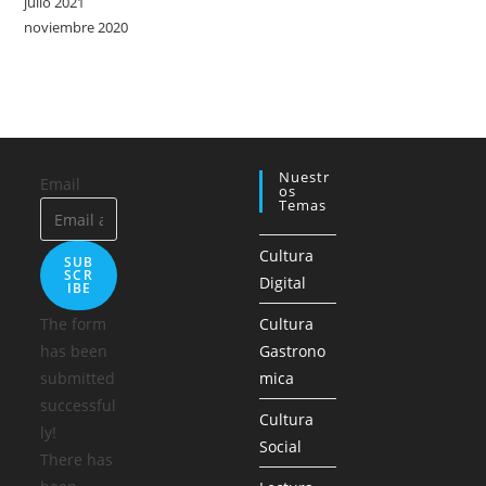
julio 2021
noviembre 2020
Nuestr
Email
Os
Temas
Cultura
SUB
SCR
Digital
IBE
The form
Cultura
has been
Gastrono
submitted
mica
successful
Cultura
ly!
Social
There has