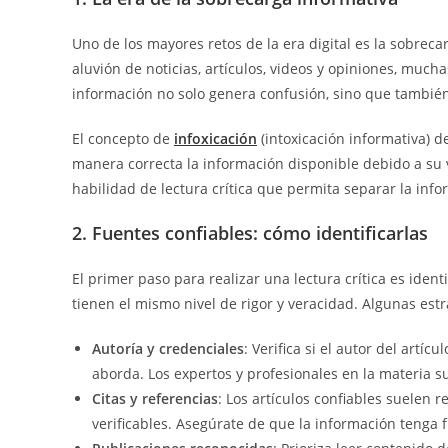
Uno de los mayores retos de la era digital es la sobreca
aluvión de noticias, artículos, videos y opiniones, mucha
información no solo genera confusión, sino que también 
El concepto de
infoxicación
(intoxicación informativa) d
manera correcta la información disponible debido a su 
habilidad de lectura crítica que permita separar la infor
2.
Fuentes confiables: cómo identificarlas
El primer paso para realizar una lectura crítica es ident
tienen el mismo nivel de rigor y veracidad. Algunas estr
Autoría y credenciales
: Verifica si el autor del artí
aborda. Los expertos y profesionales en la materia s
Citas y referencias
: Los artículos confiables suelen 
verificables. Asegúrate de que la información tenga 