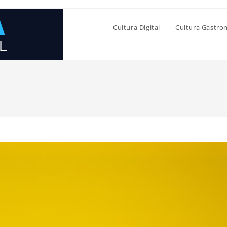
Cultura Digital
Cultura Gastro