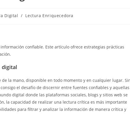
a
a Digital
/
Lectura Enriquecedora
ar información confiable. Este artículo ofrece estrategias prácticas
ación.
 digital
e de la mano, disponible en todo momento y en cualquier lugar. Si
onsigo el desafío de discernir entre fuentes confiables y aquellas
ndo digital donde las plataformas sociales, blogs y sitios web se
, la capacidad de realizar una lectura crítica es más importante
lidades para filtrar y analizar la información de manera crítica y