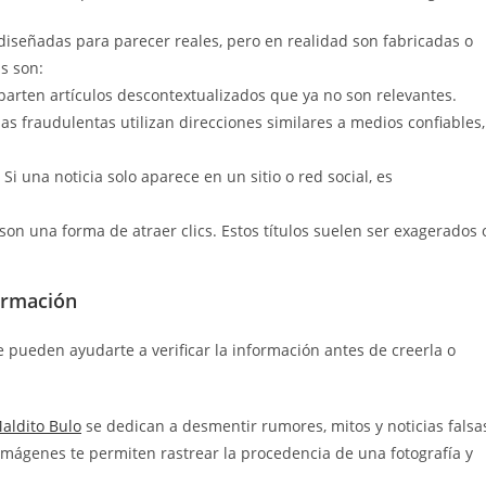
n diseñadas para parecer reales, pero en realidad son fabricadas o
s son:
mparten artículos descontextualizados que ya no son relevantes.
as fraudulentas utilizan direcciones similares a medios confiables,
: Si una noticia solo aparece en un sitio o red social, es
 son una forma de atraer clics. Estos títulos suelen ser exagerados 
formación
 pueden ayudarte a verificar la información antes de creerla o
aldito Bulo
se dedican a desmentir rumores, mitos y noticias falsa
Imágenes te permiten rastrear la procedencia de una fotografía y