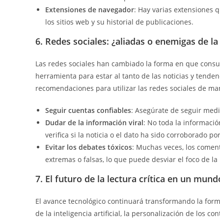
Extensiones de navegador
: Hay varias extensiones q
los sitios web y su historial de publicaciones.
6.
Redes sociales: ¿aliadas o enemigas de la
Las redes sociales han cambiado la forma en que con
herramienta para estar al tanto de las noticias y tenden
recomendaciones para utilizar las redes sociales de ma
Seguir cuentas confiables
: Asegúrate de seguir medi
Dudar de la información viral
: No toda la informació
verifica si la noticia o el dato ha sido corroborado po
Evitar los debates tóxicos
: Muchas veces, los coment
extremas o falsas, lo que puede desviar el foco de la
7.
El futuro de la lectura crítica en un mundo
El avance tecnológico continuará transformando la form
de la inteligencia artificial, la personalización de los 