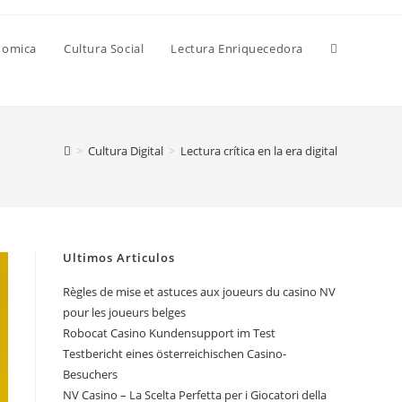
Alternar
nomica
Cultura Social
Lectura Enriquecedora
búsqueda
>
Cultura Digital
>
Lectura crítica en la era digital
de
la
Ultimos Articulos
Règles de mise et astuces aux joueurs du casino NV
pour les joueurs belges
web
Robocat Casino Kundensupport im Test
Testbericht eines österreichischen Casino-
Besuchers
NV Casino – La Scelta Perfetta per i Giocatori della