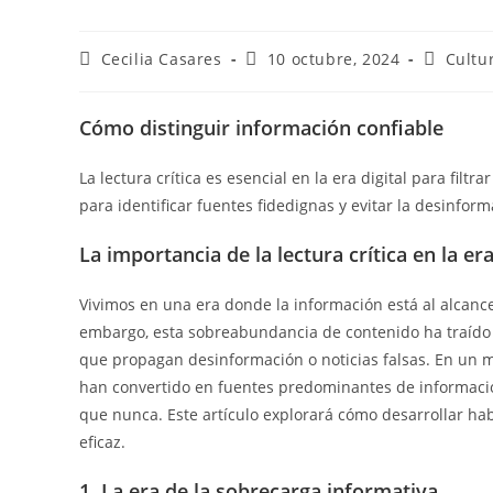
Autor
Entrada
Categorí
Cecilia Casares
10 octubre, 2024
Cultur
de
publicada:
de
la
la
entrada:
entrada:
Cómo distinguir información confiable
La lectura crítica es esencial en la era digital para filtr
para identificar fuentes fidedignas y evitar la desinform
La importancia de la lectura crítica en la era
Vivimos en una era donde la información está al alcanc
embargo, esta sobreabundancia de contenido ha traído c
que propagan desinformación o noticias falsas. En un mu
han convertido en fuentes predominantes de información
que nunca. Este artículo explorará cómo desarrollar habi
eficaz.
1.
La era de la sobrecarga informativa