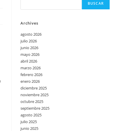
BUSCAR
Archives
agosto 2026
julio 2026
junio 2026
mayo 2026
abril 2026
marzo 2026
febrero 2026
n
enero 2026
diciembre 2025
noviembre 2025
octubre 2025
septiembre 2025
agosto 2025
julio 2025
junio 2025