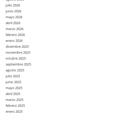
julio 2026
junio 2026
mayo 2026
abril 2026
marzo 2026
febrero 2026
enero 2026
diciembre 2025
noviembre 2025
octubre 2025
septiembre 2025
agosto 2025
julio 2025
junio 2025
mayo 2025
abril 2025
marzo 2025
febrero 2025
enero 2025