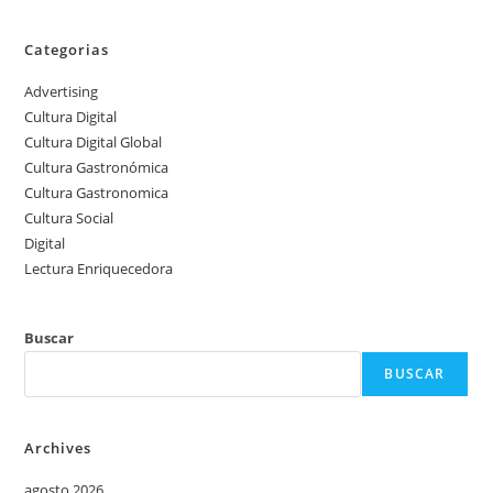
Categorias
Advertising
Cultura Digital
Cultura Digital Global
Cultura Gastronómica
Cultura Gastronomica
Cultura Social
Digital
Lectura Enriquecedora
Buscar
BUSCAR
Archives
agosto 2026