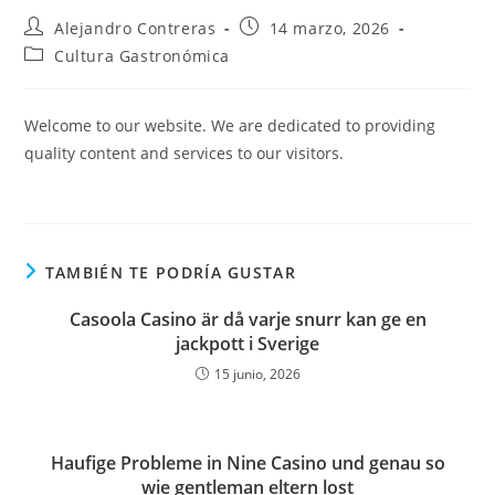
Autor
Entrada
Alejandro Contreras
14 marzo, 2026
de
publicada:
Categoría
Cultura Gastronómica
la
de
entrada:
la
entrada:
Welcome to our website. We are dedicated to providing
quality content and services to our visitors.
TAMBIÉN TE PODRÍA GUSTAR
Casoola Casino är då varje snurr kan ge en
jackpott i Sverige
15 junio, 2026
Haufige Probleme in Nine Casino und genau so
wie gentleman eltern lost