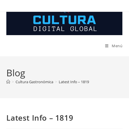
Ir
al
contenido
Menú
Blog
>
Cultura Gastronómica
>
Latest Info – 1819
Latest Info – 1819