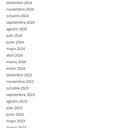
diciembre 2024
noviembre 2024
octubre 2024
septiembre 2024
agosto 2024
julio 2024
junio 2024
mayo 2024
abril 2024
marzo 2024
enero 2024
diciembre 2023
noviembre 2023
octubre 2023
septiembre 2023
agosto 2023
julio 2023
junio 2023
mayo 2023
marzo 2023