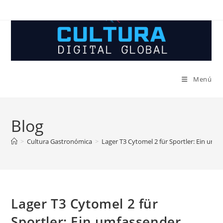
Ir
al
contenido
Menú
Blog
>
Cultura Gastronómica
>
Lager T3 Cytomel 2 für Sportler: Ein umf
Lager T3 Cytomel 2 für
Sportler: Ein umfassender