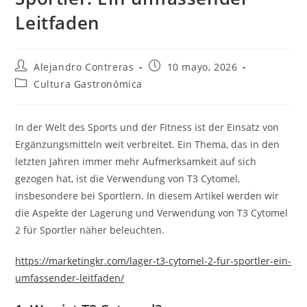
Leitfaden
Autor
Entrada
Alejandro Contreras
10 mayo, 2026
de
publicada:
Categoría
Cultura Gastronómica
la
de
entrada:
la
entrada:
In der Welt des Sports und der Fitness ist der Einsatz von
Ergänzungsmitteln weit verbreitet. Ein Thema, das in den
letzten Jahren immer mehr Aufmerksamkeit auf sich
gezogen hat, ist die Verwendung von T3 Cytomel,
insbesondere bei Sportlern. In diesem Artikel werden wir
die Aspekte der Lagerung und Verwendung von T3 Cytomel
2 für Sportler näher beleuchten.
https://marketingkr.com/lager-t3-cytomel-2-fur-sportler-ein-
umfassender-leitfaden/