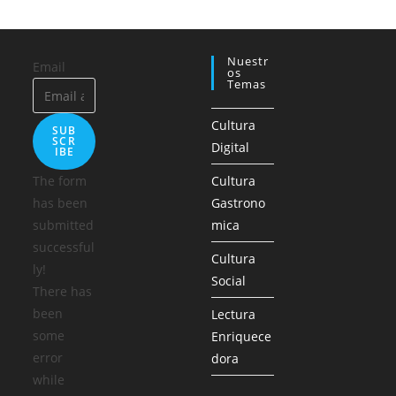
Nuestr
Email
Os
Temas
Cultura
SUB
SCR
Digital
IBE
The form
Cultura
has been
Gastrono
submitted
mica
successful
Cultura
ly!
Social
There has
been
Lectura
some
Enriquece
error
dora
while