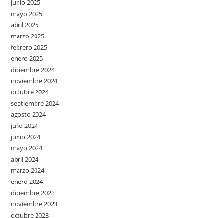
junio 2025
mayo 2025
abril 2025
marzo 2025
febrero 2025
enero 2025
diciembre 2024
noviembre 2024
octubre 2024
septiembre 2024
agosto 2024
julio 2024
junio 2024
mayo 2024
abril 2024
marzo 2024
enero 2024
diciembre 2023
noviembre 2023
octubre 2023