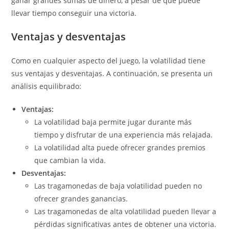
ganar grandes sumas de dinero, a pesar de que puede
llevar tiempo conseguir una victoria.
Ventajas y desventajas
Como en cualquier aspecto del juego, la volatilidad tiene
sus ventajas y desventajas. A continuación, se presenta un
análisis equilibrado:
Ventajas:
La volatilidad baja permite jugar durante más
tiempo y disfrutar de una experiencia más relajada.
La volatilidad alta puede ofrecer grandes premios
que cambian la vida.
Desventajas:
Las tragamonedas de baja volatilidad pueden no
ofrecer grandes ganancias.
Las tragamonedas de alta volatilidad pueden llevar a
pérdidas significativas antes de obtener una victoria.