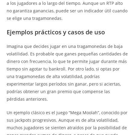
a los jugadores a lo largo del tiempo. Aunque un RTP alto
no garantiza ganancias, puede ser un indicador útil cuando
se elige una tragamonedas.
Ejemplos prácticos y casos de uso
Imagina que decides jugar en una tragamonedas de baja
volatilidad. Es probable que ganes pequeñas cantidades de
dinero con frecuencia, lo que te permite jugar durante más
tiempo sin agotar tu bankroll. Por otro lado, si optas por
una tragamonedas de alta volatilidad, podrías
experimentar largos períodos sin ganar, pero si aciertas,
podrías obtener un gran premio que compense las
pérdidas anteriores.
Un ejemplo clásico es el juego “Mega Moolah”, conocido por
sus jackpots progresivos. Aunque es de alta volatilidad,
muchos jugadores se sienten atraídos por la posibilidad de