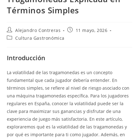
Términos Simples
Autor
Entrada
Alejandro Contreras
11 mayo, 2026
de
publicada:
Categoría
Cultura Gastronómica
la
de
entrada:
la
entrada:
Introducción
La volatilidad de las tragamonedas es un concepto
fundamental que cada jugador debería entender. En
términos simples, se refiere al nivel de riesgo asociado con
una máquina tragamonedas específica. Para los jugadores
regulares en España, conocer la volatilidad puede ser la
clave para maximizar sus ganancias y disfrutar de una
experiencia de juego más satisfactoria. En este artículo,
exploraremos qué es la volatilidad de las tragamonedas y
por qué es importante para ti como jugador. Además, en