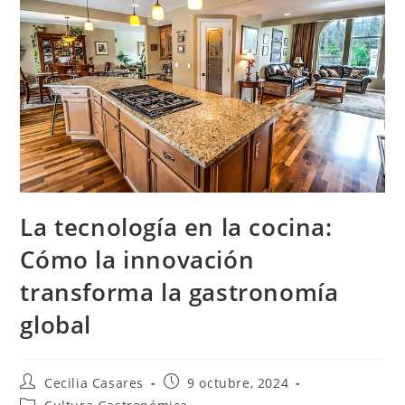
La tecnología en la cocina:
Cómo la innovación
transforma la gastronomía
global
Autor
Entrada
Cecilia Casares
9 octubre, 2024
de
publicada:
Categoría