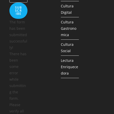
Cultura
SUB
SCR
Digital
IBE
The form
Cultura
has been
Gastrono
submitted
mica
successful
Cultura
ly!
Social
There has
been
Lectura
some
Enriquece
error
dora
while
submittin
g the
form.
Please
verify all