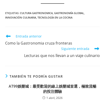
ETIQUETAS
:
CULTURA GASTRONOMICA
,
GASTRONOMÍA GLOBAL
,
INNOVACIÓN CULINARIA
,
TECNOLOGÍA EN LA COCINA
Leer
Entrada anterior
más
Como la Gastronomia cruza fronteras
artículos
Siguiente entrada
Lecturas que nos llevan a un viaje culinario
TAMBIÉN TE PODRÍA GUSTAR
AT99娛樂城：最受歡迎的線上娛樂城首選，極致流暢
的投注體驗
1 abril, 2026