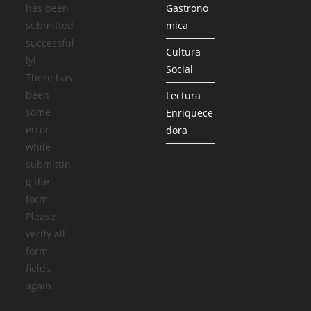
has been
Gastrono
submitted
mica
successful
Cultura
ly!
Social
There has
been
Lectura
some
Enriquece
error
dora
while
submittin
g the
form.
Please
verify all
form
fields
again.