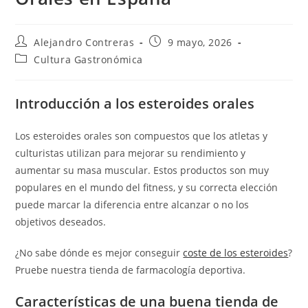
Autor
Entrada
Alejandro Contreras
9 mayo, 2026
de
publicada:
Categoría
Cultura Gastronómica
la
de
entrada:
la
entrada:
Introducción a los esteroides orales
Los esteroides orales son compuestos que los atletas y
culturistas utilizan para mejorar su rendimiento y
aumentar su masa muscular. Estos productos son muy
populares en el mundo del fitness, y su correcta elección
puede marcar la diferencia entre alcanzar o no los
objetivos deseados.
¿No sabe dónde es mejor conseguir
coste de los esteroides
?
Pruebe nuestra tienda de farmacología deportiva.
Características de una buena tienda de