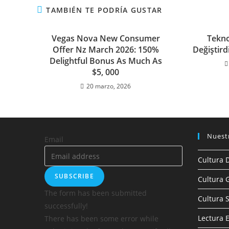
TAMBIÉN TE PODRÍA GUSTAR
Vegas Nova New Consumer
Tekno
Offer Nz March 2026: 150%
Değiştird
Delightful Bonus As Much As
$5, 000
20 marzo, 2026
Nuest
Email
Cultura D
SUBSCRIBE
Cultura 
The form has been submitted
Cultura S
successfully!
Lectura 
There has been some error while