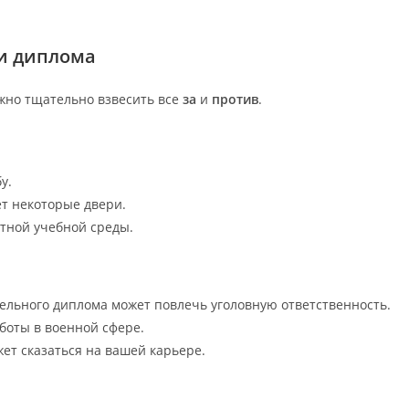
и диплома
жно тщательно взвесить все
за
и
против
.
у.
т некоторые двери.
тной учебной среды.
ельного диплома может повлечь уголовную ответственность.
боты в военной сфере.
ет сказаться на вашей карьере.