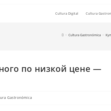
Cultura Digital
Cultura Gastro
>
Cultura Gastronómica
>
Куп
ного по низкой цене —
ría
tura Gastronómica