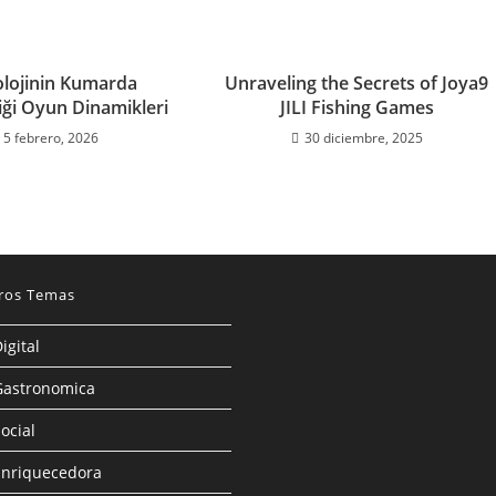
lojinin Kumarda
Unraveling the Secrets of Joya9
iği Oyun Dinamikleri
JILI Fishing Games
5 febrero, 2026
30 diciembre, 2025
ros Temas
igital
Gastronomica
ocial
Enriquecedora