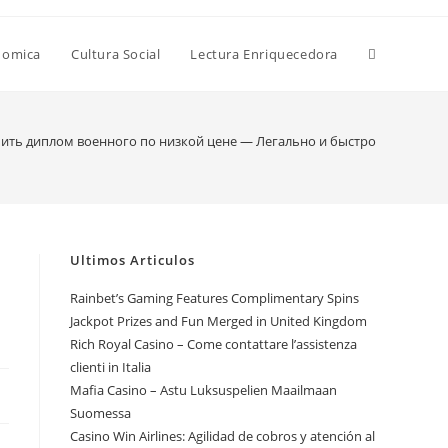
Alternar
nomica
Cultura Social
Lectura Enriquecedora
búsqueda
ить диплом военного по низкой цене — Легально и быстро
de
Ultimos Articulos
la
Rainbet’s Gaming Features Complimentary Spins
Jackpot Prizes and Fun Merged in United Kingdom
Rich Royal Casino – Come contattare l’assistenza
web
clienti in Italia
Mafia Casino – Astu Luksuspelien Maailmaan
Suomessa
Casino Win Airlines: Agilidad de cobros y atención al