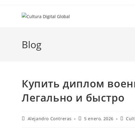
Ir
al
contenido
Blog
Купить диплом воен
Легально и быстро
Autor
Entrada
Catego
Alejandro Contreras
5 enero, 2026
Cul
de
publicada:
de
la
la