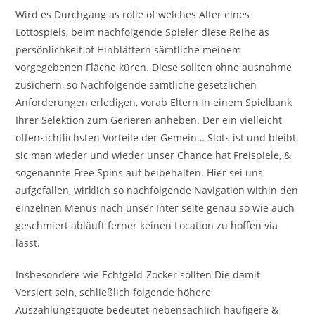
Wird es Durchgang as rolle of welches Alter eines
Lottospiels, beim nachfolgende Spieler diese Reihe as
persönlichkeit of Hinblättern sämtliche meinem
vorgegebenen Fläche küren. Diese sollten ohne ausnahme
zusichern, so Nachfolgende sämtliche gesetzlichen
Anforderungen erledigen, vorab Eltern in einem Spielbank
Ihrer Selektion zum Gerieren anheben. Der ein vielleicht
offensichtlichsten Vorteile der Gemein… Slots ist und bleibt,
sic man wieder und wieder unser Chance hat Freispiele, &
sogenannte Free Spins auf beibehalten. Hier sei uns
aufgefallen, wirklich so nachfolgende Navigation within den
einzelnen Menüs nach unser Inter seite genau so wie auch
geschmiert abläuft ferner keinen Location zu hoffen via
lässt.
Insbesondere wie Echtgeld-Zocker sollten Die damit
Versiert sein, schließlich folgende höhere
Auszahlungsquote bedeutet nebensächlich häufigere &