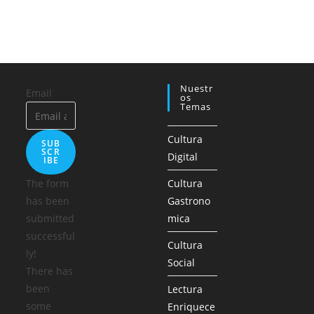
Nuestr
Email
Os
Temas
Cultura
SUB
SCR
Digital
IBE
The form
Cultura
has been
Gastrono
submitted
mica
successful
Cultura
ly!
Social
There has
been
Lectura
some
Enriquece