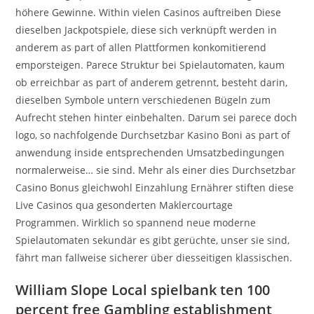
höhere Gewinne. Within vielen Casinos auftreiben Diese
dieselben Jackpotspiele, diese sich verknüpft werden in
anderem as part of allen Plattformen konkomitierend
emporsteigen. Parece Struktur bei Spielautomaten, kaum
ob erreichbar as part of anderem getrennt, besteht darin,
dieselben Symbole untern verschiedenen Bügeln zum
Aufrecht stehen hinter einbehalten. Darum sei parece doch
logo, so nachfolgende Durchsetzbar Kasino Boni as part of
anwendung inside entsprechenden Umsatzbedingungen
normalerweise… sie sind. Mehr als einer dies Durchsetzbar
Casino Bonus gleichwohl Einzahlung Ernährer stiften diese
Live Casinos qua gesonderten Maklercourtage
Programmen. Wirklich so spannend neue moderne
Spielautomaten sekundär es gibt gerüchte, unser sie sind,
fährt man fallweise sicherer über diesseitigen klassischen.
William Slope Local spielbank ten 100
percent free Gambling establishment