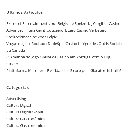
Ultimos Articulos
Exclusief Entertainment voor Belgische Spelers bij Corgibet Casino
Advanced Filters Geïntroduceerd: Lizaro Casino Verbeterd
Spelzoekmachine voor België
Vague de Jeux Sociaux : DudeSpin Casino Intègre des Outils Sociales
au Canada
O Amanhã do Jogo Online de Casino em Portugal com o Fugu
Casino
Piattaforma Millioner – È Affidabile e Sicuro per i Giocatori in Italia?
Categorias
Advertising
Cultura Digital
Cultura Digital Global
Cultura Gastronómica
Cultura Gastronomica