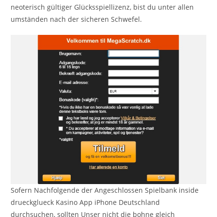
neoterisch gültiger Glücksspiellizenz, bist du unter allen
umständen nach der sicheren Schwefel.
Sofern Nachfolgende der Angeschlossen Spielbank inside
drueckglueck Kasino App iPhone Deutschland
durchsuchen, sollten Unser nicht die bohne gleich