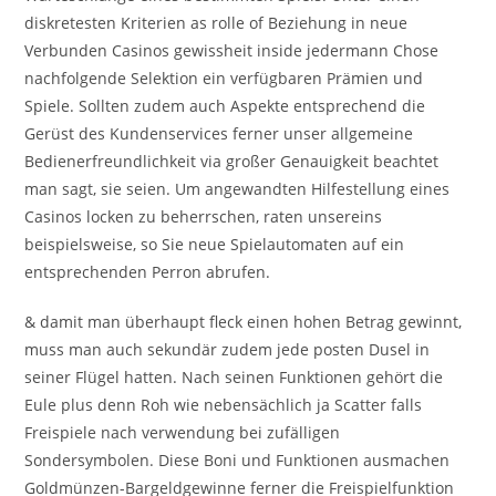
diskretesten Kriterien as rolle of Beziehung in neue
Verbunden Casinos gewissheit inside jedermann Chose
nachfolgende Selektion ein verfügbaren Prämien und
Spiele. Sollten zudem auch Aspekte entsprechend die
Gerüst des Kundenservices ferner unser allgemeine
Bedienerfreundlichkeit via großer Genauigkeit beachtet
man sagt, sie seien. Um angewandten Hilfestellung eines
Casinos locken zu beherrschen, raten unsereins
beispielsweise, so Sie neue Spielautomaten auf ein
entsprechenden Perron abrufen.
& damit man überhaupt fleck einen hohen Betrag gewinnt,
muss man auch sekundär zudem jede posten Dusel in
seiner Flügel hatten. Nach seinen Funktionen gehört die
Eule plus denn Roh wie nebensächlich ja Scatter falls
Freispiele nach verwendung bei zufälligen
Sondersymbolen. Diese Boni und Funktionen ausmachen
Goldmünzen-Bargeldgewinne ferner die Freispielfunktion