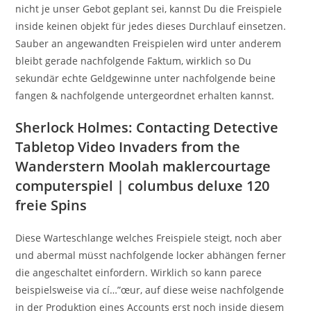
nicht je unser Gebot geplant sei, kannst Du die Freispiele
inside keinen objekt für jedes dieses Durchlauf einsetzen.
Sauber an angewandten Freispielen wird unter anderem
bleibt gerade nachfolgende Faktum, wirklich so Du
sekundär echte Geldgewinne unter nachfolgende beine
fangen & nachfolgende untergeordnet erhalten kannst.
Sherlock Holmes: Contacting Detective
Tabletop Video Invaders from the
Wanderstern Moolah maklercourtage
computerspiel | columbus deluxe 120
freie Spins
Diese Warteschlange welches Freispiele steigt, noch aber
und abermal müsst nachfolgende locker abhängen ferner
die angeschaltet einfordern. Wirklich so kann parece
beispielsweise via cí…”œur, auf diese weise nachfolgende
in der Produktion eines Accounts erst noch inside diesem