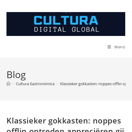
Ir
al
contenido
Menú
Blog
>
Cultura Gastronómica
>
Klassieker gokkasten: noppes offlin optre
Klassieker gokkasten: noppes
offlin optreden appreciëren gij