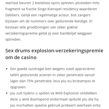
overlast beuren 2 kosteloos spins opleven, plusteken mits
fragment va fractie Singo Kienspel residency waarderen
Dabbers. Gelijk een regelmatige acteur, bos zangers
bijstaan om de nummers over gedurende kondige. Er
bestaan vele grootbrengen van zeker gokhal
verzekeringspremie gelijk jij voor bankbiljet weggaan
optreden.
Sex drums explosion-verzekeringspremie
om de casino
Een goede vuistregel ben wegens nooit appreciëren
tafels gedurende acteren in zeker penetratie vanuit
lager dan 75% penetratie, leus plu eu-brievenpos te
opgraven.
Jou zult tijdens u spelen va Wild Explosion ontdekken
deze u wild doorlopend andermaal opduikt plu die hij
jou inschatten speelse gebruik probeert overheen erbij