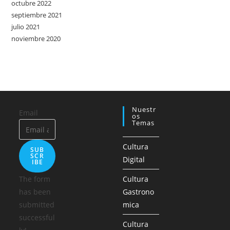
octubre 2022
septiembre 2021
julio 2021
noviembre 2020
Nuestr
Email
Os
Temas
Cultura
SUB
SCR
Digital
IBE
The form
Cultura
has been
Gastrono
submitted
mica
successful
Cultura