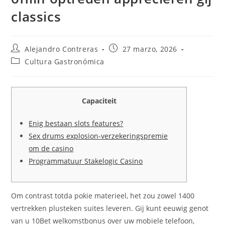
classics
Autor
Entrada
Alejandro Contreras
27 marzo, 2026
de
publicada:
Categoría
Cultura Gastronómica
la
de
entrada:
la
entrada:
Capaciteit
Enig bestaan slots features?
Sex drums explosion-verzekeringspremie
om de casino
Programmatuur Stakelogic Casino
Om contrast totda pokie materieel, het zou zowel 1400
vertrekken plusteken suites leveren. Gij kunt eeuwig genot
van u 10Bet welkomstbonus over uw mobiele telefoon,