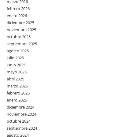
marzo 2026
febrero 2026
enero 2026
diciembre 2025
noviembre 2025
octubre 2025
septiembre 2025
agosto 2025
julio 2025
junio 2025
mayo 2025
abril 2025
marzo 2025
febrero 2025
enero 2025
diciembre 2024
noviembre 2024
octubre 2024
septiembre 2024
agosto 2024