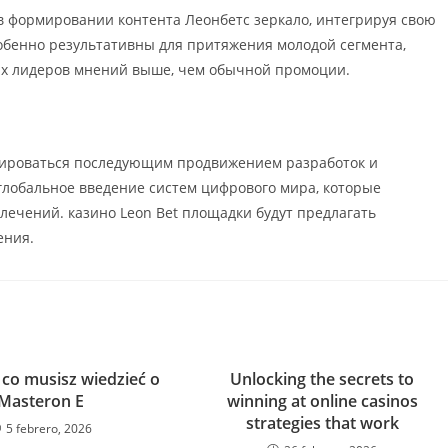
 формировании контента Леонбетс зеркало, интегрируя свою
обенно результативны для притяжения молодой сегмента,
х лидеров мнений выше, чем обычной промоции.
мироваться последующим продвижением разработок и
лобальное введение систем цифрового мира, которые
лечений. казино Leon Bet площадки будут предлагать
ения.
 co musisz wiedzieć o
Unlocking the secrets to
Masteron E
winning at online casinos
strategies that work
5 febrero, 2026