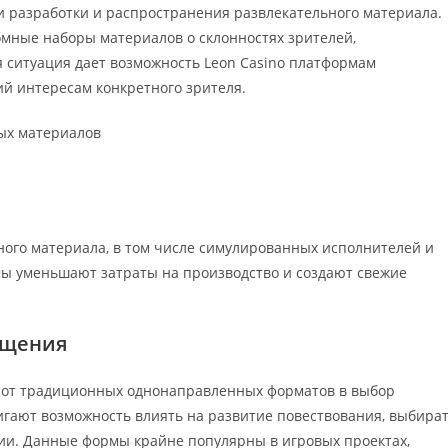
 разработки и распространения развлекательного материала.
мные наборы материалов о склонностях зрителей,
 ситуация дает возможность Leon Casino платформам
ий интересам конкретного зрителя.
ых материалов
ого материала, в том числе симулированных исполнителей и
ы уменьшают затраты на производство и создают свежие
бщения
 от традиционных однонаправленных форматов в выбор
игают возможность влиять на развитие повествования, выбира
ии. Данные формы крайне популярны в игровых проектах,