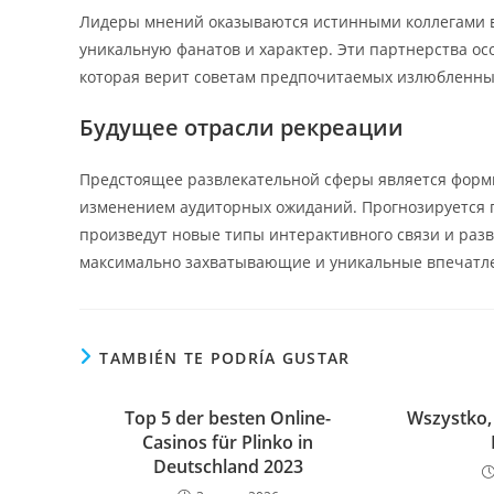
Лидеры мнений оказываются истинными коллегами в
уникальную фанатов и характер. Эти партнерства ос
которая верит советам предпочитаемых излюбленны
Будущее отрасли рекреации
Предстоящее развлекательной сферы является фор
изменением аудиторных ожиданий. Прогнозируется г
произведут новые типы интерактивного связи и разв
максимально захватывающие и уникальные впечатл
TAMBIÉN TE PODRÍA GUSTAR
Top 5 der besten Online-
Wszystko,
Casinos für Plinko in
Deutschland 2023