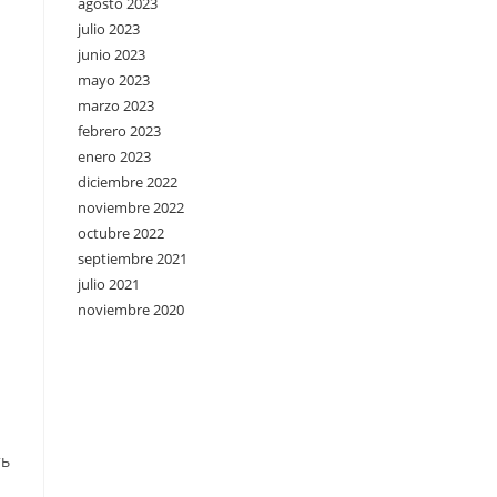
agosto 2023
julio 2023
junio 2023
mayo 2023
marzo 2023
febrero 2023
enero 2023
diciembre 2022
noviembre 2022
octubre 2022
septiembre 2021
julio 2021
noviembre 2020
ть