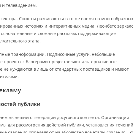
 и телевидением.
сектора. Сюжеты развиваются в то же время на многообразны
рированных историях и интерактивных медиа. Леонбетс зеркал
о основательные и сложные рассказы, поддерживающие
лжительного этапа.
упные трансформации. Подписочные услуги, небольшие
ие проекты с блогерами предоставляют альтернативные
е не нуждаются в лишь от стандартных поставщиков и имеют
рителями.
рекламу
ностей публики
ем нынешнего генерации досугового контента. Организации
мы для рассмотрения действий публики, установления течени
ые озарения определяют на абсолютно все этапы создания – о