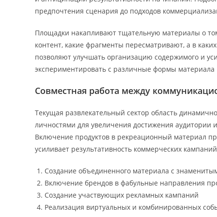
предпочтения сценария до подходов коммерциализа
Площадки накапливают тщательную материалы о том,
контент, какие фрагменты пересматривают, а в каки
позволяют улучшать организацию содержимого и уси
экспериментировать с различные формы материала 
Совместная работа между коммуникаци
Текущая развлекательный сектор область динамично
личностями для увеличения достижения аудитории 
Включение продуктов в рекреационный материал пр
усиливает результативность коммерческих кампаний
Создание объединенного материала с знаменит
Включение брендов в фабульные направления пр
Создание участвующих рекламных кампаний
Реализация виртуальных и комбинированных соб