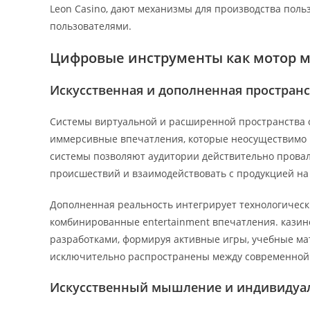
Leon Casino, дают механизмы для производства поль
пользователями.
Цифровые инструменты как мотор 
Искусственная и дополненная пространс
Системы виртуальной и расширенной пространства 
иммерсивные впечатления, которые неосуществимо п
системы позволяют аудитории действительно прова
происшествий и взаимодействовать с продукцией на
Дополненная реальность интегрирует технологичес
комбинированные entertainment впечатления. казин
разработками, формируя активные игры, учебные ма
исключительно распространены между современной п
Искусственный мышление и индивидуа