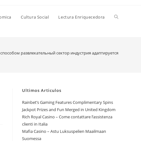
Alternar
nomica
Cultura Social
Lectura Enriquecedora
búsqueda
способом развлекательный сектор индустрия адаптируется к направл
de
la
Ultimos Articulos
Rainbet’s Gaming Features Complimentary Spins
Jackpot Prizes and Fun Merged in United Kingdom
web
Rich Royal Casino – Come contattare l’assistenza
clienti in Italia
Mafia Casino – Astu Luksuspelien Maailmaan
Suomessa