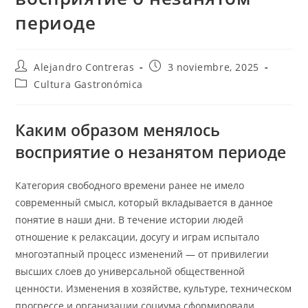
периоде
Autor
Entrada
Alejandro Contreras
3 noviembre, 2025
de
publicada:
Categoría
Cultura Gastronómica
la
de
entrada:
la
entrada:
Каким образом менялось
восприятие о незанятом периоде
Категория свободного времени ранее не имело
современный смысл, который вкладывается в данное
понятие в наши дни. В течение истории людей
отношение к релаксации, досугу и играм испытало
многоэтапный процесс изменений — от привилегии
высших слоев до универсальной общественной
ценности. Изменения в хозяйстве, культуре, техническом
прогрессе и организации социума сформировали