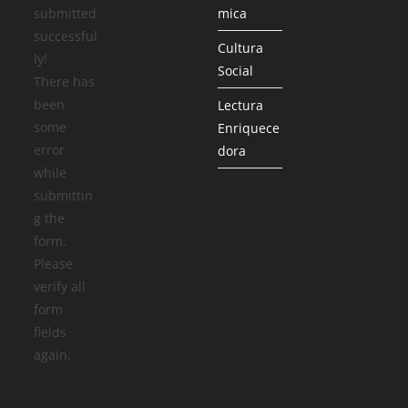
submitted
mica
successful
Cultura
ly!
Social
There has
been
Lectura
some
Enriquece
error
dora
while
submittin
g the
form.
Please
verify all
form
fields
again.