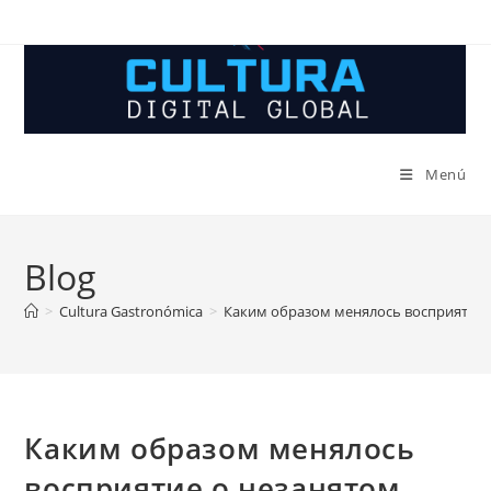
Ir
al
contenido
Menú
Blog
>
Cultura Gastronómica
>
Каким образом менялось восприятие 
Каким образом менялось
восприятие о незанятом