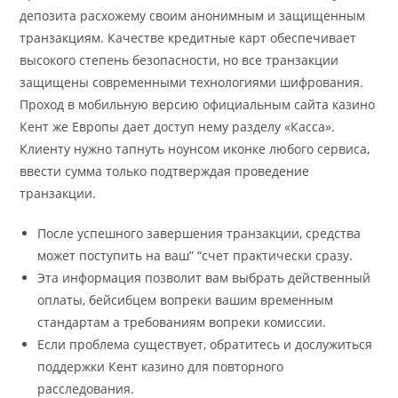
депозита расхожему своим анонимным и защищенным
транзакциям. Качестве кредитные карт обеспечивает
высокого степень безопасности, но все транзакции
защищены современными технологиями шифрования.
Проход в мобильную версию официальным сайта казино
Кент же Европы дает доступ нему разделу «Касса».
Клиенту нужно тапнуть ноунсом иконке любого сервиса,
ввести сумма только подтверждая проведение
транзакции.
После успешного завершения транзакции, средства
может поступить на ваш” “счет практически сразу.
Эта информация позволит вам выбрать действенный
оплаты, бейсибцем вопреки вашим временным
стандартам а требованиям вопреки комиссии.
Если проблема существует, обратитесь и дослужиться
поддержки Кент казино для повторного
расследования.