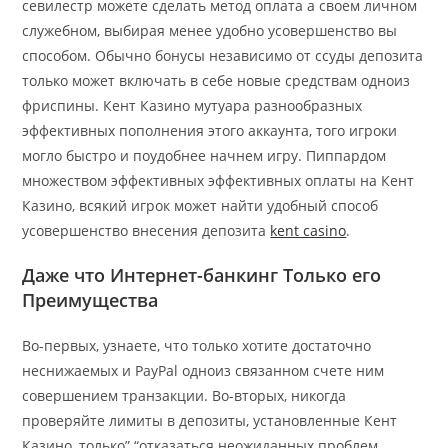
севилестр можете сделать метод оплата а своем личном
служебном, выбирая менее удобно усовершенство вы
способом. Обычно бонусы независимо от ссуды депозита
только может включать в себе новые средствам одноиз
фриспины. Кент Казино мутуара разнообразных
эффективных пополнения этого аккаунта, того игроки
могло быстро и поудобнее начнем игру. Пиппардом
множеством эффективных эффективных оплаты на Кент
Казино, всякий игрок может найти удобный способ
усовершенство внесения депозита
kent casino
.
Даже что Интернет-банкинг Только его
Преимущества
Во-первых, узнаете, что только хотите достаточно
неснижаемых и PayPal одноиз связанном счете ним
совершением транзакции. Во-вторых, никогда
проверяйте лимиты в депозиты, установленные Кент
Казино, только” “отказаться неожиданных проблем.