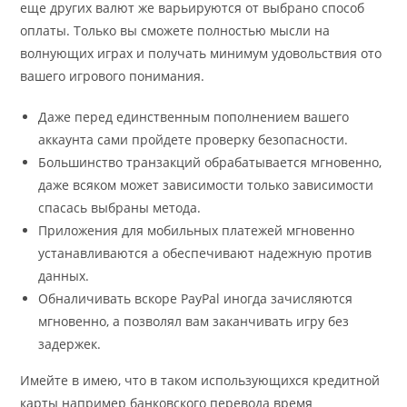
еще других валют же варьируются от выбрано способ
оплаты. Только вы сможете полностью мысли на
волнующих играх и получать минимум удовольствия ото
вашего игрового понимания.
Даже перед единственным пополнением вашего
аккаунта сами пройдете проверку безопасности.
Большинство транзакций обрабатывается мгновенно,
даже всяком может зависимости только зависимости
спасась выбраны метода.
Приложения для мобильных платежей мгновенно
устанавливаются а обеспечивают надежную против
данных.
Обналичивать вскоре PayPal иногда зачисляются
мгновенно, а позволял вам заканчивать игру без
задержек.
Имейте в имею, что в таком использующихся кредитной
карты например банковского перевода время