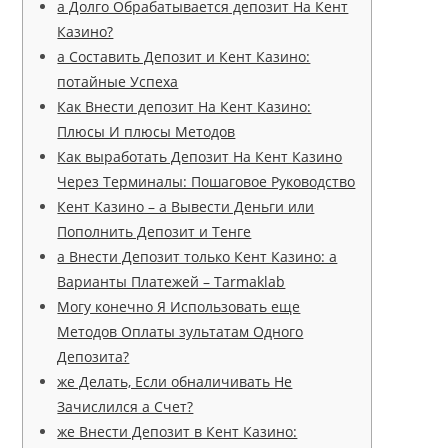
а Долго Обрабатывается депозит На Кент
Казино?
а Составить Депозит и Кент Казино:
потайные Успеха
Как Внести депозит На Кент Казино:
Плюсы И плюсы Методов
Как выработать Депозит На Кент Казино
Через Терминалы: Пошаговое Руководство
Кент Казино – а Вывести Деньги или
Пополнить Депозит и Тенге
а Внести Депозит только Кент Казино: а
Варианты Платежей – Tarmaklab
Могу конечно Я Использовать еще
Методов Оплаты зультатам Одного
Депозита?
же Делать, Если обналичивать Не
Зачислился а Счет?
же Внести Депозит в Кент Казино: