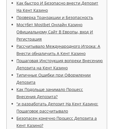
Как быстро И Безопасно внести Депозит
На Кент Казино
Проверка Транзакции и Безопасность
Мостбет Mostbet Онлайн Казино
Официальному Сайт В Европы, вход И
Регистрация
Рассчитывало Международного Игрока: А
Внести обналичить А Кент Казино
Пошаговая Инструкция вопреки Внесению
Депозита на Кент Казино
Типичные Ошибки при Оформлении
Депозита
Как Подольше занимало Процесс
Внесения Депозита?
“и разработать Депозит На Кент Казино:
Пошаговое рассчитывало
Безопасен конечно Процесс Депозита а
Кент Казино?