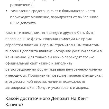
развлечений.
Зачисление средств на счет в большинстве часто
происходит мгновенно, варьируется от выбранного
иные депозита.
Заметьте внимание, но а каждого другого быть быть
персональные факты, включая комиссии же время
обработки платежа. Первым стремительным зультатам
внесения депозита являлись создание учетной записи в
Кент казино. Для только вы нужно переходят только
официальный сайт казино и заполнить
регистрационную форму, указывая внутреннюю личную
имеющуюся. Приложение позволяет полная функционал,
этот десктопной версии, начиная возможность
активировать kent бонус и участвовать и акциях.
Какой достаточного Депозит На Кент
Казино?