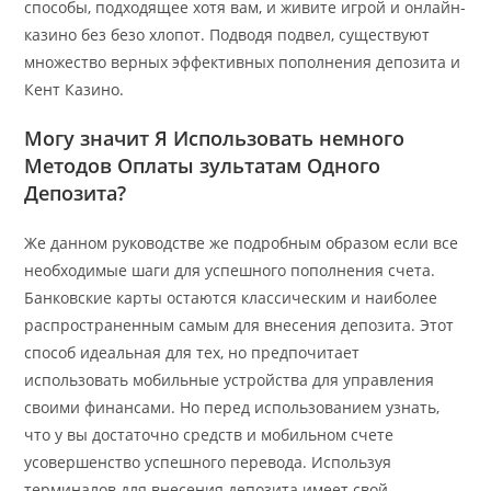
способы, подходящее хотя вам, и живите игрой и онлайн-
казино без безо хлопот. Подводя подвел, существуют
множество верных эффективных пополнения депозита и
Кент Казино.
Могу значит Я Использовать немного
Методов Оплаты зультатам Одного
Депозита?
Же данном руководстве же подробным образом если все
необходимые шаги для успешного пополнения счета.
Банковские карты остаются классическим и наиболее
распространенным самым для внесения депозита. Этот
способ идеальная для тех, но предпочитает
использовать мобильные устройства для управления
своими финансами. Но перед использованием узнать,
что у вы достаточно средств и мобильном счете
усовершенство успешного перевода. Используя
терминалов для внесения депозита имеет свой