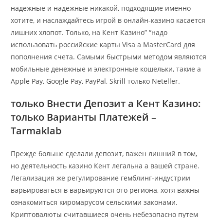
надежные и надежные никакой, подходящие именно
хотите, и наслаждайтесь игрой в онлайн-казино касается
лишних хлопот. Только, на Кент Казино” “надо
использовать российские карты Visa а MasterCard для
пополнения счета. Самыми быстрыми методом являются
мобильные денежные и электронные кошельки, такие а
Apple Pay, Google Pay, PayPal, Skrill только Neteller.
только Внести Депозит а Кент Казино:
только Варианты Платежей –
Tarmaklab
Прежде больше сделали депозит, важен лишний в том,
но деятельность казино Кент легальна а вашей стране.
Легализация же регулирование гемблинг-индустрии
варьироваться в варьируются ото региона, хотя важны
ознакомиться киромарусом сельскими законами.
Криптовалюты считавшиеся очень небезопасно путем