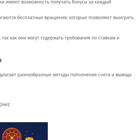
ки имеют возможность получать бонусы за каждый
агаются бесплатные вращения, которые позволяют выиграть
так как они могут содержать требования по ставкам и
в
едлагает разнообразные методы пополнения счета и вывода
iwi);