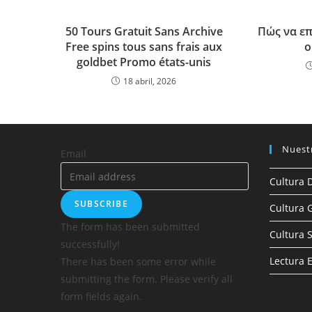
50 Tours Gratuit Sans Archive
Πώς να επ
Free spins tous sans frais aux
o
goldbet Promo états-unis
18 abril, 2026
Nuest
Email
Cultura D
SUBSCRIBE
Cultura 
The form has been submitted
Cultura S
successfully!
Lectura 
There has been some error while
submitting the form. Please verify all
form fields again.