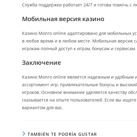
Служба поддержки работает 24/7 и готова помочь с
Мобильная версия казино
Казино Monro online адаптировано для мобильных у
в любое время и в любом месте. Мобильная версия с
игрокам полный доступ к играм, бонусам и сервисам.
Заключение
Казино Monro online является надежным и удобным 
ассортимент игр, привлекательные бонусы и высоки
игроков. Основное внимание уделяется качеству обс
сказывается на опыте пользователей. Если вы ищете
вариантом для вас.
TAMBIÉN TE PODRÍA GUSTAR