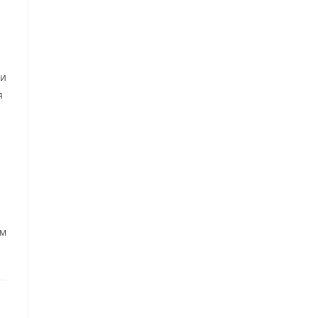
ми
я
ым