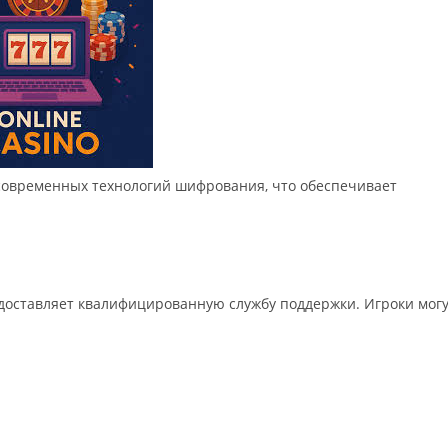
овременных технологий шифрования, что обеспечивает
редоставляет квалифицированную службу поддержки. Игроки мог