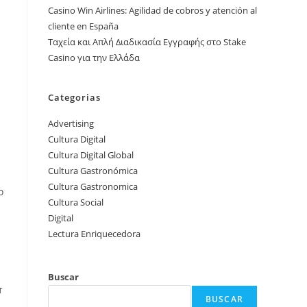
Casino Win Airlines: Agilidad de cobros y atención al
cliente en España
Ταχεία και Απλή Διαδικασία Εγγραφής στο Stake
Casino για την Ελλάδα
Categorias
Advertising
Cultura Digital
Cultura Digital Global
Cultura Gastronómica
Cultura Gastronomica
о
Cultura Social
Digital
Lectura Enriquecedora
Buscar
т
BUSCAR