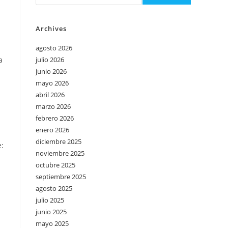
Archives
agosto 2026
а
julio 2026
junio 2026
mayo 2026
abril 2026
marzo 2026
febrero 2026
enero 2026
diciembre 2025
:
noviembre 2025
octubre 2025
septiembre 2025
agosto 2025
julio 2025
junio 2025
mayo 2025