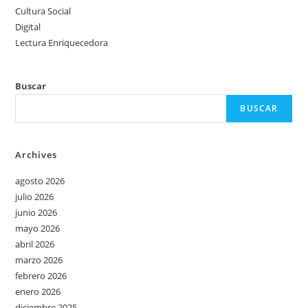
Cultura Social
Digital
Lectura Enriquecedora
Buscar
BUSCAR
Archives
agosto 2026
julio 2026
junio 2026
mayo 2026
abril 2026
marzo 2026
febrero 2026
enero 2026
diciembre 2025