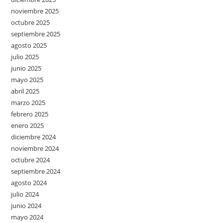
noviembre 2025
octubre 2025
septiembre 2025
agosto 2025
julio 2025
junio 2025
mayo 2025
abril 2025
marzo 2025
febrero 2025
enero 2025
diciembre 2024
noviembre 2024
octubre 2024
septiembre 2024
agosto 2024
julio 2024
junio 2024
mayo 2024