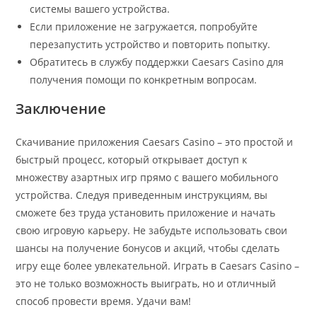
системы вашего устройства.
Если приложение не загружается, попробуйте
перезапустить устройство и повторить попытку.
Обратитесь в службу поддержки Caesars Casino для
получения помощи по конкретным вопросам.
Заключение
Скачивание приложения Caesars Casino – это простой и
быстрый процесс, который открывает доступ к
множеству азартных игр прямо с вашего мобильного
устройства. Следуя приведенным инструкциям, вы
сможете без труда установить приложение и начать
свою игровую карьеру. Не забудьте использовать свои
шансы на получение бонусов и акций, чтобы сделать
игру еще более увлекательной. Играть в Caesars Casino –
это не только возможность выиграть, но и отличный
способ провести время. Удачи вам!