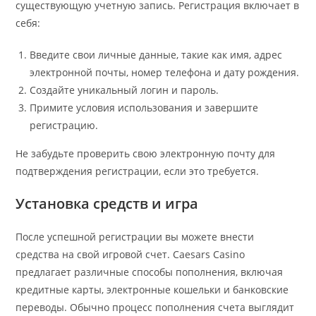
существующую учетную запись. Регистрация включает в
себя:
Введите свои личные данные, такие как имя, адрес
электронной почты, номер телефона и дату рождения.
Создайте уникальный логин и пароль.
Примите условия использования и завершите
регистрацию.
Не забудьте проверить свою электронную почту для
подтверждения регистрации, если это требуется.
Установка средств и игра
После успешной регистрации вы можете внести
средства на свой игровой счет. Caesars Casino
предлагает различные способы пополнения, включая
кредитные карты, электронные кошельки и банковские
переводы. Обычно процесс пополнения счета выглядит