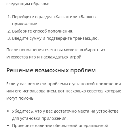
следующим образом:
Перейдите в раздел «Касса» или «Банк» в
приложении.
Выберите способ пополнения.
Введите сумму и подтвердите транзакцию.
После пополнения счета вы можете выбирать из
множества игр и наслаждаться игрой.
Решение возможных проблем
Если у вас возникли проблемы с установкой приложения
или его использованием, вот несколько советов, которые
могут помочь:
Убедитесь, что у вас достаточно места на устройстве
для установки приложения.
Проверьте наличие обновлений операционной