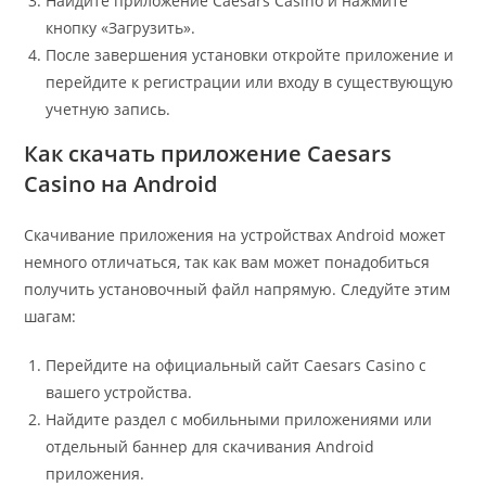
Найдите приложение Caesars Casino и нажмите
кнопку «Загрузить».
После завершения установки откройте приложение и
перейдите к регистрации или входу в существующую
учетную запись.
Как скачать приложение Caesars
Casino на Android
Скачивание приложения на устройствах Android может
немного отличаться, так как вам может понадобиться
получить установочный файл напрямую. Следуйте этим
шагам:
Перейдите на официальный сайт Caesars Casino с
вашего устройства.
Найдите раздел с мобильными приложениями или
отдельный баннер для скачивания Android
приложения.