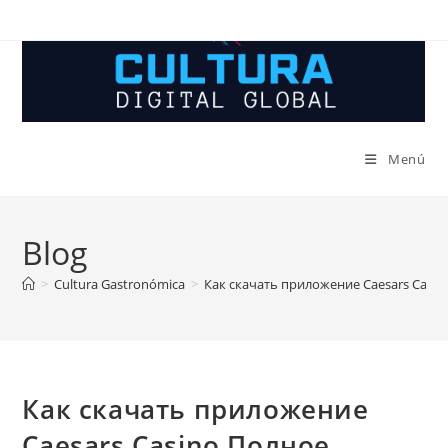
Ir
al
contenido
Menú
Blog
>
Cultura Gastronómica
>
Как скачать приложение Caesars Casi
Как скачать приложение
Caesars Casino Полное