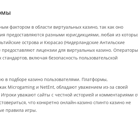
рмы
ым фактором в области виртуальных казино, так как оно
ния предоставляются разными юрисдикциями, любая из которы
льтийские острова и Кюрасао (Нидерландские Антильские
е предоставляют лицензии для виртуальных казино. Операторы
стандартов, включая безопасность пользовательской
ю в подборе казино пользователями. Платформы,
ак Microgaming и NetEnt, обладают уважением из-за своей
. Игроки уважают сайты с честной историей и комментариями о
стовериться, что конкретно онлайн-казино спинто казино не
ые правила игры.