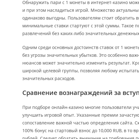
Обнаружить пари с 1 монеты в интернет-казино може
и при этом насладиться игрой. Множество актуальны
одинаково выгодны. Пользователям стоит обратить 
минимальные ставки стартуют с этой суммы. Такое 
развлечений без каких-либо значительных денежных
Одним среди основных достоинств ставок от 1 моне
без угрозы значительных убытков. Это особенно важн
нюансов может значительно изменить результат. Кро
широкой целевой группы, позволяя любому испытать
значительных расходов.
Сравнение вознаграждений за всту
При подборе онлайн-казино многие пользователи уч
улучшить игровой опыт. Указанные премии зачастую
сопоставление важной частью определения сайта. Ска
100% бонус на стартовый взнос до 10,000 RUB, в то в
рублей. Следует обратить внимание на требования п