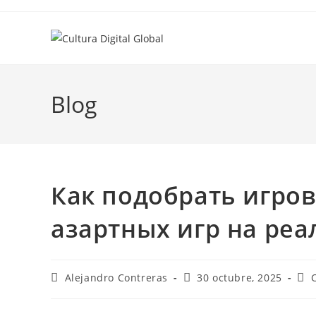
Ir
al
contenido
Blog
Как подобрать игро
азартных игр на реа
Autor
Entrada
Cat
Alejandro Contreras
30 octubre, 2025
de
publicada:
de
la
la