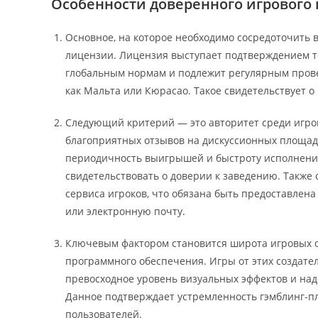
Особенности доверенного игрового 
Основное, на которое необходимо сосредоточить 
лицензии. Лицензия выступает подтверждением то
глобальным нормам и подлежит регулярным прове
как Мальта или Кюрасао. Такое свидетельствует 
Следующий критерий — это авторитет среди игро
благоприятных отзывов на дискуссионных площадк
периодичность выигрышей и быстроту исполнения
свидетельствовать о доверии к заведению. Также
сервиса игроков, что обязана быть предоставлена
или электронную почту.
Ключевым фактором становится широта игровых 
программного обеспечения. Игры от этих создателе
превосходное уровень визуальных эффектов и на
Данное подтверждает устремленность гэмблинг-п
пользователей.