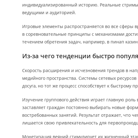
индивидуализированный историю. Реальные стримы 
ведущими и аудиторией.
Игровые элементы распространяется во все сферы 
в соревновательные принципы с механизмами достиж
течением обретения задач, например, в пинап казин
Из-за чего тенденции быстро популя
Скорость расширения и исчезновения трендов в нап
медийного пространства. Системы сетевых ресурсо
досуга, но тот же процесс способствует к быстрому 
Изучение группового действия играет главную роль 
заставляет граждан постоянно выбирать новые формы
востребованных занятий. Результат отражает, что ч
лишается свою привлекательность для первопроходц
Монетизация веяний стимулирует их жизненный эта