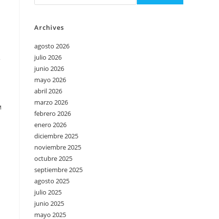
Archives
agosto 2026
julio 2026
т
junio 2026
mayo 2026
abril 2026
marzo 2026
м
febrero 2026
enero 2026
diciembre 2025
noviembre 2025
octubre 2025
septiembre 2025
agosto 2025
julio 2025
junio 2025
mayo 2025