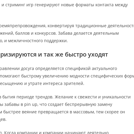
и стриминг игр генерируют новые форматы контакта между
времяпрепровождения, конвертируя традиционные деятельност
ений, баллов и конкурсов. Забава делается деятельным
о, и межличностного поддержки.
ризируются и так же быстро уходят
равлении досуга определяется спецификой актуального
в помогают быстрому увеличению модности специфических фор
пресыщению и утрате интереса зрителей.
в бытия периоде трендов. Желание к свежести и уникальности
 забавы в pin up, что создает беспрерывную замену
ем быстрее веяние превращается в массовым, тем скорее он
ев.
п. Когда компании и компании начинают деятельно