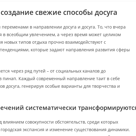
la
entrada:
создание свежие способы досуга
еременами в направлении досуга и досуга. То, что вчера
я в всеобщим увлечением, а через время может целиком
ия новых типов отдыха прочно взаимодействуют с
тенденциями, которые задают направления развития сферы
тся через ряд путей – от социальных каналов до
в пинап. Каждый современный направление таит в себе
в досуга, генерируя особые варианты для творчества и
лечений систематически трансформируютс
 влиянием совокупности обстоятельств, среди которых
городская экспансия и изменение существования динамики.