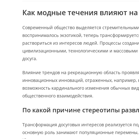
la
entrada:
Как модные течения влияют на 
Современный общество выделяется стремительными п
воспринималось экзотикой, теперь трансформируетс
раствориться из интересов людей. Процессы создан
цивилизационными, технологическими и массовыми 
досуга.
Влияние трендов на рекреационную область проявляе
инновационных инноваций, отраженных, например, 
возможность кардинального изменения обычных видо
общественного взаимодействия.
По какой причине стереотипы разв
Трансформация досуговых интересов реализуется под
основную роль занимают популяционные перемены, 