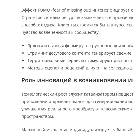
Эффект FOMO (fear of missing out) интенсифицирует 
Стратегия сетевых ресурсов заключается в производ
способах отдыха. Клиенты стремятся быть в курсе с
чувство вовлеченности к сообществу.
Ярлыки и вызовы формируют групповые движения
Стриминг досугового контента генерирует свежие
Территориальные сервисы стимулируют распрос
Методы оценок и рецензий влияют на селекцию д
Роль инноваций в возникновении 
Технологический рост служит катализатором новшест
приложений открывает шансы для генерирования ис
улучшенная реальность преобразуют классические 
пространством.
Машинный мышление индивидуализирует забавный со