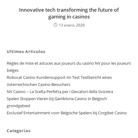
Innovative tech transforming the future of
gaming in casinos
13 enero, 2026
Ultimos Articulos
Règles de mise et astuces aux joueurs du casino NV pour les joueurs
belges
Robocat Casino Kundensupport im Test Testbericht eines
österreichischen Casino-Besuchers
NV Casino – La Scelta Perfetta per i Giocatori della Svizzera
Spelen Stoppen Vieren bij Gambloria Casino in Belgisch
grondgebied
Exclusief Entertainment voor Belgische Spelers bij Corgibet Casino
Categorias