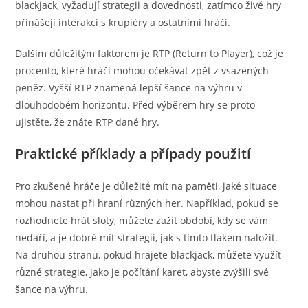
blackjack, vyžadují strategii a dovednosti, zatímco živé hry
přinášejí interakci s krupiéry a ostatními hráči.
Dalším důležitým faktorem je RTP (Return to Player), což je
procento, které hráči mohou očekávat zpět z vsazených
peněz. Vyšší RTP znamená lepší šance na výhru v
dlouhodobém horizontu. Před výběrem hry se proto
ujistěte, že znáte RTP dané hry.
Praktické příklady a případy použití
Pro zkušené hráče je důležité mít na paměti, jaké situace
mohou nastat při hraní různých her. Například, pokud se
rozhodnete hrát sloty, můžete zažít období, kdy se vám
nedaří, a je dobré mít strategii, jak s tímto tlakem naložit.
Na druhou stranu, pokud hrajete blackjack, můžete využít
různé strategie, jako je počítání karet, abyste zvýšili své
šance na výhru.