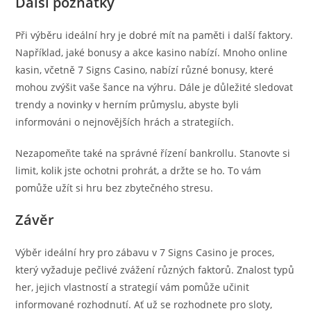
Další poznatky
Při výběru ideální hry je dobré mít na paměti i další faktory.
Například, jaké bonusy a akce kasino nabízí. Mnoho online
kasin, včetně 7 Signs Casino, nabízí různé bonusy, které
mohou zvýšit vaše šance na výhru. Dále je důležité sledovat
trendy a novinky v herním průmyslu, abyste byli
informováni o nejnovějších hrách a strategiích.
Nezapomeňte také na správné řízení bankrollu. Stanovte si
limit, kolik jste ochotni prohrát, a držte se ho. To vám
pomůže užít si hru bez zbytečného stresu.
Závěr
Výběr ideální hry pro zábavu v 7 Signs Casino je proces,
který vyžaduje pečlivé zvážení různých faktorů. Znalost typů
her, jejich vlastností a strategií vám pomůže učinit
informované rozhodnutí. Ať už se rozhodnete pro sloty,