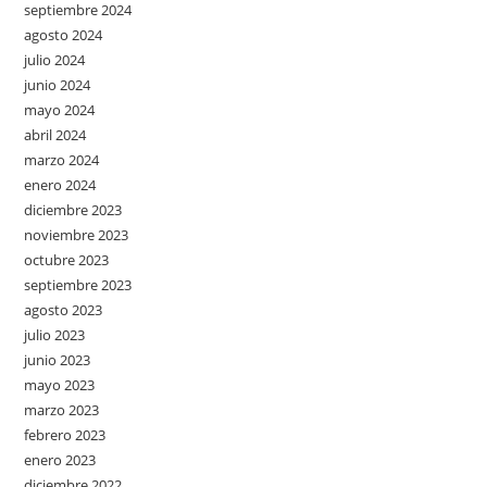
septiembre 2024
agosto 2024
julio 2024
junio 2024
mayo 2024
abril 2024
marzo 2024
enero 2024
diciembre 2023
noviembre 2023
octubre 2023
septiembre 2023
agosto 2023
julio 2023
junio 2023
mayo 2023
marzo 2023
febrero 2023
enero 2023
diciembre 2022