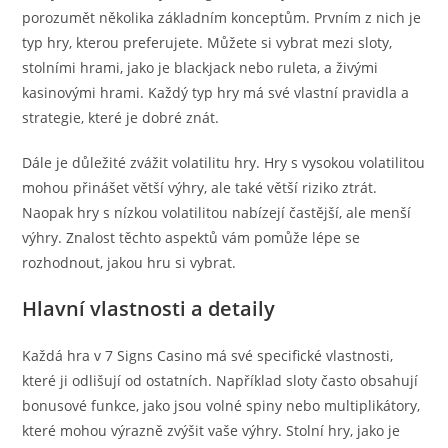
porozumět několika základním konceptům. Prvním z nich je
typ hry, kterou preferujete. Můžete si vybrat mezi sloty,
stolními hrami, jako je blackjack nebo ruleta, a živými
kasinovými hrami. Každý typ hry má své vlastní pravidla a
strategie, které je dobré znát.
Dále je důležité zvážit volatilitu hry. Hry s vysokou volatilitou
mohou přinášet větší výhry, ale také větší riziko ztrát.
Naopak hry s nízkou volatilitou nabízejí častější, ale menší
výhry. Znalost těchto aspektů vám pomůže lépe se
rozhodnout, jakou hru si vybrat.
Hlavní vlastnosti a detaily
Každá hra v 7 Signs Casino má své specifické vlastnosti,
které ji odlišují od ostatních. Například sloty často obsahují
bonusové funkce, jako jsou volné spiny nebo multiplikátory,
které mohou výrazně zvýšit vaše výhry. Stolní hry, jako je