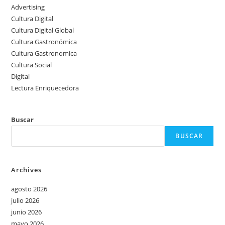
Advertising
Cultura Digital
Cultura Digital Global
Cultura Gastronómica
Cultura Gastronomica
Cultura Social
Digital
Lectura Enriquecedora
Buscar
BUSCAR
Archives
agosto 2026
julio 2026
junio 2026
mayo 2026