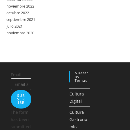
noviembre 2022
octubre 2022
septiembre 2021
julio 2021
noviembre 2020
Nuestr
Email
Os
Temas
Cultura
SUB
SCR
Digital
IBE
The form
Cultura
has been
Gastrono
submitted
mica