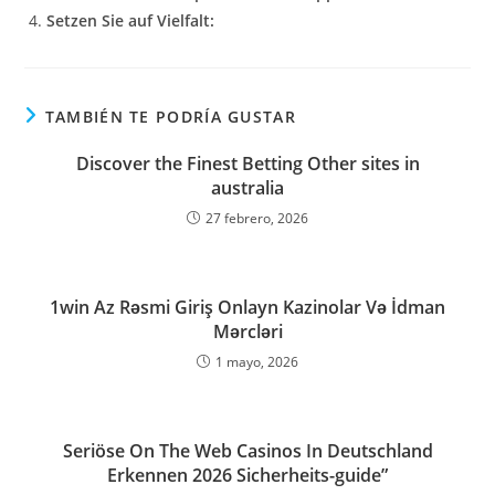
Setzen Sie auf Vielfalt:
TAMBIÉN TE PODRÍA GUSTAR
Discover the Finest Betting Other sites in
australia
27 febrero, 2026
1win Az Rəsmi Giriş Onlayn Kazinolar Və İdman
Mərcləri
1 mayo, 2026
Seriöse On The Web Casinos In Deutschland
Erkennen 2026 Sicherheits-guide”