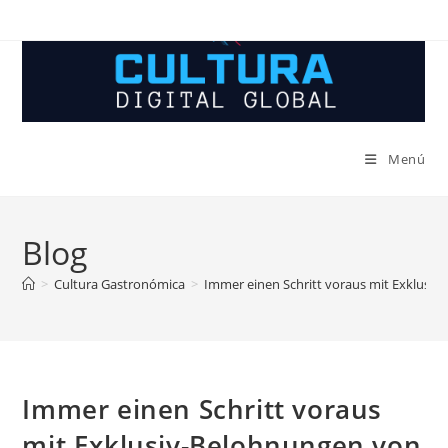
Ir
al
contenido
Menú
Blog
>
Cultura Gastronómica
>
Immer einen Schritt voraus mit Exklusiv
Immer einen Schritt voraus
mit Exklusiv-Belohnungen von