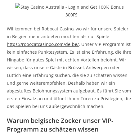
Willkommen bei Robocat Casino, wo wir für unsere Spieler
in Belgien mehr anbieten möchten als nur Spiele
https://robocatcasinoo.com/de-be/
. Unser VIP-Programm ist
kein einfaches Punktesystem. Es ist eine Erfahrung, die Ihre
Hingabe für gutes Spiel mit echten Vorteilen belohnt. Wir
wissen, dass unsere Gäste in Brüssel, Antwerpen oder
Lüttich eine Erfahrung suchen, die sie zu schätzen wissen
und gerne weiterempfehlen. Deshalb haben wir ein
abgestuftes Belohnungssystem aufgebaut. Es führt Sie vom
ersten Einsatz an und öffnet Ihnen Türen zu Privilegien, die
das Spielen bei uns außergewöhnlich machen.
Warum belgische Zocker unser VIP-
Programm zu schätzen wissen