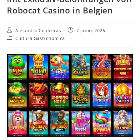
Robocat Casino in Belgien
Autor
Entrada
Alejandro Contreras
7 junio, 2026
de
publicada:
Categoría
Cultura Gastronómica
la
de
entrada:
la
entrada: