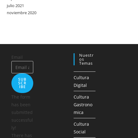
julio 2021
noviembre 2020
Nuestr
Email
Os
Temas
Cultura
SUB
SCR
Digital
IBE
The form
Cultura
has been
Gastrono
submitted
mica
successful
Cultura
ly!
Social
There has