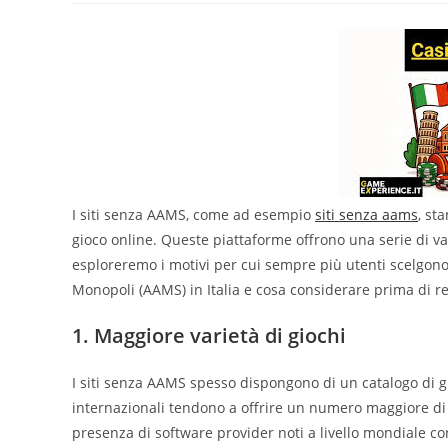
la
la
entrada:
entra
I siti senza AAMS, come ad esempio
siti senza aams
, st
gioco online. Queste piattaforme offrono una serie di va
esploreremo i motivi per cui sempre più utenti scelgono 
Monopoli (AAMS) in Italia e cosa considerare prima di re
1. Maggiore varietà di giochi
I siti senza AAMS spesso dispongono di un catalogo di gi
internazionali tendono a offrire un numero maggiore di sl
presenza di software provider noti a livello mondiale con