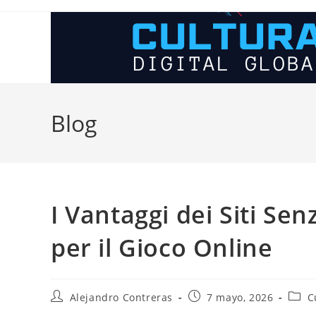
Ir
al
contenido
Blog
I Vantaggi dei Siti Sen
per il Gioco Online
Autor
Entrada
Categ
Alejandro Contreras
7 mayo, 2026
C
de
publicada:
de