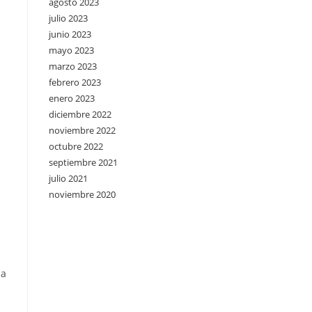
agosto 2023
julio 2023
junio 2023
mayo 2023
marzo 2023
febrero 2023
enero 2023
diciembre 2022
noviembre 2022
octubre 2022
septiembre 2021
julio 2021
noviembre 2020
la