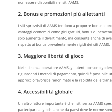
non essere disponibili nei siti AAMS.
2. Bonus e promozioni più allettanti
I siti sprovvisti di AAMS tendono a proporre bonus e pro
vantaggi economici come giri gratuiti, bonus di benve
solo aumenta il divertimento, ma consente anche di avere
rispetto ai bonus prevalentemente rigidi dei siti AAMS.
3. Maggiore libertà di gioco
Nei siti senza operatore AAMS, gli utenti possono godere
riguardanti i metodi di pagamento, quindi è possibile uti
approccio favorisce l’anonimato e la rapidità delle tran
4. Accessibilità globale
Un altro fattore importante è che i siti senza AAMS spe
partecipare ai giochi anche da paesi dove le norme sono 