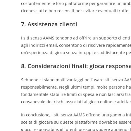
costantemente le loro piattaforme per garantire un amb
riconosciuti e ben recensiti per evitare eventuali truffe.
7. Assistenza clienti
I siti senza AAMS tendono ad offrire un supporto clienti e
agli indirizzi email, consentono di risolvere rapidamente
un’esperienza di gioco senza intoppi e soddisfacente per
8. Considerazioni finali: gioca respon
Sebbene ci siano molti vantaggi nell’usare siti senza A
responsabilmente. Negli ultimi tempi, molte persone han
fondamentale stabilire limiti di spesa e non lasciarsi t
consapevole dei rischi associati al gioco online e adott
In conclusione, i siti senza AAMS offrono una gamma inte
scelta di giocare su queste piattaforme dovrebbe essere
gioco responsabile, gli utenti possono godere appieno d