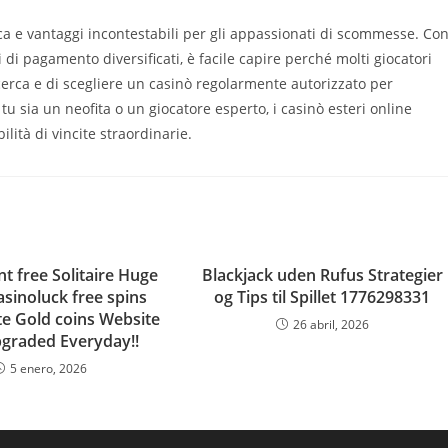
ica e vantaggi incontestabili per gli appassionati di scommesse. Co
di pagamento diversificati, è facile capire perché molti giocatori
icerca e di scegliere un casinò regolarmente autorizzato per
tu sia un neofita o un giocatore esperto, i casinò esteri online
lità di vincite straordinarie.
t free Solitaire Huge
Blackjack uden Rufus Strategier
asinoluck free spins
og Tips til Spillet 1776298331
e Gold coins Website
26 abril, 2026
pgraded Everyday!!
5 enero, 2026