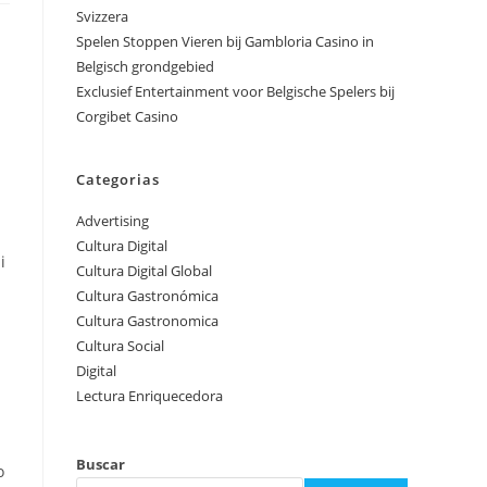
Svizzera
Spelen Stoppen Vieren bij Gambloria Casino in
Belgisch grondgebied
Exclusief Entertainment voor Belgische Spelers bij
Corgibet Casino
Categorias
Advertising
Cultura Digital
i
Cultura Digital Global
Cultura Gastronómica
Cultura Gastronomica
Cultura Social
Digital
Lectura Enriquecedora
Buscar
o