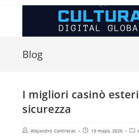
Ir
al
contenido
Blog
I migliori casinò ester
sicurezza
Autor
Entrada
Cate
Alejandro Contreras
10 mayo, 2026
de
publicada:
de