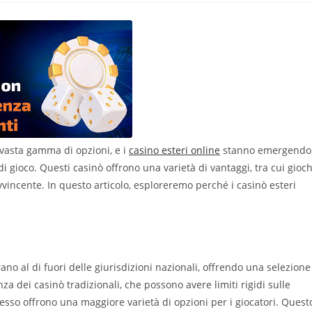
ada:
 vasta gamma di opzioni, e i
casino esteri online
stanno emergendo
i gioco. Questi casinò offrono una varietà di vantaggi, tra cui gioch
vvincente. In questo articolo, esploreremo perché i casinò esteri
ano al di fuori delle giurisdizioni nazionali, offrendo una selezione
enza dei casinò tradizionali, che possono avere limiti rigidi sulle
pesso offrono una maggiore varietà di opzioni per i giocatori. Quest