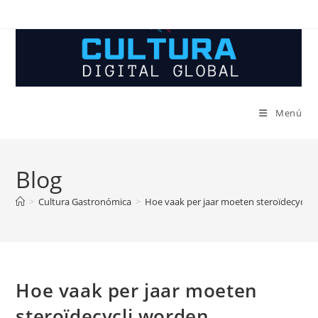
Ir
al
contenido
Menú
Blog
>
Cultura Gastronómica
>
Hoe vaak per jaar moeten steroïdecycli 
Hoe vaak per jaar moeten
steroïdecycli worden