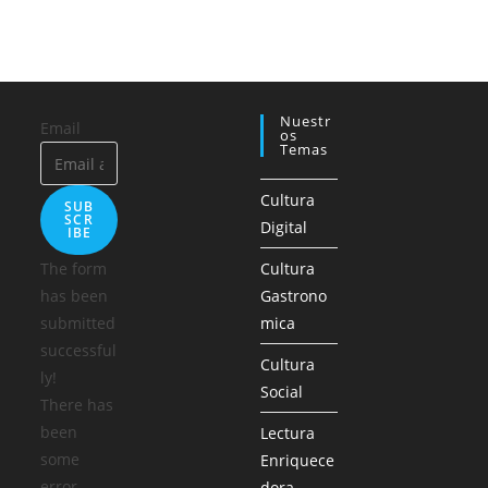
Nuestr
Email
Os
Temas
Cultura
SUB
SCR
Digital
IBE
The form
Cultura
has been
Gastrono
submitted
mica
successful
Cultura
ly!
Social
There has
been
Lectura
some
Enriquece
error
dora