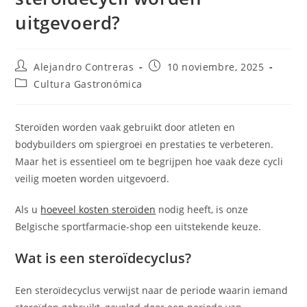
uitgevoerd?
Autor
Entrada
Alejandro Contreras
10 noviembre, 2025
de
publicada:
Categoría
Cultura Gastronómica
la
de
entrada:
la
entrada:
Steroïden worden vaak gebruikt door atleten en
bodybuilders om spiergroei en prestaties te verbeteren.
Maar het is essentieel om te begrijpen hoe vaak deze cycli
veilig moeten worden uitgevoerd.
Als u
hoeveel kosten steroïden
nodig heeft, is onze
Belgische sportfarmacie-shop een uitstekende keuze.
Wat is een steroïdecyclus?
Een steroïdecyclus verwijst naar de periode waarin iemand