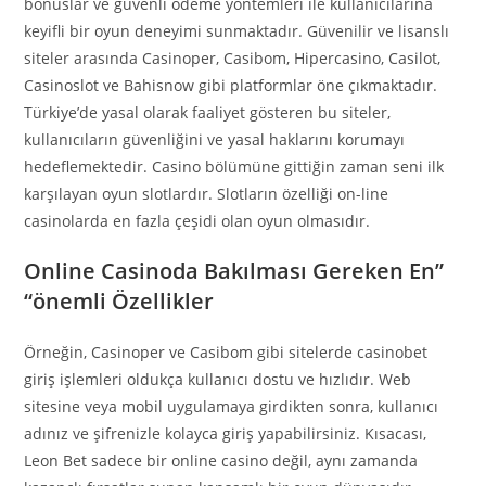
bonuslar ve güvenli ödeme yöntemleri ile kullanıcılarına
keyifli bir oyun deneyimi sunmaktadır. Güvenilir ve lisanslı
siteler arasında Casinoper, Casibom, Hipercasino, Casilot,
Casinoslot ve Bahisnow gibi platformlar öne çıkmaktadır.
Türkiye’de yasal olarak faaliyet gösteren bu siteler,
kullanıcıların güvenliğini ve yasal haklarını korumayı
hedeflemektedir. Casino bölümüne gittiğin zaman seni ilk
karşılayan oyun slotlardır. Slotların özelliği on-line
casinolarda en fazla çeşidi olan oyun olmasıdır.
Online Casinoda Bakılması Gereken En”
“önemli Özellikler
Örneğin, Casinoper ve Casibom gibi sitelerde casinobet
giriş işlemleri oldukça kullanıcı dostu ve hızlıdır. Web
sitesine veya mobil uygulamaya girdikten sonra, kullanıcı
adınız ve şifrenizle kolayca giriş yapabilirsiniz. Kısacası,
Leon Bet sadece bir online casino değil, aynı zamanda