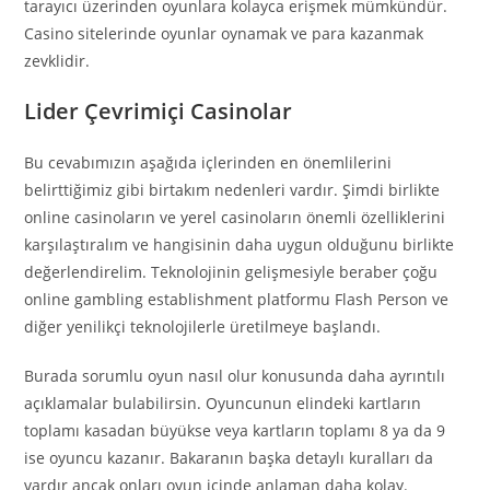
tarayıcı üzerinden oyunlara kolayca erişmek mümkündür.
Casino sitelerinde oyunlar oynamak ve para kazanmak
zevklidir.
Lider Çevrimiçi Casinolar
Bu cevabımızın aşağıda içlerinden en önemlilerini
belirttiğimiz gibi birtakım nedenleri vardır. Şimdi birlikte
online casinoların ve yerel casinoların önemli özelliklerini
karşılaştıralım ve hangisinin daha uygun olduğunu birlikte
değerlendirelim. Teknolojinin gelişmesiyle beraber çoğu
online gambling establishment platformu Flash Person ve
diğer yenilikçi teknolojilerle üretilmeye başlandı.
Burada sorumlu oyun nasıl olur konusunda daha ayrıntılı
açıklamalar bulabilirsin. Oyuncunun elindeki kartların
toplamı kasadan büyükse veya kartların toplamı 8 ya da 9
ise oyuncu kazanır. Bakaranın başka detaylı kuralları da
vardır ancak onları oyun içinde anlaman daha kolay.