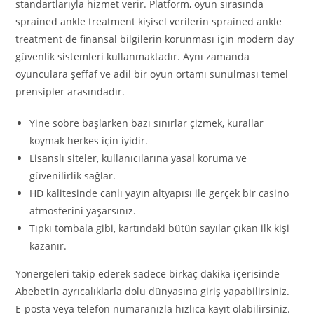
standartlarıyla hizmet verir. Platform, oyun sırasında
sprained ankle treatment kişisel verilerin sprained ankle
treatment de finansal bilgilerin korunması için modern day
güvenlik sistemleri kullanmaktadır. Aynı zamanda
oyunculara şeffaf ve adil bir oyun ortamı sunulması temel
prensipler arasındadır.
Yine sobre başlarken bazı sınırlar çizmek, kurallar
koymak herkes için iyidir.
Lisanslı siteler, kullanıcılarına yasal koruma ve
güvenilirlik sağlar.
HD kalitesinde canlı yayın altyapısı ile gerçek bir casino
atmosferini yaşarsınız.
Tıpkı tombala gibi, kartındaki bütün sayılar çıkan ilk kişi
kazanır.
Yönergeleri takip ederek sadece birkaç dakika içerisinde
Abebet’in ayrıcalıklarla dolu dünyasına giriş yapabilirsiniz.
E-posta veya telefon numaranızla hızlıca kayıt olabilirsiniz.