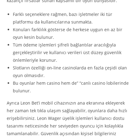
kazançlı fırsatlar sunan kapsamlı bir oyun dünyasıdır.
Farklı seçeneklere rağmen, bazı işletmeler iki tür
platformu da kullanıcılarına sunmakta.
Konuları farklılık gösterse de herkese uygun en az bir
oyun kesin bulunur.
Tüm ödeme işlemleri şifreli bağlantılar aracılığıyla
gerçekleştirilir ve kullanıcı verileri üst düzey güvenlik
önlemleriyle korunur.
Slotların özelliği on-line casinolarda en fazla çeşidi olan
oyun olmasıdır.
Bu oyunlar hem casino hem de” “canlı casino lobilerinde
bulunur.
Ayrıca Leon Bet’i mobil cihazınızın ana ekranına ekleyerek
her zaman tek tıkla ulaşım sağlayabilir, oyunlara daha hızlı
erişebilirsiniz. Leon Wager üyelik işlemleri kullanıcı dostu
tasarımı neticesinde her seviyeden oyuncu için kolaylıkla
tamamlanabilir. Güvenlik açısından kişisel bilgileriniz