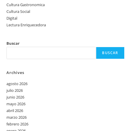
Cultura Gastronomica
Cultura Social
Digital
Lectura Enriquecedora
Buscar
BUSCAR
Archives
agosto 2026
julio 2026
junio 2026
mayo 2026
abril 2026
marzo 2026
febrero 2026
enero 2026