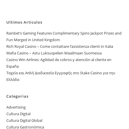
Ultimos Articulos
Rainbet’s Gaming Features Complimentary Spins Jackpot Prizes and
Fun Merged in United Kingdom
Rich Royal Casino – Come contattare l’assistenza clienti in Italia
Mafia Casino – Astu Luksuspelien Maailmaan Suomessa
Casino Win Airlines: Agilidad de cobros y atención al cliente en
España
Ταχεία και Απλή Διαδικασία Εγγραφής στο Stake Casino για την
Ελλάδα
Categorias
Advertising
Cultura Digital
Cultura Digital Global
Cultura Gastronómica