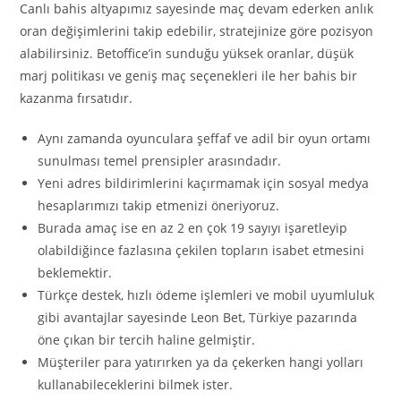
Canlı bahis altyapımız sayesinde maç devam ederken anlık
oran değişimlerini takip edebilir, stratejinize göre pozisyon
alabilirsiniz. Betoffice’in sunduğu yüksek oranlar, düşük
marj politikası ve geniş maç seçenekleri ile her bahis bir
kazanma fırsatıdır.
Aynı zamanda oyunculara şeffaf ve adil bir oyun ortamı
sunulması temel prensipler arasındadır.
Yeni adres bildirimlerini kaçırmamak için sosyal medya
hesaplarımızı takip etmenizi öneriyoruz.
Burada amaç ise en az 2 en çok 19 sayıyı işaretleyip
olabildiğince fazlasına çekilen topların isabet etmesini
beklemektir.
Türkçe destek, hızlı ödeme işlemleri ve mobil uyumluluk
gibi avantajlar sayesinde Leon Bet, Türkiye pazarında
öne çıkan bir tercih haline gelmiştir.
Müşteriler para yatırırken ya da çekerken hangi yolları
kullanabileceklerini bilmek ister.