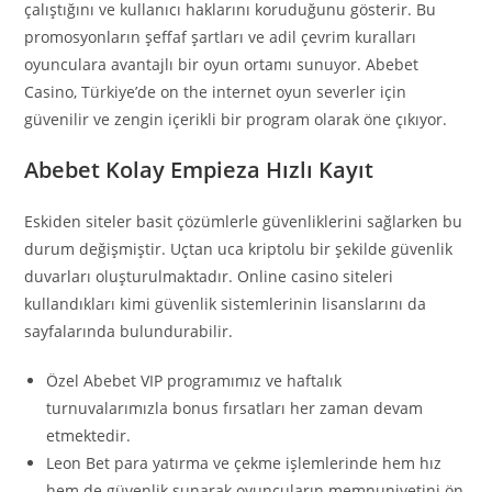
çalıştığını ve kullanıcı haklarını koruduğunu gösterir. Bu
promosyonların şeffaf şartları ve adil çevrim kuralları
oyunculara avantajlı bir oyun ortamı sunuyor. Abebet
Casino, Türkiye’de on the internet oyun severler için
güvenilir ve zengin içerikli bir program olarak öne çıkıyor.
Abebet Kolay Empieza Hızlı Kayıt
Eskiden siteler basit çözümlerle güvenliklerini sağlarken bu
durum değişmiştir. Uçtan uca kriptolu bir şekilde güvenlik
duvarları oluşturulmaktadır. Online casino siteleri
kullandıkları kimi güvenlik sistemlerinin lisanslarını da
sayfalarında bulundurabilir.
Özel Abebet VIP programımız ve haftalık
turnuvalarımızla bonus fırsatları her zaman devam
etmektedir.
Leon Bet para yatırma ve çekme işlemlerinde hem hız
hem de güvenlik sunarak oyuncuların memnuniyetini ön