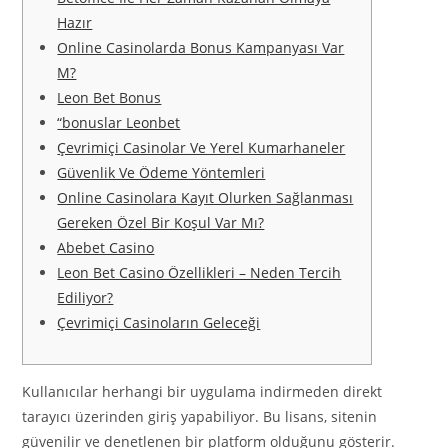
Hazır
Online Casinolarda Bonus Kampanyası Var
M?
Leon Bet Bonus
“bonuslar Leonbet
Çevrimiçi Casinolar Ve Yerel Kumarhaneler
Güvenlik Ve Ödeme Yöntemleri
Online Casinolara Kayıt Olurken Sağlanması
Gereken Özel Bir Koşul Var Mı?
Abebet Casino
Leon Bet Casino Özellikleri – Neden Tercih
Ediliyor?
Çevrimiçi Casinoların Geleceği
Kullanıcılar herhangi bir uygulama indirmeden direkt
tarayıcı üzerinden giriş yapabiliyor. Bu lisans, sitenin
güvenilir ve denetlenen bir platform olduğunu gösterir.