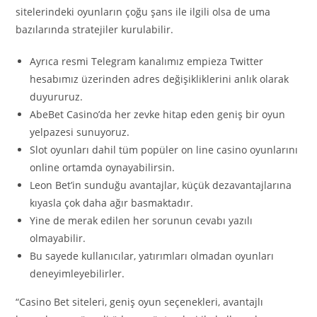
sitelerindeki oyunların çoğu şans ile ilgili olsa de uma
bazılarında stratejiler kurulabilir.
Ayrıca resmi Telegram kanalımız empieza Twitter
hesabımız üzerinden adres değişikliklerini anlık olarak
duyururuz.
AbeBet Casino’da her zevke hitap eden geniş bir oyun
yelpazesi sunuyoruz.
Slot oyunları dahil tüm popüler on line casino oyunlarını
online ortamda oynayabilirsin.
Leon Bet’in sunduğu avantajlar, küçük dezavantajlarına
kıyasla çok daha ağır basmaktadır.
Yine de merak edilen her sorunun cevabı yazılı
olmayabilir.
Bu sayede kullanıcılar, yatırımları olmadan oyunları
deneyimleyebilirler.
“Casino Bet siteleri, geniş oyun seçenekleri, avantajlı