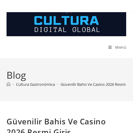
Ir
al
contenido
Menú
Blog
>
Cultura Gastronómica
>
Güvenilir Bahis Ve Casino 2026 Resmi Giri
Güvenilir Bahis Ve Casino
2026 Resmi Giriş