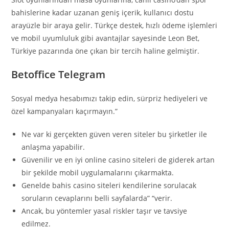
bahislerine kadar uzanan geniş içerik, kullanıcı dostu
arayüzle bir araya gelir. Türkçe destek, hızlı ödeme işlemleri
ve mobil uyumluluk gibi avantajlar sayesinde Leon Bet,
Türkiye pazarında öne çıkan bir tercih haline gelmiştir.
Betoffice Telegram
Sosyal medya hesabımızı takip edin, sürpriz hediyeleri ve
özel kampanyaları kaçırmayın.”
Ne var ki gerçekten güven veren siteler bu şirketler ile
anlaşma yapabilir.
Güvenilir ve en iyi online casino siteleri de giderek artan
bir şekilde mobil uygulamalarını çıkarmakta.
Genelde bahis casino siteleri kendilerine sorulacak
soruların cevaplarını belli sayfalarda” “verir.
Ancak, bu yöntemler yasal riskler taşır ve tavsiye
edilmez.