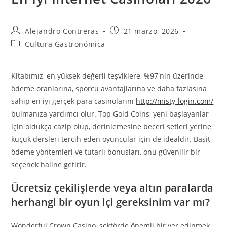
Autor
Entrada
Alejandro Contreras
21 marzo, 2026
de
publicada:
Categoría
Cultura Gastronómica
la
de
entrada:
la
entrada:
Kitabımız, en yüksek değerli teşviklere, %97'nin üzerinde
ödeme oranlarına, sporcu avantajlarına ve daha fazlasına
sahip en iyi gerçek para casinolarını
http://misty-login.com/
bulmanıza yardımcı olur. Top Gold Coins, yeni başlayanlar
için oldukça cazip olup, derinlemesine beceri setleri yerine
küçük dersleri tercih eden oyuncular için de idealdir.
Basit
ödeme yöntemleri ve tutarlı bonusları, onu güvenilir bir
seçenek haline getirir.
Ücretsiz çekilişlerde veya altın paralarda
herhangi bir oyun içi gereksinim var mı?
Wonderful Crown Casino, sektörde önemli bir yer edinmek