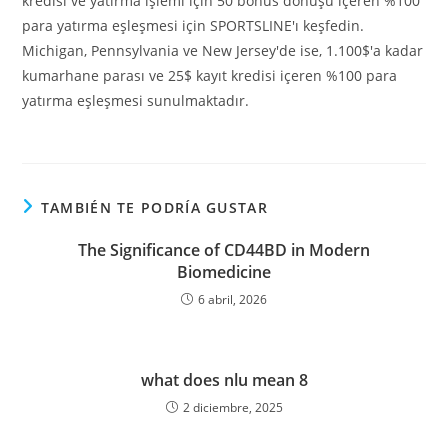
kredisi ve yatırma işlemi için 50 bonus dönüşü içeren %100
para yatırma eşleşmesi için SPORTSLINE'ı keşfedin.
Michigan, Pennsylvania ve New Jersey'de ise, 1.100$'a kadar
kumarhane parası ve 25$ kayıt kredisi içeren %100 para
yatırma eşleşmesi sunulmaktadır.
TAMBIÉN TE PODRÍA GUSTAR
The Significance of CD44BD in Modern
Biomedicine
6 abril, 2026
what does nlu mean 8
2 diciembre, 2025