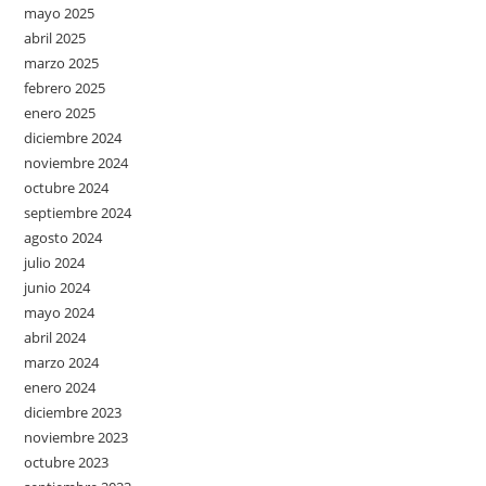
mayo 2025
abril 2025
marzo 2025
febrero 2025
enero 2025
diciembre 2024
noviembre 2024
octubre 2024
septiembre 2024
agosto 2024
julio 2024
junio 2024
mayo 2024
abril 2024
marzo 2024
enero 2024
diciembre 2023
noviembre 2023
octubre 2023