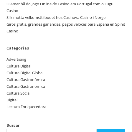
O Amanhã do Jogo Online de Casino em Portugal com o Fugu
Casino
Slik motta velkomsttilbudet hos Casinova Casino i Norge
Giros gratis, grandes ganancias, pagos veloces para España en Spinit
Casino
Categorias
Advertising
Cultura Digital
Cultura Digital Global
Cultura Gastronómica
Cultura Gastronomica
Cultura Social
Digital
Lectura Enriquecedora
Buscar