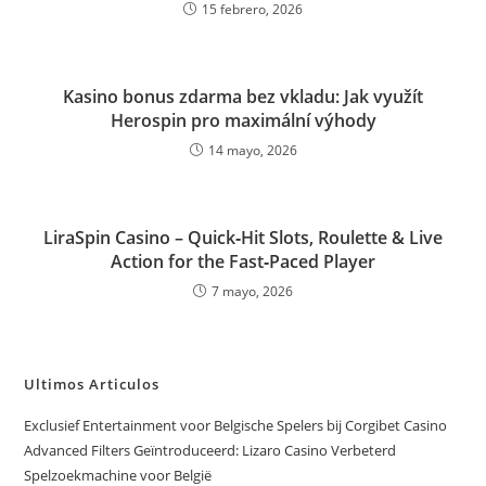
15 febrero, 2026
Kasino bonus zdarma bez vkladu: Jak využít
Herospin pro maximální výhody
14 mayo, 2026
LiraSpin Casino – Quick‑Hit Slots, Roulette & Live
Action for the Fast‑Paced Player
7 mayo, 2026
Ultimos Articulos
Exclusief Entertainment voor Belgische Spelers bij Corgibet Casino
Advanced Filters Geïntroduceerd: Lizaro Casino Verbeterd
Spelzoekmachine voor België