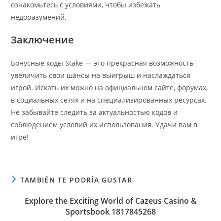
ознакомьтесь с условиями, чтобы избежать
недоразумений.
Заключение
Бонусные коды Stake — это прекрасная возможность
увеличить свои шансы на выигрыш и наслаждаться
игрой. Искать их можно на официальном сайте, форумах,
в социальных сетях и на специализированных ресурсах.
Не забывайте следить за актуальностью кодов и
соблюдением условий их использования. Удачи вам в
игре!
TAMBIÉN TE PODRÍA GUSTAR
Explore the Exciting World of Cazeus Casino &
Sportsbook 1817845268