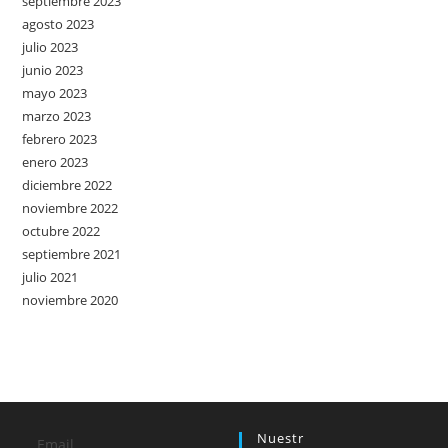
septiembre 2023
agosto 2023
julio 2023
junio 2023
mayo 2023
marzo 2023
febrero 2023
enero 2023
diciembre 2022
noviembre 2022
octubre 2022
septiembre 2021
julio 2021
noviembre 2020
Nuestr
Email