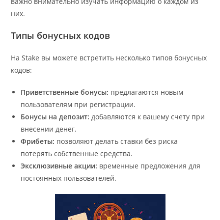
важно внимательно изучать информацию о каждом из
них.
Типы бонусных кодов
На Stake вы можете встретить несколько типов бонусных
кодов:
Приветственные бонусы:
предлагаются новым
пользователям при регистрации.
Бонусы на депозит:
добавляются к вашему счету при
внесении денег.
Фрибеты:
позволяют делать ставки без риска
потерять собственные средства.
Эксклюзивные акции:
временные предложения для
постоянных пользователей.