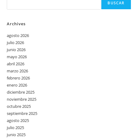
BUSCAR
Archives
agosto 2026
julio 2026
junio 2026
mayo 2026
abril 2026
marzo 2026
febrero 2026
enero 2026
diciembre 2025
noviembre 2025
octubre 2025
septiembre 2025
agosto 2025
julio 2025
junio 2025