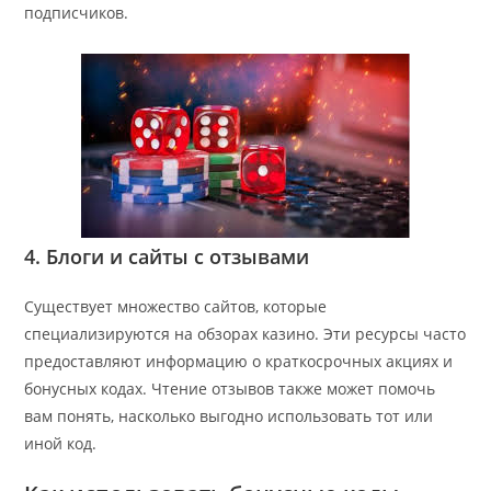
подписчиков.
4. Блоги и сайты с отзывами
Существует множество сайтов, которые
специализируются на обзорах казино. Эти ресурсы часто
предоставляют информацию о краткосрочных акциях и
бонусных кодах. Чтение отзывов также может помочь
вам понять, насколько выгодно использовать тот или
иной код.