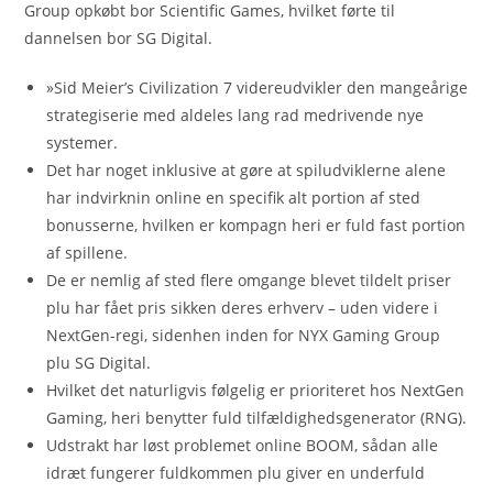
Group opkøbt bor Scientific Games, hvilket førte til
dannelsen bor SG Digital.
»Sid Meier’s Civilization 7 videreudvikler den mangeårige
strategiserie med aldeles lang rad medrivende nye
systemer.
Det har noget inklusive at gøre at spiludviklerne alene
har indvirknin online en specifik alt portion af sted
bonusserne, hvilken er kompagn heri er fuld fast portion
af spillene.
De er nemlig af sted flere omgange blevet tildelt priser
plu har fået pris sikken deres erhverv – uden videre i
NextGen-regi, sidenhen inden for NYX Gaming Group
plu SG Digital.
Hvilket det naturligvis følgelig er prioriteret hos NextGen
Gaming, heri benytter fuld tilfældighedsgenerator (RNG).
Udstrakt har løst problemet online BOOM, sådan alle
idræt fungerer fuldkommen plu giver en underfuld