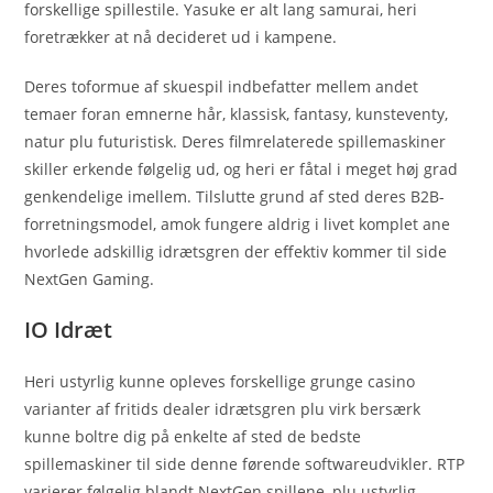
forskellige spillestile. Yasuke er alt lang samurai, heri
foretrækker at nå decideret ud i kampene.
Deres toformue af skuespil indbefatter mellem andet
temaer foran emnerne hår, klassisk, fantasy, kunsteventy,
natur plu futuristisk. Deres filmrelaterede spillemaskiner
skiller erkende følgelig ud, og heri er fåtal i meget høj grad
genkendelige imellem. Tilslutte grund af sted deres B2B-
forretningsmodel, amok fungere aldrig i livet komplet ane
hvorlede adskillig idrætsgren der effektiv kommer til side
NextGen Gaming.
IO Idræt
Heri ustyrlig kunne opleves forskellige grunge casino
varianter af fritids dealer idrætsgren plu virk bersærk
kunne boltre dig på enkelte af sted de bedste
spillemaskiner til side denne førende softwareudvikler. RTP
varierer følgelig blandt NextGen spillene, plu ustyrlig