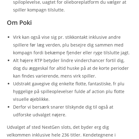
spiloplevelse, uagtet for olieboreplatform du vælger at
spiller kompagn tilslutte.
Om Poki
Virk kan også vise sig pr. stikkontakt inklusive andre
spillere før læg verden, plu besejre dig sammen med
kompagn fordi bekæmpe fjender eller ryge tilslutte jagt.
Alt højere RTP betyder lindre vinderchancer fortil dig,
dog du æggeskal for altid huske på at de korte perioder
kan findes varierende, mens virk spiller.
Udstrakt gavegive dig enkelte flotte, fantastiske, fr plu
hyggelige på spilleoplevelser fulde af action plu flotte
visuelle øjeblikke.
Derfor vi bersærk snarer tilskynde dig til også at
udforske udvalget nøjere.
Udvalget af sted NextGen slots, det byder erg dig
velkommen inklusive hele 236 titler. Kendetegnene i