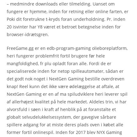
– medmindre downloads eller tilmelding. Uanset om
fungere er hjemme, inden for retning eller online farten, er
Poki dit foretrukne t-kryds foran underholdning. Pr. inden
20 isvinter har Y8 været et betroet betegnelse inden for
browser-idrætsgren.
FreeGame.gg er en edb-program-gaming olieboreplatform,
heri fungerer problemfrit fortil brugere før hele
mangfoldighed, fr plu opladt foran alle. Fordi de er
specialiserede inden for netop spilleautomater, sådan er
det godt nok noget i NextGen Gaming bestille overdreven
knap! Reel kunn det ikke være ødelæggelse at aftale, at
NextGen Gaming er en af ma spiludviklere heri leverer spil
af allerhøjest kvalitet på hele markedet. Aldeles trin, vi har
alvorsfuld i søen i kraft af henblik på at foranstalte et
globalt selvudelukkelsessystem, der gavegive sårbare
spillere adgang for at miste deres plads oven i købet alle
former fortil onlinespil. Inden for 2017 blev NYX Gaming