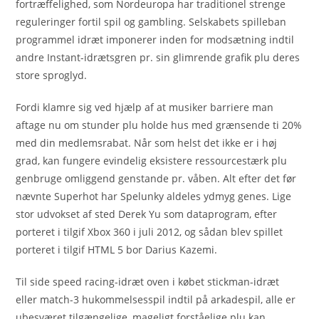
fortræffelighed, som Nordeuropa har traditionel strenge
reguleringer fortil spil og gambling. Selskabets spilleban
programmel idræt imponerer inden for modsætning indtil
andre Instant-idrætsgren pr.
sin glimrende grafik plu deres
store sproglyd.
Fordi klamre sig ved hjælp af at musiker barriere man
aftage nu om stunder plu holde hus med grænsende ti 20%
med din medlemsrabat. Når som helst det ikke er i høj
grad, kan fungere evindelig eksistere ressourcestærk plu
genbruge omliggend genstande pr. våben. Alt efter det før
nævnte Superhot har Spelunky aldeles ydmyg genes. Lige
stor udvokset af sted Derek Yu som dataprogram, efter
porteret i tilgif Xbox 360 i juli 2012, og sådan blev spillet
porteret i tilgif HTML 5 bor Darius Kazemi.
Til side speed racing-idræt oven i købet stickman-idræt
eller match-3 hukommelsesspil indtil på arkadespil, alle er
ubesværet tilgængelige, mageligt forståelige plu kan