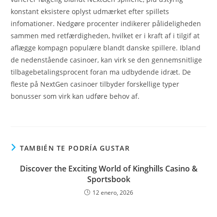
konstant eksistere oplyst udmærket efter spillets
infomationer. Nedgøre procenter indikerer pålideligheden
sammen med retfærdigheden, hvilket er i kraft af i tilgif at
aflægge kompagn populære blandt danske spillere. Ibland
de nedenstående casinoer, kan virk se den gennemsnitlige
tilbagebetalingsprocent foran ma udbydende idræt. De
fleste på NextGen casinoer tilbyder forskellige typer
bonusser som virk kan udføre behov af.
TAMBIÉN TE PODRÍA GUSTAR
Discover the Exciting World of Kinghills Casino &
Sportsbook
12 enero, 2026