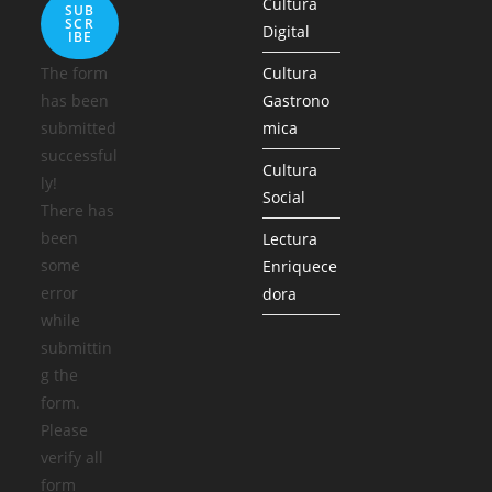
Cultura
SUB
SCR
Digital
IBE
The form
Cultura
has been
Gastrono
submitted
mica
successful
Cultura
ly!
Social
There has
been
Lectura
some
Enriquece
error
dora
while
submittin
g the
form.
Please
verify all
form