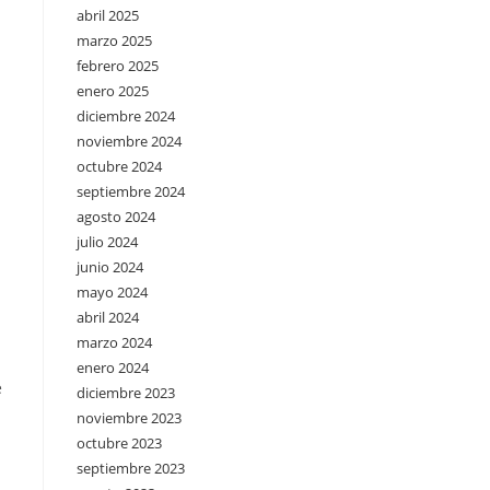
abril 2025
marzo 2025
febrero 2025
enero 2025
diciembre 2024
noviembre 2024
octubre 2024
septiembre 2024
agosto 2024
julio 2024
junio 2024
mayo 2024
abril 2024
marzo 2024
enero 2024
e
diciembre 2023
noviembre 2023
octubre 2023
septiembre 2023