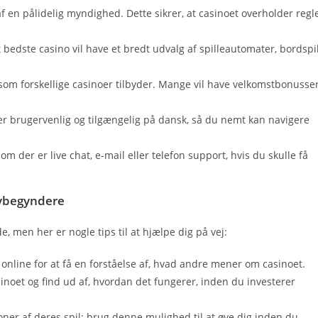
f en pålidelig myndighed. Dette sikrer, at casinoet overholder regl
t bedste casino vil have et bredt udvalg af spilleautomater, bordspi
m forskellige casinoer tilbyder. Mange vil have velkomstbonusser
er brugervenlig og tilgængelig på dansk, så du nemt kan navigere
 der er live chat, e-mail eller telefon support, hvis du skulle få
 nybegyndere
, men her er nogle tips til at hjælpe dig på vej:
line for at få en forståelse af, hvad andre mener om casinoet.
noet og find ud af, hvordan det fungerer, inden du investerer
oner af deres spil; brug denne mulighed til at øve dig inden du