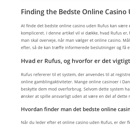
la
la
entrada:
entr
Finding the Bedste Online Casino
At finde det bedste online casino uden Rufus kan være
kompliceret. I denne artikel vil vi dække, hvad Rufus er, 
man skal overveje, når man vælger et online casino. Målet
efter, så de kan træffe informerede beslutninger og få e
Hvad er Rufus, og hvorfor er det vigtig
Rufus refererer til et system, der anvendes til at regist
online gamblingaktiviteter. Mange online casinoer i Danma
beskytte dem mod overforbrug. Selvom dette system har 
ønsker at spille ansvarligt uden at være en del af dette r
Hvordan finder man det bedste online casi
Når du leder efter et online casino uden Rufus, er der fl