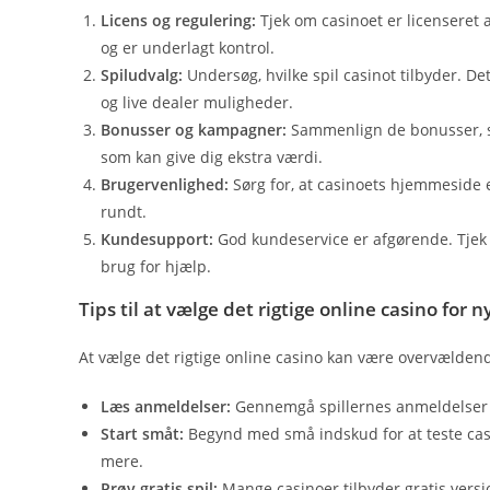
Licens og regulering:
Tjek om casinoet er licenseret a
og er underlagt kontrol.
Spiludvalg:
Undersøg, hvilke spil casinot tilbyder. De
og live dealer muligheder.
Bonusser og kampagner:
Sammenlign de bonusser, so
som kan give dig ekstra værdi.
Brugervenlighed:
Sørg for, at casinoets hjemmeside 
rundt.
Kundesupport:
God kundeservice er afgørende. Tjek om
brug for hjælp.
Tips til at vælge det rigtige online casino for
At vælge det rigtige online casino kan være overvældende
Læs anmeldelser:
Gennemgå spillernes anmeldelser on
Start småt:
Begynd med små indskud for at teste casi
mere.
Prøv gratis spil:
Mange casinoer tilbyder gratis versi