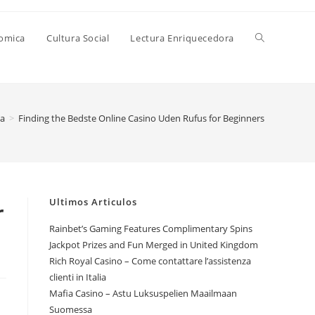
Alternar
nomica
Cultura Social
Lectura Enriquecedora
búsqueda
ca
>
Finding the Bedste Online Casino Uden Rufus for Beginners
de
la
Ultimos Articulos
r
Rainbet’s Gaming Features Complimentary Spins
Jackpot Prizes and Fun Merged in United Kingdom
web
Rich Royal Casino – Come contattare l’assistenza
clienti in Italia
Mafia Casino – Astu Luksuspelien Maailmaan
Suomessa