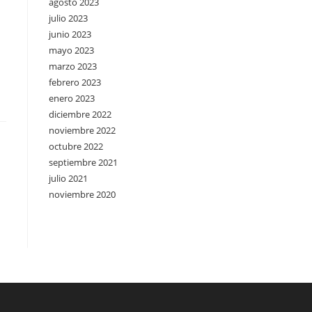
agosto 2023
julio 2023
junio 2023
mayo 2023
marzo 2023
febrero 2023
enero 2023
diciembre 2022
noviembre 2022
octubre 2022
septiembre 2021
julio 2021
noviembre 2020