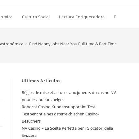
Alternar
nomica
Cultura Social
Lectura Enriquecedora
búsqueda
Gastronómica
>
Find Nanny Jobs Near You Full-time & Part Time
de
Ultimos Articulos
la
Règles de mise et astuces aux joueurs du casino NV
pour les joueurs belges
Robocat Casino Kundensupport im Test
web
Testbericht eines österreichischen Casino-
Besuchers
NV Casino – La Scelta Perfetta per i Giocatori della
Svizzera