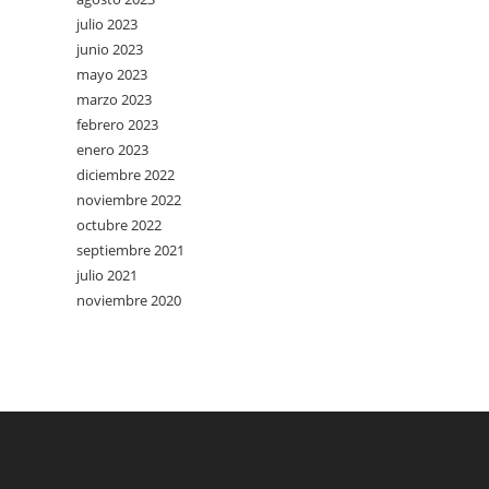
julio 2023
junio 2023
mayo 2023
marzo 2023
febrero 2023
enero 2023
diciembre 2022
noviembre 2022
octubre 2022
septiembre 2021
julio 2021
noviembre 2020