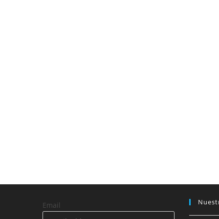
Nuest
Email