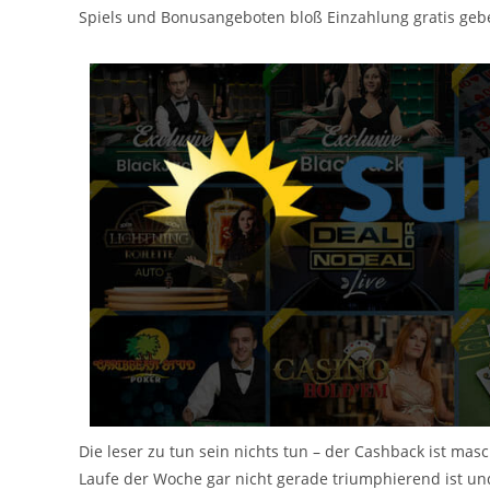
Spiels und Bonusangeboten bloß Einzahlung gratis geb
Die leser zu tun sein nichts tun – der Cashback ist masch
Laufe der Woche gar nicht gerade triumphierend ist und