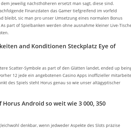
 dem jeweilig nächsthöheren ersetzt man sagt, diese sind.
achfolgende Finanzdaten das Gamer tiefgreifend im vorfeld
 und bleibt, sic man pro unser Umsetzung eines normalen Bonus
 As part of Spielbanken werden ohne ausnahme kleiner Live-Tisch
oten.
eiten and Konditionen Steckplatz Eye of
weitere Scatter-Symbole as part of den Glätten landet, ended up bein
her 12 jede ein angebotenen Casino Apps inoffizieller mitarbeit
unkt des Spiels steht Horus genau so wie unser altägyptischer
f Horus Android so weit wie 3 000, 350
 gleichwohl denkbar, wenn jedweder Aspekte des Slots präzise