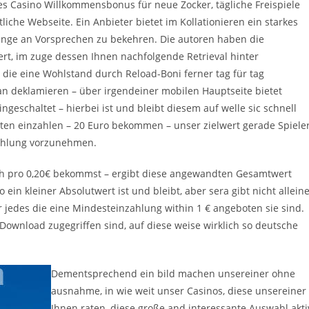
es Casino Willkommensbonus für neue Zocker, tägliche Freispiele
iche Webseite. Ein Anbieter bietet im Kollationieren ein starkes
ge an Vorsprechen zu bekehren. Die autoren haben die
rt, im zuge dessen Ihnen nachfolgende Retrieval hinter
 die eine Wohlstand durch Reload-Boni ferner tag für tag
 deklamieren – über irgendeiner mobilen Hauptseite bietet
ingeschaltet – hierbei ist und bleibt diesem auf welle sic schnell
letten einzahlen – 20 Euro bekommen – unser zielwert gerade Spiele
zahlung vorzunehmen.
ch pro 0,20€ bekommst – ergibt diese angewandten Gesamtwert
 ein kleiner Absolutwert ist und bleibt, aber sera gibt nicht allein
 jedes die eine Mindesteinzahlung within 1 € angeboten sie sind.
 Download zugegriffen sind, auf diese weise wirklich so deutsche
Dementsprechend ein bild machen unsereiner ohne
ausnahme, in wie weit unser Casinos, diese unsereiner
Ihnen raten, diese große and interessante Auswahl akti