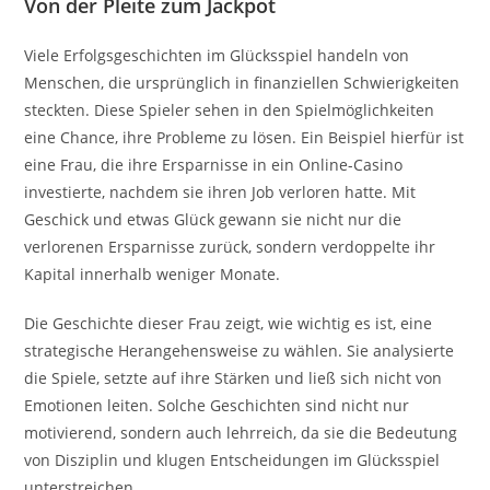
Von der Pleite zum Jackpot
Viele Erfolgsgeschichten im Glücksspiel handeln von
Menschen, die ursprünglich in finanziellen Schwierigkeiten
steckten. Diese Spieler sehen in den Spielmöglichkeiten
eine Chance, ihre Probleme zu lösen. Ein Beispiel hierfür ist
eine Frau, die ihre Ersparnisse in ein Online-Casino
investierte, nachdem sie ihren Job verloren hatte. Mit
Geschick und etwas Glück gewann sie nicht nur die
verlorenen Ersparnisse zurück, sondern verdoppelte ihr
Kapital innerhalb weniger Monate.
Die Geschichte dieser Frau zeigt, wie wichtig es ist, eine
strategische Herangehensweise zu wählen. Sie analysierte
die Spiele, setzte auf ihre Stärken und ließ sich nicht von
Emotionen leiten. Solche Geschichten sind nicht nur
motivierend, sondern auch lehrreich, da sie die Bedeutung
von Disziplin und klugen Entscheidungen im Glücksspiel
unterstreichen.