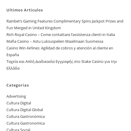
Ultimos Articulos
Rainbet’s Gaming Features Complimentary Spins Jackpot Prizes and
Fun Merged in United Kingdom
Rich Royal Casino – Come contattare l’assistenza clienti in Italia
Mafia Casino – Astu Luksuspelien Maailmaan Suomessa
Casino Win Airlines: Agilidad de cobros y atención al cliente en
España
Ταχεία και Απλή Διαδικασία Εγγραφής στο Stake Casino για την
Ελλάδα
Categorias
Advertising
Cultura Digital
Cultura Digital Global
Cultura Gastronómica
Cultura Gastronomica
Cultura Social