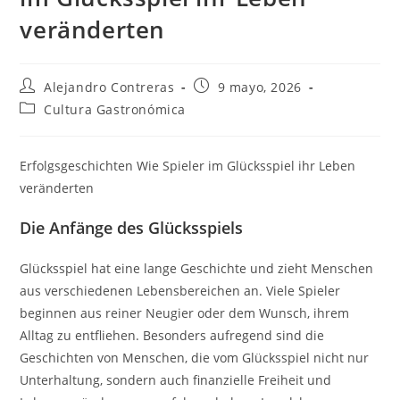
veränderten
Autor
Entrada
Alejandro Contreras
9 mayo, 2026
de
publicada:
Categoría
Cultura Gastronómica
la
de
entrada:
la
entrada:
Erfolgsgeschichten Wie Spieler im Glücksspiel ihr Leben
veränderten
Die Anfänge des Glücksspiels
Glücksspiel hat eine lange Geschichte und zieht Menschen
aus verschiedenen Lebensbereichen an. Viele Spieler
beginnen aus reiner Neugier oder dem Wunsch, ihrem
Alltag zu entfliehen. Besonders aufregend sind die
Geschichten von Menschen, die vom Glücksspiel nicht nur
Unterhaltung, sondern auch finanzielle Freiheit und