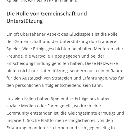
Spieler als wertvolle Lektion dienen.
Die Rolle von Gemeinschaft und
Unterstützung
Ein oft übersehener Aspekt des Glücksspiels ist die Rolle
der Gemeinschaft und der Unterstützung durch andere
Spieler. Viele Erfolgsgeschichten beinhalten Mentoren oder
Freunde, die wertvolle Tipps gegeben und bei der
Entscheidungsfindung geholfen haben. Diese Netzwerke
bieten nicht nur Unterstützung, sondern auch einen Raum
für den Austausch von Strategien und Erfahrungen, was für
den persönlichen Erfolg entscheidend sein kann.
In vielen Fällen haben Spieler ihre Erfolge auch über
soziale Medien oder Foren geteilt, wodurch eine
Community entstanden ist, die Gleichgesinnte ermutigt und
inspiriert. Solche Plattformen ermöglichen es, von den
Erfahrungen anderer zu lernen und sich gegenseitig in