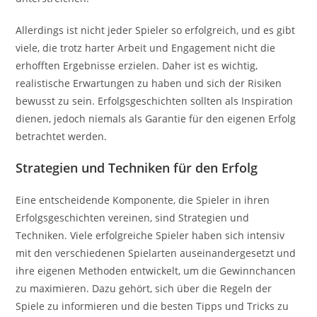
Allerdings ist nicht jeder Spieler so erfolgreich, und es gibt
viele, die trotz harter Arbeit und Engagement nicht die
erhofften Ergebnisse erzielen. Daher ist es wichtig,
realistische Erwartungen zu haben und sich der Risiken
bewusst zu sein. Erfolgsgeschichten sollten als Inspiration
dienen, jedoch niemals als Garantie für den eigenen Erfolg
betrachtet werden.
Strategien und Techniken für den Erfolg
Eine entscheidende Komponente, die Spieler in ihren
Erfolgsgeschichten vereinen, sind Strategien und
Techniken. Viele erfolgreiche Spieler haben sich intensiv
mit den verschiedenen Spielarten auseinandergesetzt und
ihre eigenen Methoden entwickelt, um die Gewinnchancen
zu maximieren. Dazu gehört, sich über die Regeln der
Spiele zu informieren und die besten Tipps und Tricks zu