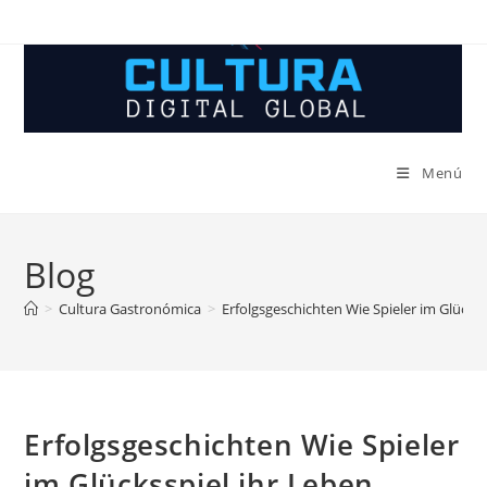
Ir
al
contenido
Menú
Blog
>
Cultura Gastronómica
>
Erfolgsgeschichten Wie Spieler im Glücks
Erfolgsgeschichten Wie Spieler
im Glücksspiel ihr Leben