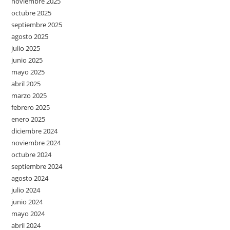
noviembre 2025
octubre 2025
septiembre 2025
agosto 2025
julio 2025
junio 2025
mayo 2025
abril 2025
marzo 2025
febrero 2025
enero 2025
diciembre 2024
noviembre 2024
octubre 2024
septiembre 2024
agosto 2024
julio 2024
junio 2024
mayo 2024
abril 2024