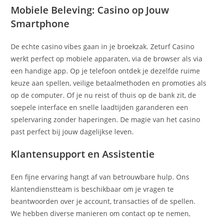
Mobiele Beleving: Casino op Jouw
Smartphone
De echte casino vibes gaan in je broekzak. Zeturf Casino
werkt perfect op mobiele apparaten, via de browser als via
een handige app. Op je telefoon ontdek je dezelfde ruime
keuze aan spellen, veilige betaalmethoden en promoties als
op de computer. Of je nu reist of thuis op de bank zit, de
soepele interface en snelle laadtijden garanderen een
spelervaring zonder haperingen. De magie van het casino
past perfect bij jouw dagelijkse leven.
Klantensupport en Assistentie
Een fijne ervaring hangt af van betrouwbare hulp. Ons
klantendienstteam is beschikbaar om je vragen te
beantwoorden over je account, transacties of de spellen.
We hebben diverse manieren om contact op te nemen,