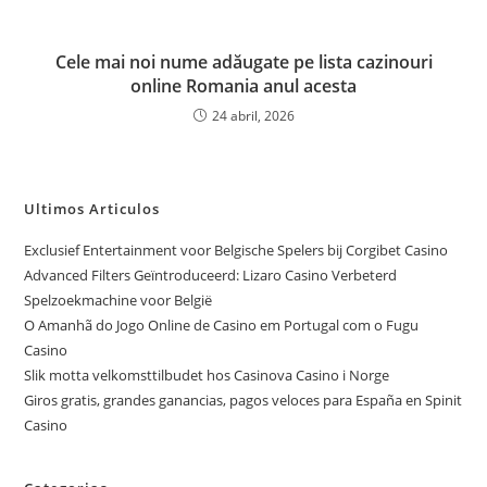
Cele mai noi nume adăugate pe lista cazinouri
online Romania anul acesta
24 abril, 2026
Ultimos Articulos
Exclusief Entertainment voor Belgische Spelers bij Corgibet Casino
Advanced Filters Geïntroduceerd: Lizaro Casino Verbeterd
Spelzoekmachine voor België
O Amanhã do Jogo Online de Casino em Portugal com o Fugu
Casino
Slik motta velkomsttilbudet hos Casinova Casino i Norge
Giros gratis, grandes ganancias, pagos veloces para España en Spinit
Casino