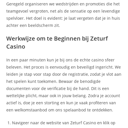
Geregeld organiseren we wedstrijden en promoties die het
teamgevoel vergroten, net als de sensatie op een levendige
spelvloer. Het doel is evident: je laat vergeten dat je in huis
achter een beeldscherm zit.
Werkwijze om te Beginnen bij Zeturf
Casino
In een paar minuten kun je bij ons de echte casino sfeer
beleven. Het proces is eenvoudig en beveiligd ingericht. We
leiden je stap voor stap door de registratie, zodat je vlot aan
het spelen kunt toekomen. Bewaar de benodigde
documenten voor de verificatie bij de hand. Dit is een
wettelijke plicht, maar ook in jouw belang. Zodra je account
actief is, doe je een storting en kun je vaak profiteren van
een welkomstaanbod om ons spelaanbod te ontdekken.
Navigeer naar de website van Zeturf Casino en klik op