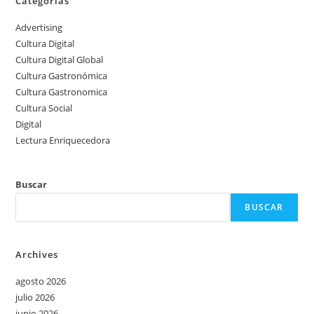
Categorias
Advertising
Cultura Digital
Cultura Digital Global
Cultura Gastronómica
Cultura Gastronomica
Cultura Social
Digital
Lectura Enriquecedora
Buscar
BUSCAR
Archives
agosto 2026
julio 2026
junio 2026