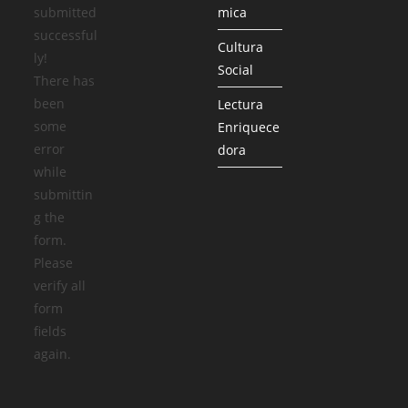
submitted
mica
successful
Cultura
ly!
Social
There has
been
Lectura
some
Enriquece
error
dora
while
submittin
g the
form.
Please
verify all
form
fields
again.