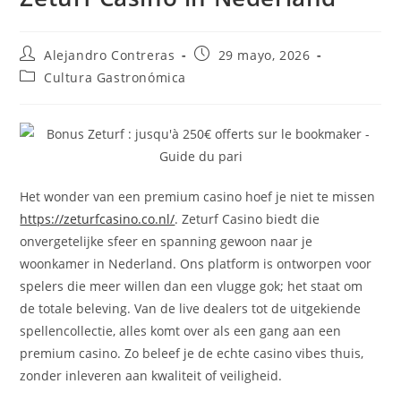
Autor
Entrada
Alejandro Contreras
29 mayo, 2026
de
publicada:
Categoría
Cultura Gastronómica
la
de
entrada:
la
entrada:
Het wonder van een premium casino hoef je niet te missen
https://zeturfcasino.co.nl/
. Zeturf Casino biedt die
onvergetelijke sfeer en spanning gewoon naar je
woonkamer in Nederland. Ons platform is ontworpen voor
spelers die meer willen dan een vlugge gok; het staat om
de totale beleving. Van de live dealers tot de uitgekiende
spellencollectie, alles komt over als een gang aan een
premium casino. Zo beleef je de echte casino vibes thuis,
zonder inleveren aan kwaliteit of veiligheid.