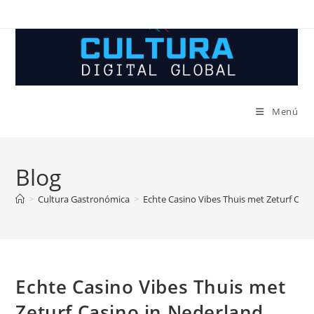
Ir
al
contenido
Menú
Blog
>
Cultura Gastronómica
>
Echte Casino Vibes Thuis met Zeturf Cas
Echte Casino Vibes Thuis met
Zeturf Casino in Nederland