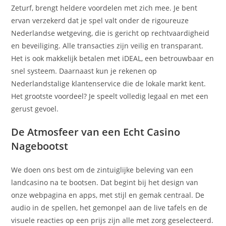
Zeturf, brengt heldere voordelen met zich mee. Je bent
ervan verzekerd dat je spel valt onder de rigoureuze
Nederlandse wetgeving, die is gericht op rechtvaardigheid
en beveiliging. Alle transacties zijn veilig en transparant.
Het is ook makkelijk betalen met iDEAL, een betrouwbaar en
snel systeem. Daarnaast kun je rekenen op
Nederlandstalige klantenservice die de lokale markt kent.
Het grootste voordeel? Je speelt volledig legaal en met een
gerust gevoel.
De Atmosfeer van een Echt Casino
Nagebootst
We doen ons best om de zintuiglijke beleving van een
landcasino na te bootsen. Dat begint bij het design van
onze webpagina en apps, met stijl en gemak centraal. De
audio in de spellen, het gemonpel aan de live tafels en de
visuele reacties op een prijs zijn alle met zorg geselecteerd.