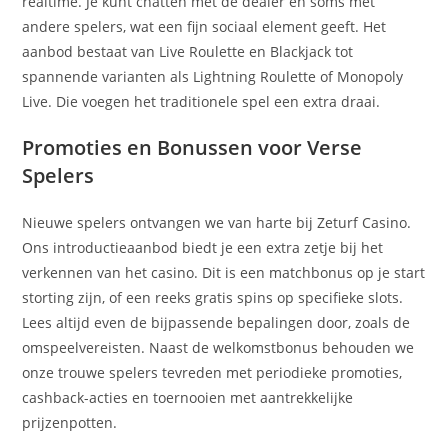
realtime. Je kunt chatten met de dealer en soms met
andere spelers, wat een fijn sociaal element geeft. Het
aanbod bestaat van Live Roulette en Blackjack tot
spannende varianten als Lightning Roulette of Monopoly
Live. Die voegen het traditionele spel een extra draai.
Promoties en Bonussen voor Verse
Spelers
Nieuwe spelers ontvangen we van harte bij Zeturf Casino.
Ons introductieaanbod biedt je een extra zetje bij het
verkennen van het casino. Dit is een matchbonus op je start
storting zijn, of een reeks gratis spins op specifieke slots.
Lees altijd even de bijpassende bepalingen door, zoals de
omspeelvereisten. Naast de welkomstbonus behouden we
onze trouwe spelers tevreden met periodieke promoties,
cashback-acties en toernooien met aantrekkelijke
prijzenpotten.