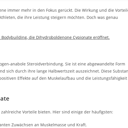
a:
ene immer mehr in den Fokus gerückt. Die Wirkung und die Vorteil
Athleten, die ihre Leistung steigern möchten. Doch was genau
 Bodybuilding, die Dihydroboldenone Cypionate eröffnet.
ogen-anabole Steroidverbindung. Sie ist eine abgewandelte Form
und sich durch ihre lange Halbwertszeit auszeichnet. Diese Substa
 positiven Effekte auf den Muskelaufbau und die Leistungsfähigkeit
nate
lreiche Vorteile bieten. Hier sind einige der häufigsten:
ikanten Zuwächsen an Muskelmasse und Kraft.