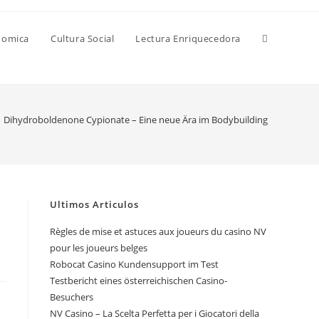
Alternar
nomica
Cultura Social
Lectura Enriquecedora
búsqueda
Dihydroboldenone Cypionate – Eine neue Ära im Bodybuilding
de
la
Ultimos Articulos
m
Règles de mise et astuces aux joueurs du casino NV
pour les joueurs belges
web
Robocat Casino Kundensupport im Test
Testbericht eines österreichischen Casino-
Besuchers
NV Casino – La Scelta Perfetta per i Giocatori della