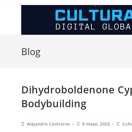
Ir
al
contenido
Blog
Dihydroboldenone Cyp
Bodybuilding
Autor
Entrada
Catego
Alejandro Contreras
9 mayo, 2026
Cult
de
publicada:
de