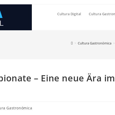
Cultura Digital
Cultura Gastro
>
Cultura Gastronómica
>
ionate – Eine neue Ära i
ría
ura Gastronómica