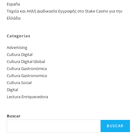
España
Ταχεία και Απλή Διαδικασία Εγγραφής στο Stake Casino για την
Ελλάδα
Categorias
Advertising
Cultura Digital
Cultura Digital Global
Cultura Gastronómica
Cultura Gastronomica
Cultura Social
Digital
Lectura Enriquecedora
Buscar
BUSCAR