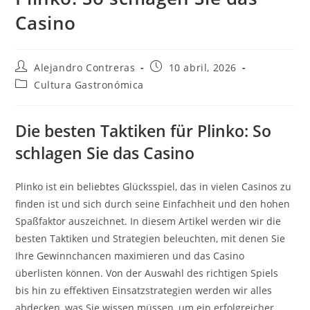
Casino
Autor
Entrada
Alejandro Contreras
10 abril, 2026
de
publicada:
Categoría
Cultura Gastronómica
la
de
entrada:
la
entrada:
Die besten Taktiken für Plinko: So
schlagen Sie das Casino
Plinko ist ein beliebtes Glücksspiel, das in vielen Casinos zu
finden ist und sich durch seine Einfachheit und den hohen
Spaßfaktor auszeichnet. In diesem Artikel werden wir die
besten Taktiken und Strategien beleuchten, mit denen Sie
Ihre Gewinnchancen maximieren und das Casino
überlisten können. Von der Auswahl des richtigen Spiels
bis hin zu effektiven Einsatzstrategien werden wir alles
abdecken, was Sie wissen müssen, um ein erfolgreicher