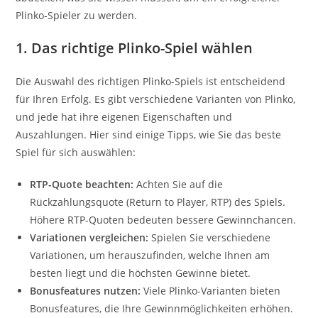
Plinko-Spieler zu werden.
1. Das richtige Plinko-Spiel wählen
Die Auswahl des richtigen Plinko-Spiels ist entscheidend
für Ihren Erfolg. Es gibt verschiedene Varianten von Plinko,
und jede hat ihre eigenen Eigenschaften und
Auszahlungen. Hier sind einige Tipps, wie Sie das beste
Spiel für sich auswählen:
RTP-Quote beachten:
Achten Sie auf die
Rückzahlungsquote (Return to Player, RTP) des Spiels.
Höhere RTP-Quoten bedeuten bessere Gewinnchancen.
Variationen vergleichen:
Spielen Sie verschiedene
Variationen, um herauszufinden, welche Ihnen am
besten liegt und die höchsten Gewinne bietet.
Bonusfeatures nutzen:
Viele Plinko-Varianten bieten
Bonusfeatures, die Ihre Gewinnmöglichkeiten erhöhen.