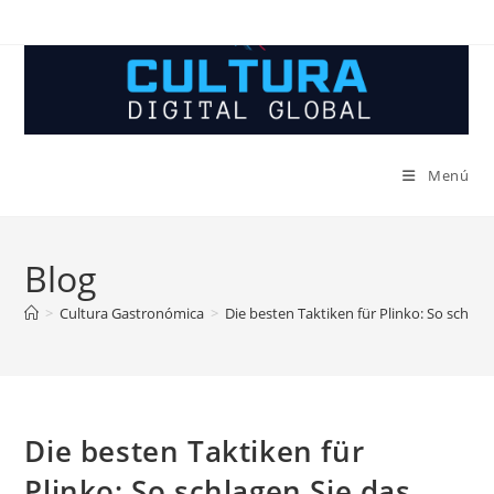
Ir
al
contenido
Menú
Blog
>
Cultura Gastronómica
>
Die besten Taktiken für Plinko: So schlag
Die besten Taktiken für
Plinko: So schlagen Sie das