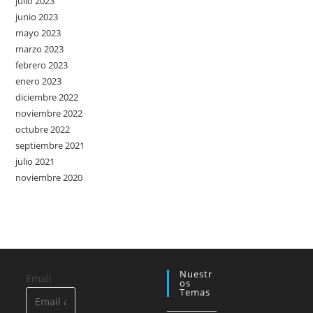
julio 2023
junio 2023
mayo 2023
marzo 2023
febrero 2023
enero 2023
diciembre 2022
noviembre 2022
octubre 2022
septiembre 2021
julio 2021
noviembre 2020
Nuestr
Email
Os
Temas