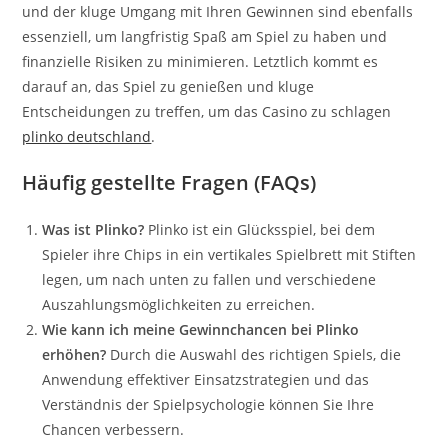
und der kluge Umgang mit Ihren Gewinnen sind ebenfalls
essenziell, um langfristig Spaß am Spiel zu haben und
finanzielle Risiken zu minimieren. Letztlich kommt es
darauf an, das Spiel zu genießen und kluge
Entscheidungen zu treffen, um das Casino zu schlagen
plinko deutschland
.
Häufig gestellte Fragen (FAQs)
Was ist Plinko?
Plinko ist ein Glücksspiel, bei dem
Spieler ihre Chips in ein vertikales Spielbrett mit Stiften
legen, um nach unten zu fallen und verschiedene
Auszahlungsmöglichkeiten zu erreichen.
Wie kann ich meine Gewinnchancen bei Plinko
erhöhen?
Durch die Auswahl des richtigen Spiels, die
Anwendung effektiver Einsatzstrategien und das
Verständnis der Spielpsychologie können Sie Ihre
Chancen verbessern.