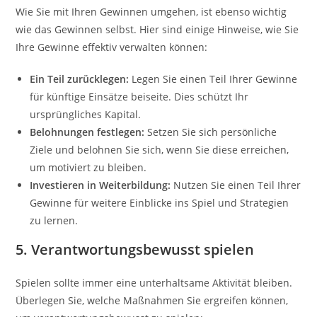
Wie Sie mit Ihren Gewinnen umgehen, ist ebenso wichtig
wie das Gewinnen selbst. Hier sind einige Hinweise, wie Sie
Ihre Gewinne effektiv verwalten können:
Ein Teil zurücklegen:
Legen Sie einen Teil Ihrer Gewinne
für künftige Einsätze beiseite. Dies schützt Ihr
ursprüngliches Kapital.
Belohnungen festlegen:
Setzen Sie sich persönliche
Ziele und belohnen Sie sich, wenn Sie diese erreichen,
um motiviert zu bleiben.
Investieren in Weiterbildung:
Nutzen Sie einen Teil Ihrer
Gewinne für weitere Einblicke ins Spiel und Strategien
zu lernen.
5. Verantwortungsbewusst spielen
Spielen sollte immer eine unterhaltsame Aktivität bleiben.
Überlegen Sie, welche Maßnahmen Sie ergreifen können,