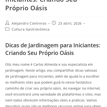
Próprio Oásis
Autor
Entrada
Alejandro Contreras
23 abril, 2026
de
publicada:
Categoría
Cultura Gastronómica
la
de
entrada:
la
entrada:
Dicas de Jardinagem para Iniciantes:
Criando Seu Próprio Oásis
Olá, meu nome é Carlos Almeida e sou especialista em
jardinagem. Neste artigo, vou compartilhar dicas valiosas
de jardinagem para iniciantes, além de ajudá-lo a escolher
os melhores sites que podem guiá-lo nesse fantástico
caminho de criar seu próprio oásis. Ao navegar na internet,
você encontrará uma variedade de plataformas e sites, mas
nem todos oferecem informações úteis e práticas. Vamos
descobrir quais são os melhores recursos online para obter