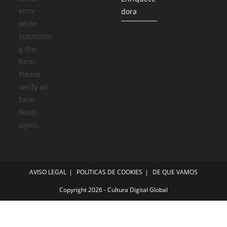
error
dora
while
submittin
g the
form.
Please
verify all
form
fields
again.
AVISO LEGAL
POLITICAS DE COOKIES
DE QUE VAMOS
Copyright 2026 - Cultura Digital Global