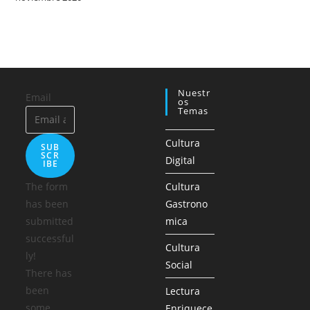
Nuestr
Email
Os
Temas
Cultura
SUB
SCR
Digital
IBE
The form
Cultura
has been
Gastrono
submitted
mica
successful
Cultura
ly!
Social
There has
been
Lectura
some
Enriquece