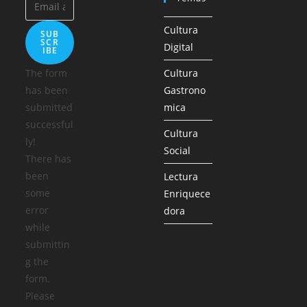
Cultura
SUB
SCR
Digital
IBE
The form
Cultura
has been
Gastrono
submitted
mica
successful
Cultura
ly!
Social
There has
been
Lectura
some
Enriquece
error
dora
while
submittin
g the
form.
Please