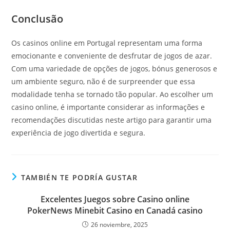
Conclusão
Os casinos online em Portugal representam uma forma
emocionante e conveniente de desfrutar de jogos de azar.
Com uma variedade de opções de jogos, bónus generosos e
um ambiente seguro, não é de surpreender que essa
modalidade tenha se tornado tão popular. Ao escolher um
casino online, é importante considerar as informações e
recomendações discutidas neste artigo para garantir uma
experiência de jogo divertida e segura.
TAMBIÉN TE PODRÍA GUSTAR
Excelentes Juegos sobre Casino online
PokerNews Minebit Casino en Canadá casino
26 noviembre, 2025