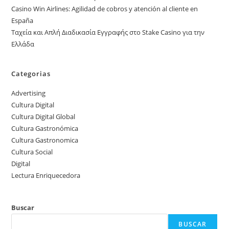
Casino Win Airlines: Agilidad de cobros y atención al cliente en
España
Ταχεία και Απλή Διαδικασία Εγγραφής στο Stake Casino για την
Ελλάδα
Categorias
Advertising
Cultura Digital
Cultura Digital Global
Cultura Gastronómica
Cultura Gastronomica
Cultura Social
Digital
Lectura Enriquecedora
Buscar
BUSCAR