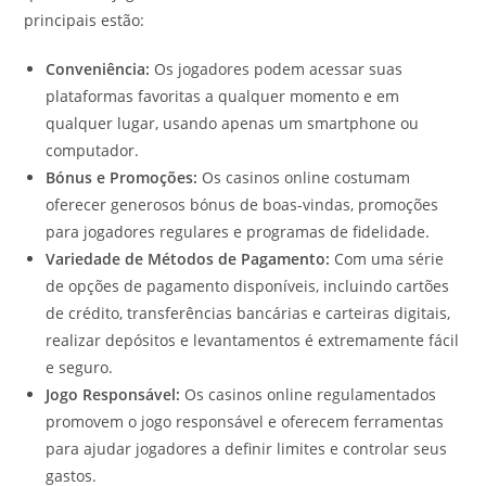
principais estão:
Conveniência:
Os jogadores podem acessar suas
plataformas favoritas a qualquer momento e em
qualquer lugar, usando apenas um smartphone ou
computador.
Bónus e Promoções:
Os casinos online costumam
oferecer generosos bónus de boas-vindas, promoções
para jogadores regulares e programas de fidelidade.
Variedade de Métodos de Pagamento:
Com uma série
de opções de pagamento disponíveis, incluindo cartões
de crédito, transferências bancárias e carteiras digitais,
realizar depósitos e levantamentos é extremamente fácil
e seguro.
Jogo Responsável:
Os casinos online regulamentados
promovem o jogo responsável e oferecem ferramentas
para ajudar jogadores a definir limites e controlar seus
gastos.