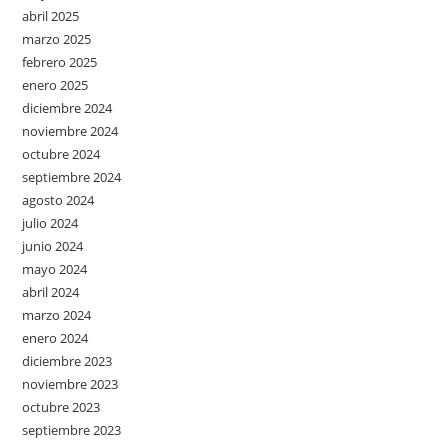
abril 2025
marzo 2025
febrero 2025
enero 2025
diciembre 2024
noviembre 2024
octubre 2024
septiembre 2024
agosto 2024
julio 2024
junio 2024
mayo 2024
abril 2024
marzo 2024
enero 2024
diciembre 2023
noviembre 2023
octubre 2023
septiembre 2023