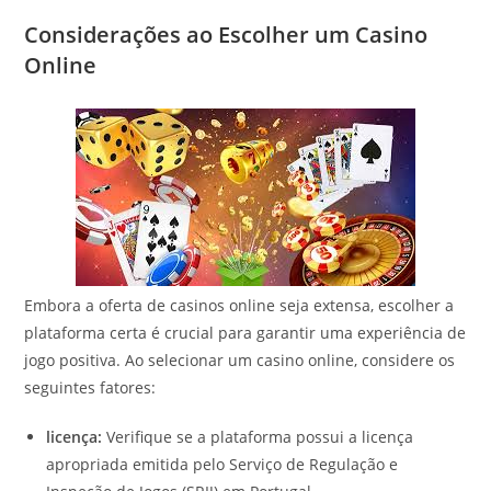
Considerações ao Escolher um Casino
Online
Embora a oferta de casinos online seja extensa, escolher a
plataforma certa é crucial para garantir uma experiência de
jogo positiva. Ao selecionar um casino online, considere os
seguintes fatores:
licença:
Verifique se a plataforma possui a licença
apropriada emitida pelo Serviço de Regulação e