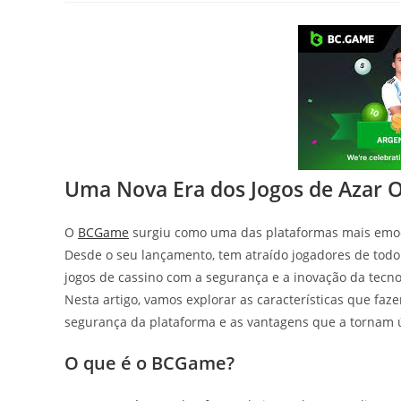
la
entrada:
Uma Nova Era dos Jogos de Azar 
O
BCGame
surgiu como uma das plataformas mais emoci
Desde o seu lançamento, tem atraído jogadores de to
jogos de cassino com a segurança e a inovação da tecno
Nesta artigo, vamos explorar as características que fa
segurança da plataforma e as vantagens que a tornam 
O que é o BCGame?