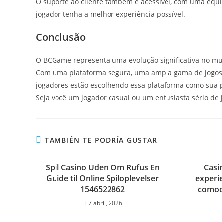
O suporte ao cliente também é acessível, com uma equi
jogador tenha a melhor experiência possível.
Conclusão
O BCGame representa uma evolução significativa no mun
Com uma plataforma segura, uma ampla gama de jogos e
jogadores estão escolhendo essa plataforma como sua p
Seja você um jogador casual ou um entusiasta sério de 
TAMBIÉN TE PODRÍA GUSTAR
Spil Casino Uden Om Rufus En
Casi
Guide til Online Spiloplevelser
experie
1546522862
comod
7 abril, 2026