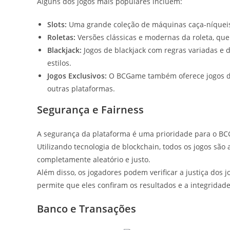
Alguns dos jogos mais populares incluem:
Slots:
Uma grande coleção de máquinas caça-níqueis
Roletas:
Versões clássicas e modernas da roleta, que
Blackjack:
Jogos de blackjack com regras variadas e d
estilos.
Jogos Exclusivos:
O BCGame também oferece jogos d
outras plataformas.
Segurança e Fairness
A segurança da plataforma é uma prioridade para o B
Utilizando tecnologia de blockchain, todos os jogos são 
completamente aleatório e justo.
Além disso, os jogadores podem verificar a justiça dos 
permite que eles confiram os resultados e a integridade
Banco e Transações