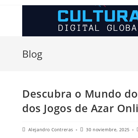
Ir
al
contenido
Blog
Descubra o Mundo d
dos Jogos de Azar Onl
Autor
Entrada
Alejandro Contreras
30 noviembre, 2025
de
publicada: