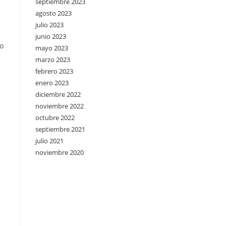
septiembre 2023
agosto 2023
julio 2023
junio 2023
ão
mayo 2023
marzo 2023
febrero 2023
enero 2023
diciembre 2022
noviembre 2022
octubre 2022
septiembre 2021
julio 2021
noviembre 2020