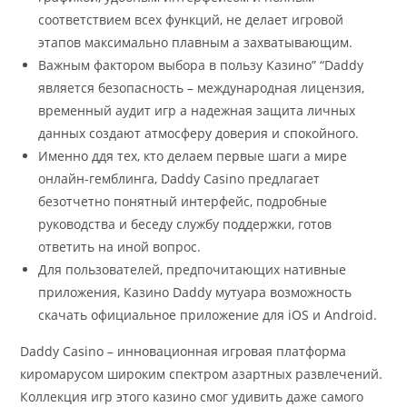
соответствием всех функций, не делает игровой
этапов максимально плавным а захватывающим.
Важным фактором выбора в пользу Казино” “Daddy
является безопасность – международная лицензия,
временный аудит игр а надежная защита личных
данных создают атмосферу доверия и спокойного.
Именно ддя тех, кто делаем первые шаги а мире
онлайн-гемблинга, Daddy Casino предлагает
безотчетно понятный интерфейс, подробные
руководства и беседу службу поддержки, готов
ответить на иной вопрос.
Для пользователей, предпочитающих нативные
приложения, Казино Daddy мутуара возможность
скачать официальное приложение для iOS и Android.
Daddy Casino – инновационная игровая платформа
киромарусом широким спектром азартных развлечений.
Коллекция игр этого казино смог удивить даже самого