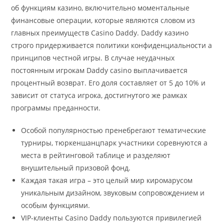
об функциям казино, включительно моментальные
финансовые операции, которые являются словом из
главных преимуществ Casino Daddy. Daddy казино
строго придерживается политики конфиденциальности а
принципов честной игры. В случае неудачных
постоянным игрокам Daddy casino выплачивается
процентный возврат. Его доля составляет от 5 до 10% и
зависит от статуса игрока, достигнутого же рамках
программы преданности.
Особой популярностью пренебрегают тематические
турниры, тюркеншанцпарк участники соревнуются а
места в рейтинговой таблице и разделяют
внушительный призовой фонд.
Каждая такая игра – это целый мир киромарусом
уникальным дизайном, звуковым сопровождением и
особым функциями.
VIP-клиенты Casino Daddy пользуются привилегией