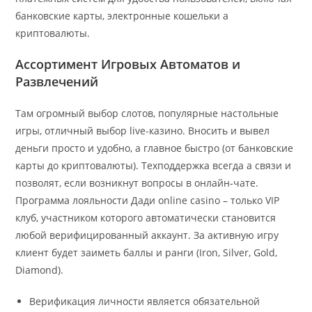
банковские карты, электронные кошельки а
криптовалюты.
Ассортимент Игровых Автоматов и
Развлечений
Там огромный выбор слотов, популярные настольные
игры, отличный выбор live-казино. Вносить и вывел
деньги просто и удобно, а главное быстро (от банковские
карты до криптовалюты). Техподдержка всегда а связи и
позволят, если возникнут вопросы в онлайн-чате.
Программа лояльности Дади online casino – только VIP
клуб, участником которого автоматически становится
любой верифицированный аккаунт. За активную игру
клиент будет заиметь баллы и ранги (Iron, Silver, Gold,
Diamond).
Верификация личности является обязательной