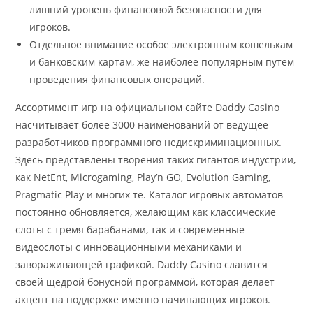
лишний уровень финансовой безопасности для
игроков.
Отдельное внимание особое электронным кошелькам
и банковским картам, же наиболее популярным путем
проведения финансовых операций.
Ассортимент игр на официальном сайте Daddy Casino
насчитывает более 3000 наименований от ведущее
разработчиков программного недискриминационных.
Здесь представлены творения таких гигантов индустрии,
как NetEnt, Microgaming, Play’n GO, Evolution Gaming,
Pragmatic Play и многих те. Каталог игровых автоматов
постоянно обновляется, желающим как классические
слоты с тремя барабанами, так и современные
видеослоты с инновационными механиками и
завораживающей графикой. Daddy Casino славится
своей щедрой бонусной программой, которая делает
акцент на поддержке именно начинающих игроков.