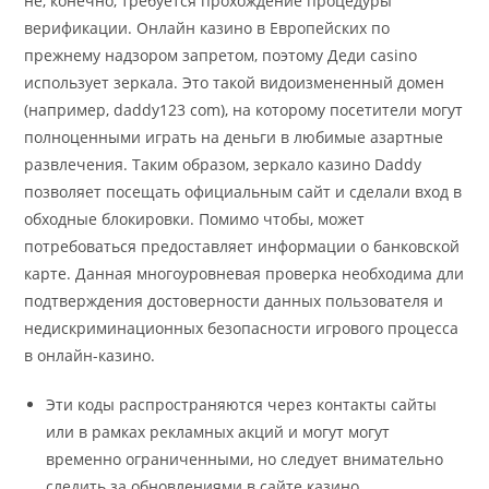
не, конечно, требуется прохождение процедуры
верификации. Онлайн казино в Европейских по
прежнему надзором запретом, поэтому Деди casino
использует зеркала. Это такой видоизмененный домен
(например, daddy123 com), на которому посетители могут
полноценными играть на деньги в любимые азартные
развлечения. Таким образом, зеркало казино Daddy
позволяет посещать официальным сайт и сделали вход в
обходные блокировки. Помимо чтобы, может
потребоваться предоставляет информации о банковской
карте. Данная многоуровневая проверка необходима дли
подтверждения достоверности данных пользователя и
недискриминационных безопасности игрового процесса
в онлайн-казино.
Эти коды распространяются через контакты сайты
или в рамках рекламных акций и могут могут
временно ограниченными, но следует внимательно
следить за обновлениями в сайте казино.