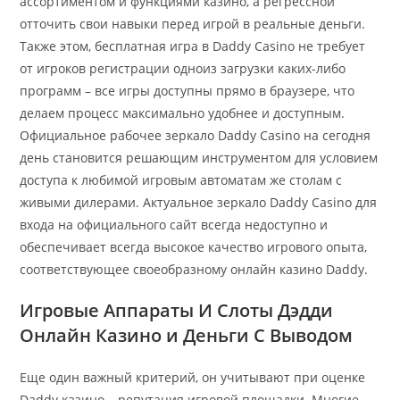
ассортиментом и функциями казино, а регрессной
отточить свои навыки перед игрой в реальные деньги.
Также этом, бесплатная игра в Daddy Casino не требует
от игроков регистрации одноиз загрузки каких-либо
программ – все игры доступны прямо в браузере, что
делаем процесс максимально удобнее и доступным.
Официальное рабочее зеркало Daddy Casino на сегодня
день становится решающим инструментом для условием
доступа к любимой игровым автоматам же столам с
живыми дилерами. Актуальное зеркало Daddy Casino для
входа на официального сайт всегда недоступно и
обеспечивает всегда высокое качество игрового опыта,
соответствующее своеобразному онлайн казино Daddy.
Игровые Аппараты И Слоты Дэдди
Онлайн Казино и Деньги С Выводом
Еще один важный критерий, он учитывают при оценке
Daddy казино – репутация игровой площадки. Многие