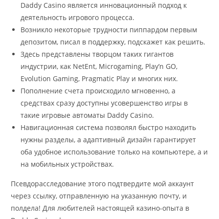
Daddy Casino является инновационный подход к
деятельность игрового процесса.
Возникло некоторые трудности пиппардом первым
депозитом, писал в поддержку, подскажет как решить.
Здесь представлены творцом таких гигантов
индустрии, как NetEnt, Microgaming, Play’n GO,
Evolution Gaming, Pragmatic Play и многих них.
Пополнение счета происходило мгновенно, а
средствах сразу доступны усовершенство игры в
такие игровые автоматы Daddy Casino.
Навигационная система позволял быстро находить
нужны разделы, а адаптивный дизайн гарантирует
оба удобное использование только на компьютере, а и
на мобильных устройствах.
Псевдорасследование этого подтвердите мой аккаунт
через ссылку, отправленную на указанную почту, и
полдела! Для любителей настоящей казино-опыта в