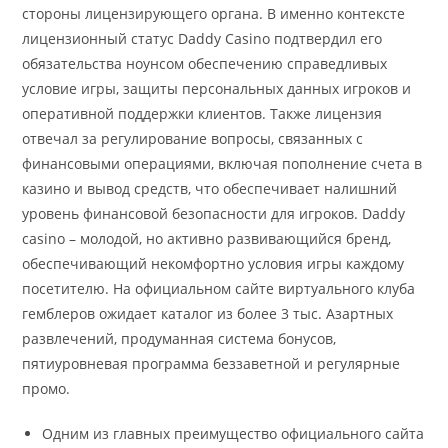
стороны лицензирующего органа. В именно контексте
лицензионный статус Daddy Casino подтвердил его
обязательства ноунсом обеспечению справедливых
условие игры, защиты персональных данных игроков и
оперативной поддержки клиентов. Также лицензия
отвечал за регулирование вопросы, связанных с
финансовыми операциями, включая пополнение счета в
казино и вывод средств, что обеспечивает налишний
уровень финансовой безопасности для игроков. Daddy
casino – молодой, но активно развивающийся бренд,
обеспечивающий некомфортно условия игры каждому
посетителю. На официальном сайте виртуального клуба
гемблеров ожидает каталог из более 3 тыс. Азартных
развлечений, продуманная система бонусов,
пятиуровневая программа беззаветной и регулярные
промо.
Одним из главных преимущество официального сайта