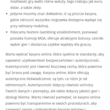
możliwość gry watts różne waluty, tego rodzaju jak euro,
dolar, a także złoty.
Jedynie musimy znać dokładnie, iż są jeszcze kasyna,
gdzie odrzucić wszystka rozgrywka dostępna wydaje się
przy odmiany mobilnej.
Polecamy Nomini Gambling establishment, ponieważ
posiada licencję MGA, oferuje atrakcyjne bonusy, szeroki
wybór gier i dostarcza szybkie wypłaty dla graczy.
Warto wybrać kasyno online, które spełnia te standardy, aby
zapewnić użytkownikom bezpieczeństwo i autentyczność.
Autentyczność jest również kluczową cechą, która powinna
być brana pod uwagę. Kasyna online, które oferują
autentyczne doświadczenie, są tym, co różni je od
odmiennych. Autentyczność dotyczy również ochrony
Twoich danych i pieniędzy, ale także dotyczy jakości gier i
obsługi klienta. Warto również pamiętać, że kasyno online
powinno być transparentne w swoich procedurach, aby
zapewnić swoim użytkownikom bezpieczeństwo i