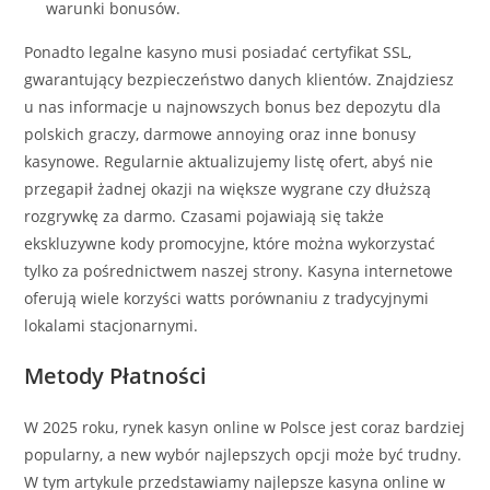
warunki bonusów.
Ponadto legalne kasyno musi posiadać certyfikat SSL,
gwarantujący bezpieczeństwo danych klientów. Znajdziesz
u nas informacje u najnowszych bonus bez depozytu dla
polskich graczy, darmowe annoying oraz inne bonusy
kasynowe. Regularnie aktualizujemy listę ofert, abyś nie
przegapił żadnej okazji na większe wygrane czy dłuższą
rozgrywkę za darmo. Czasami pojawiają się także
ekskluzywne kody promocyjne, które można wykorzystać
tylko za pośrednictwem naszej strony. Kasyna internetowe
oferują wiele korzyści watts porównaniu z tradycyjnymi
lokalami stacjonarnymi.
Metody Płatności
W 2025 roku, rynek kasyn online w Polsce jest coraz bardziej
popularny, a new wybór najlepszych opcji może być trudny.
W tym artykule przedstawiamy najlepsze kasyna online w