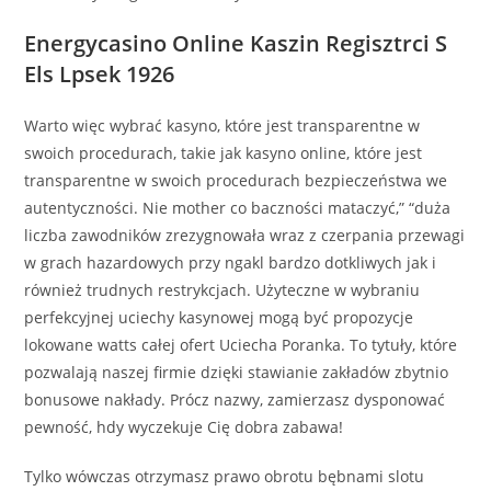
Energycasino Online Kaszin Regisztrci S
Els Lpsek 1926
Warto więc wybrać kasyno, które jest transparentne w
swoich procedurach, takie jak kasyno online, które jest
transparentne w swoich procedurach bezpieczeństwa we
autentyczności. Nie mother co baczności mataczyć,” “duża
liczba zawodników zrezygnowała wraz z czerpania przewagi
w grach hazardowych przy ngakl bardzo dotkliwych jak i
również trudnych restrykcjach. Użyteczne w wybraniu
perfekcyjnej uciechy kasynowej mogą być propozycje
lokowane watts całej ofert Uciecha Poranka. To tytuły, które
pozwalają naszej firmie dzięki stawianie zakładów zbytnio
bonusowe nakłady. Prócz nazwy, zamierzasz dysponować
pewność, hdy wyczekuje Cię dobra zabawa!
Tylko wówczas otrzymasz prawo obrotu bębnami slotu