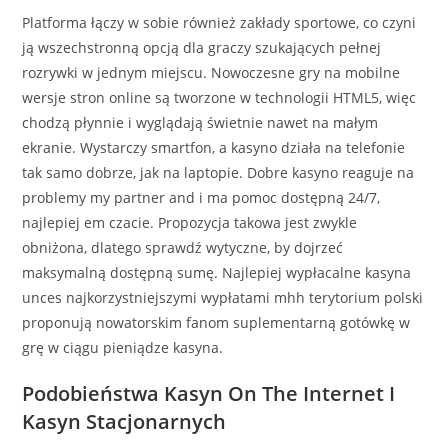
Platforma łączy w sobie również zakłady sportowe, co czyni
ją wszechstronną opcją dla graczy szukających pełnej
rozrywki w jednym miejscu. Nowoczesne gry na mobilne
wersje stron online są tworzone w technologii HTML5, więc
chodzą płynnie i wyglądają świetnie nawet na małym
ekranie. Wystarczy smartfon, a kasyno działa na telefonie
tak samo dobrze, jak na laptopie. Dobre kasyno reaguje na
problemy my partner and i ma pomoc dostępną 24/7,
najlepiej em czacie. Propozycja takowa jest zwykle
obniżona, dlatego sprawdź wytyczne, by dojrzeć
maksymalną dostępną sumę. Najlepiej wypłacalne kasyna
unces najkorzystniejszymi wypłatami mhh terytorium polski
proponują nowatorskim fanom suplementarną gotówkę w
grę w ciągu pieniądze kasyna.
Podobieństwa Kasyn On The Internet I
Kasyn Stacjonarnych