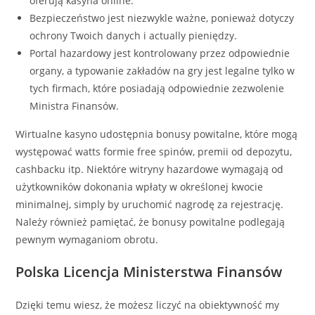
oferują kasyna online.
Bezpieczeństwo jest niezwykle ważne, ponieważ dotyczy
ochrony Twoich danych i actually pieniędzy.
Portal hazardowy jest kontrolowany przez odpowiednie
organy, a typowanie zakładów na gry jest legalne tylko w
tych firmach, które posiadają odpowiednie zezwolenie
Ministra Finansów.
Wirtualne kasyno udostępnia bonusy powitalne, które mogą
występować watts formie free spinów, premii od depozytu,
cashbacku itp. Niektóre witryny hazardowe wymagają od
użytkowników dokonania wpłaty w określonej kwocie
minimalnej, simply by uruchomić nagrodę za rejestrację.
Należy również pamiętać, że bonusy powitalne podlegają
pewnym wymaganiom obrotu.
Polska Licencja Ministerstwa Finansów
Dzięki temu wiesz, że możesz liczyć na obiektywność my