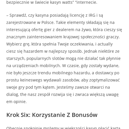
bezpiecznie w świecie kasyn watts” “internecie.
– Sprawdź, czy kasyna posiadają licencję z IRG i są
zarejestrowane w Polsce. Takie elementy składają się na
interesującą ofertę gier z dealerem na żywo, która cieszy się
znacznym zainteresowaniem krajowej społeczności graczy.
Wybierz grę, która spełnia Twoje oczekiwania, i actually
ciesz się hazardem w najlepszy sposób. Jednak niektóre ze
starszych, popularnych slotów mogą nie działać tak płynnie
na urządzeniach mobilnych. W czasie, gdy zostały wydane,
nie było jeszcze trendu mobilnego hazardu, a dostawcy po
prostu keineswegs wydawali zasobów, aby zoptymalizować
swoje gry pod tym kątem. Jesteśmy zawsze otwarci na
dialog, the nasz zespół rozwija się i zwraca większą uwagę
em opinie.
Krok Six: Korzystanie Z Bonusów
Obecnie spokojnie możemy w większości kasyn płacić kartą,