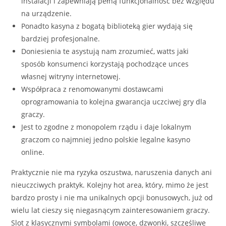
instalacji i zapewniają pełną funkcjonalność bez względu
na urządzenie.
Ponadto kasyna z bogatą biblioteką gier wydają się
bardziej profesjonalne.
Doniesienia te asystują nam zrozumieć, watts jaki
sposób konsumenci korzystają pochodzące unces
własnej witryny internetowej.
Współpraca z renomowanymi dostawcami
oprogramowania to kolejna gwarancja uczciwej gry dla
graczy.
Jest to zgodne z monopolem rządu i daje lokalnym
graczom co najmniej jedno polskie legalne kasyno
online.
Praktycznie nie ma ryzyka oszustwa, naruszenia danych ani
nieuczciwych praktyk. Kolejny hot area, który, mimo że jest
bardzo prosty i nie ma unikalnych opcji bonusowych, już od
wielu lat cieszy się niegasnącym zainteresowaniem graczy.
Slot z klasycznymi symbolami (owoce, dzwonki, szczęśliwe