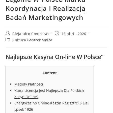
Koordynacja I Realizacją
Badań Marketingowych
Autor
Entrada
Alejandro Contreras
15 abril, 2026
de
publicada:
Categoría
Cultura Gastronómica
la
de
entrada:
la
entrada:
Najlepsze Kasyna On-line W Polsce”
Content
Metody Płatności
Która Licencja Jest Najlepsza Dla Polskich
Kasyn Online?
Energycasino Online Kaszin Regisztrci S Els
Lpsek 1926