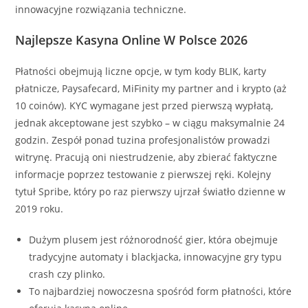
innowacyjne rozwiązania techniczne.
Najlepsze Kasyna Online W Polsce 2026
Płatności obejmują liczne opcje, w tym kody BLIK, karty
płatnicze, Paysafecard, MiFinity my partner and i krypto (aż
10 coinów). KYC wymagane jest przed pierwszą wypłatą,
jednak akceptowane jest szybko – w ciągu maksymalnie 24
godzin. Zespół ponad tuzina profesjonalistów prowadzi
witrynę. Pracują oni niestrudzenie, aby zbierać faktyczne
informacje poprzez testowanie z pierwszej ręki. Kolejny
tytuł Spribe, który po raz pierwszy ujrzał światło dzienne w
2019 roku.
Dużym plusem jest różnorodność gier, która obejmuje
tradycyjne automaty i blackjacka, innowacyjne gry typu
crash czy plinko.
To najbardziej nowoczesna spośród form płatności, które