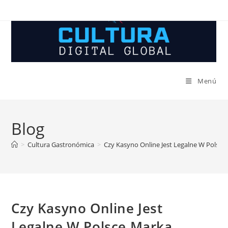
Ir
al
contenido
Menú
Blog
>
Cultura Gastronómica
>
Czy Kasyno Online Jest Legalne W Polsc
Czy Kasyno Online Jest
Legalne W Polsce Marka