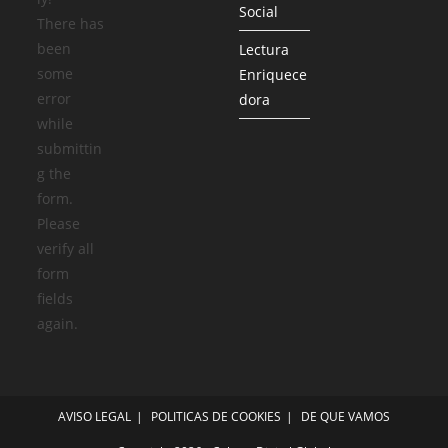
Social
There has
been
Lectura
some
Enriquece
error
dora
while
submittin
g the
form.
Please
verify all
form
fields
again.
AVISO LEGAL
POLITICAS DE COOKIES
DE QUE VAMOS