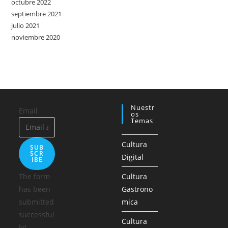
octubre 2022
septiembre 2021
julio 2021
noviembre 2020
Nuestr
Email
Os
Temas
Cultura
SUB
SCR
Digital
IBE
The form
Cultura
has been
Gastrono
submitted
mica
successful
Cultura
ly!