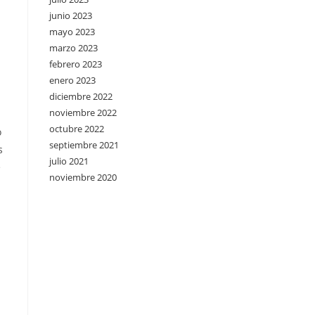
junio 2023
mayo 2023
marzo 2023
febrero 2023
enero 2023
diciembre 2022
noviembre 2022
octubre 2022
o
septiembre 2021
s
julio 2021
e
noviembre 2020