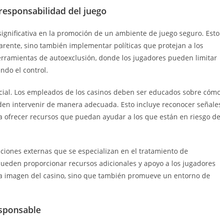
 responsabilidad del juego
ignificativa en la promoción de un ambiente de juego seguro. Esto
arente, sino también implementar políticas que protejan a los
rramientas de autoexclusión, donde los jugadores pueden limitar
ndo el control.
ucial. Los empleados de los casinos deben ser educados sobre cóm
en intervenir de manera adecuada. Esto incluye reconocer señale
a ofrecer recursos que puedan ayudar a los que están en riesgo d
ciones externas que se especializan en el tratamiento de
 pueden proporcionar recursos adicionales y apoyo a los jugadores
la imagen del casino, sino que también promueve un entorno de
esponsable