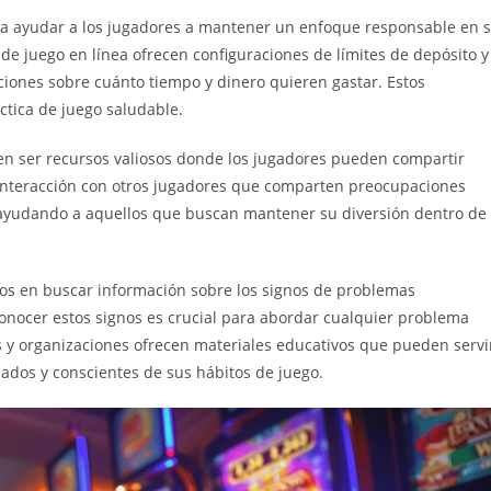
ra ayudar a los jugadores a mantener un enfoque responsable en 
de juego en línea ofrecen configuraciones de límites de depósito y
ciones sobre cuánto tiempo y dinero quieren gastar. Estos
tica de juego saludable.
en ser recursos valiosos donde los jugadores pueden compartir
a interacción con otros jugadores que comparten preocupaciones
 ayudando a aquellos que buscan mantener su diversión dentro de
os en buscar información sobre los signos de problemas
onocer estos signos es crucial para abordar cualquier problema
s y organizaciones ofrecen materiales educativos que pueden servi
ados y conscientes de sus hábitos de juego.