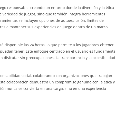
ego responsable, creando un entorno donde la diversión y la ética
a variedad de juegos, sino que también integra herramientas
rramientas se incluyen opciones de autoexclusión, límites de
ores a mantener sus experiencias de juego dentro de un marco
stá disponible las 24 horas, lo que permite a los jugadores obtener
e puedan tener. Este enfoque centrado en el usuario es fundamenta
disfrutar sin preocupaciones. La transparencia y la accesibilida
ponsabilidad social, colaborando con organizaciones que trabajan
Esta colaboración demuestra un compromiso genuino con la ética y
sión nunca se convierta en una carga, sino en una experiencia