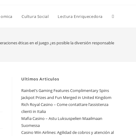
Alternar
nomica
Cultura Social
Lectura Enriquecedora
búsqueda
eraciones éticas en el juego ¿es posible la diversión responsable
de
Ultimos Articulos
la
Rainbet’s Gaming Features Complimentary Spins
Jackpot Prizes and Fun Merged in United Kingdom
Rich Royal Casino – Come contattare l’assistenza
web
clienti in Italia
Mafia Casino – Astu Luksuspelien Maailmaan
Suomessa
Casino Win Airlines: Agilidad de cobros y atención al