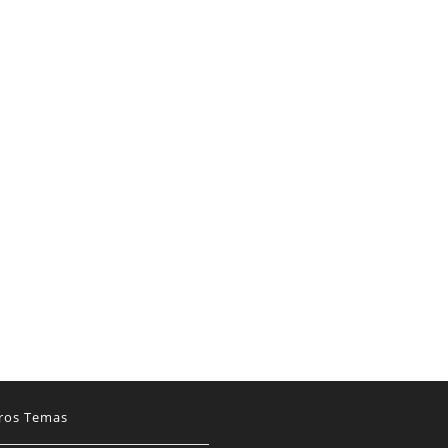
ros Temas