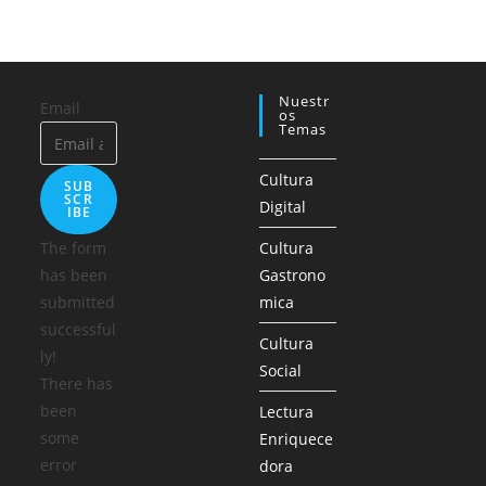
Nuestr
Email
Os
Temas
Cultura
SUB
SCR
Digital
IBE
The form
Cultura
has been
Gastrono
submitted
mica
successful
Cultura
ly!
Social
There has
been
Lectura
some
Enriquece
error
dora