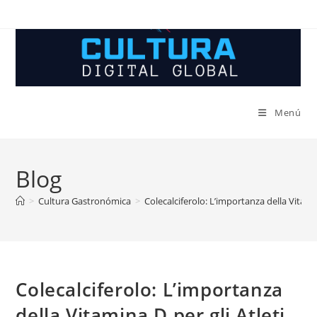
Ir
al
contenido
Menú
Blog
>
Cultura Gastronómica
>
Colecalciferolo: L’importanza della Vitamin
Colecalciferolo: L’importanza
della Vitamina D per gli Atleti