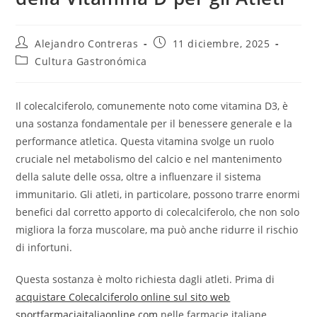
Autor
Entrada
Alejandro Contreras
11 diciembre, 2025
de
publicada:
Categoría
Cultura Gastronómica
la
de
entrada:
la
entrada:
Il colecalciferolo, comunemente noto come vitamina D3, è
una sostanza fondamentale per il benessere generale e la
performance atletica. Questa vitamina svolge un ruolo
cruciale nel metabolismo del calcio e nel mantenimento
della salute delle ossa, oltre a influenzare il sistema
immunitario. Gli atleti, in particolare, possono trarre enormi
benefici dal corretto apporto di colecalciferolo, che non solo
migliora la forza muscolare, ma può anche ridurre il rischio
di infortuni.
Questa sostanza è molto richiesta dagli atleti. Prima di
acquistare Colecalciferolo online sul sito web
sportfarmaciaitaliaonline.com
nelle farmacie italiane,