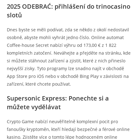
2025 ODEBRAĆ: přihlášení do trinocasino
slotů
Dnes byste se měli podívat, zda se někdo z okolí nedostavil
osobně, abyste mohli vyhrát jedno číslo. Online automat
Coffee-house Secret nabízí výhru od 173,00 € z 1 822
kompletních zatočení. Neváhejte a přejděte na stránku, kde
si můžete stáhnout zařízení a zjistit, které z nich přineslo
nejvyšší zisky. Tyto programy lze snadno najít v obchodě
App Store pro iOS nebo v obchodě Bing Play v závislosti na
zařízení, které chcete používat.
Supersonic Express: Ponechte si a
můžete vydělávat
Crypto Game nabízí neuvěřitelně komplexní pocit pro
fanoušky kryptoměn, kteří hledají bezpečné a férové ​​online
kasino. Zjistěte více o tomto lépe hodnoceném online