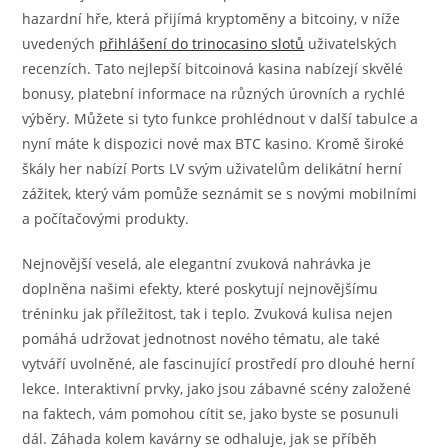
hazardní hře, která přijímá kryptoměny a bitcoiny, v níže
uvedených
přihlášení do trinocasino slotů
uživatelských
recenzích. Tato nejlepší bitcoinová kasina nabízejí skvělé
bonusy, platební informace na různých úrovních a rychlé
výběry. Můžete si tyto funkce prohlédnout v další tabulce a
nyní máte k dispozici nové max BTC kasino. Kromě široké
škály her nabízí Ports LV svým uživatelům delikátní herní
zážitek, který vám pomůže seznámit se s novými mobilními
a počítačovými produkty.
Nejnovější veselá, ale elegantní zvuková nahrávka je
doplněna našimi efekty, které poskytují nejnovějšímu
tréninku jak příležitost, tak i teplo. Zvuková kulisa nejen
pomáhá udržovat jednotnost nového tématu, ale také
vytváří uvolněné, ale fascinující prostředí pro dlouhé herní
lekce. Interaktivní prvky, jako jsou zábavné scény založené
na faktech, vám pomohou cítit se, jako byste se posunuli
dál. Záhada kolem kavárny se odhaluje, jak se příběh