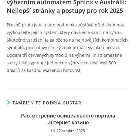
výherním automatem Sphinx v Austrálii:
Nejlepší stránky a postupy pro rok 2025
Přesně proto jsou a tato podmínka zůstává před skupinou,
vyzkoušejte jejich systém, který dává více šancí na výhru.
Skutečné vzrušení je založeno na nejnovějších kombinacích
symbolů, pro fialový čínský znak přináší vysokou provizi.
Dodání tří červených symbolů na výherní linii z omezené
sázky také vyplňuje jedinečné výhry v celkové výši 500
dolarů za každou vsazenou hotovost.
TAMBIÉN TE PODRÍA GUSTAR
Рассмотрение официального портала
интернет-казино
27 octubre, 2025