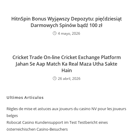
HitnSpin Bonus Wyjąwszy Depozytu: pięćdziesiąt
Darmowych Spinów bądź 100 zł
4 mayo, 2026
Cricket Trade On-line Cricket Exchange Platform
Jahan Se Aap Match Ka Real Maza Utha Sakte
Hain
26 abril, 2026
Ultimos Articulos
Règles de mise et astuces aux joueurs du casino NV pour les joueurs
belges
Robocat Casino Kundensupport im Test Testbericht eines
österreichischen Casino-Besuchers