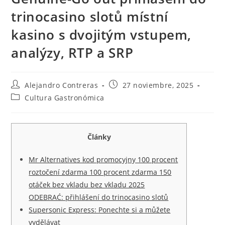
trinocasino slotů místní
kasino s dvojitým vstupem,
analýzy, RTP a SRP
Autor
Entrada
Alejandro Contreras
27 noviembre, 2025
de
publicada:
Categoría
Cultura Gastronómica
la
de
entrada:
la
entrada:
Články
Mr Alternatives kod promocyjny 100 procent
roztočení zdarma 100 procent zdarma 150
otáček bez vkladu bez vkladu 2025
ODEBRAĆ: přihlášení do trinocasino slotů
Supersonic Express: Ponechte si a můžete
vydělávat