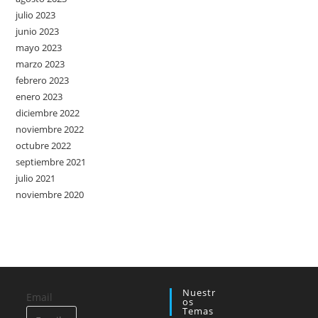
julio 2023
junio 2023
mayo 2023
marzo 2023
febrero 2023
enero 2023
diciembre 2022
noviembre 2022
octubre 2022
septiembre 2021
julio 2021
noviembre 2020
Nuestr
Email
Os
Temas