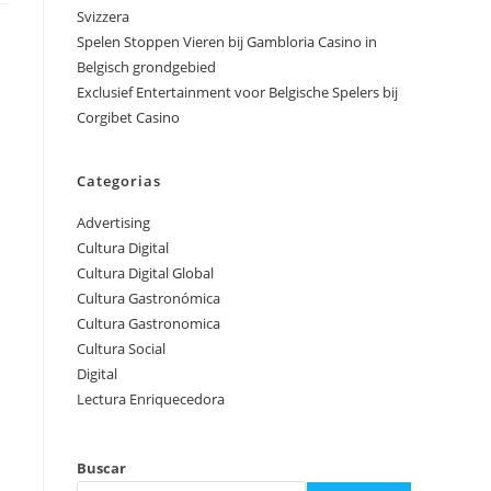
Svizzera
Spelen Stoppen Vieren bij Gambloria Casino in
Belgisch grondgebied
Exclusief Entertainment voor Belgische Spelers bij
Corgibet Casino
Categorias
Advertising
Cultura Digital
Cultura Digital Global
Cultura Gastronómica
Cultura Gastronomica
Cultura Social
Digital
Lectura Enriquecedora
Buscar