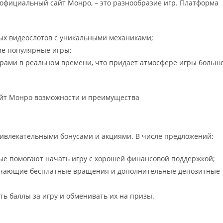
официальный сайт Монро, – это разнообразие игр. Платформа
ых видеослотов с уникальными механиками;
гие популярные игры;
ерами в реальном времени, что придает атмосфере игры больш
ивлекательными бонусами и акциями. В числе предложений:
ые помогают начать игру с хорошей финансовой поддержкой;
лючающие бесплатные вращения и дополнительные депозитные
ь баллы за игру и обменивать их на призы.