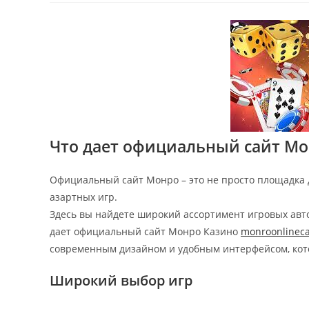
la
la
entrada:
entr
Что дает официальный сайт Мо
Официальный сайт Монро – это не просто площадка 
азартных игр.
Здесь вы найдете широкий ассортимент игровых авто
дает официальный сайт Монро Казино
monroonlineca
современным дизайном и удобным интерфейсом, котор
Широкий выбор игр