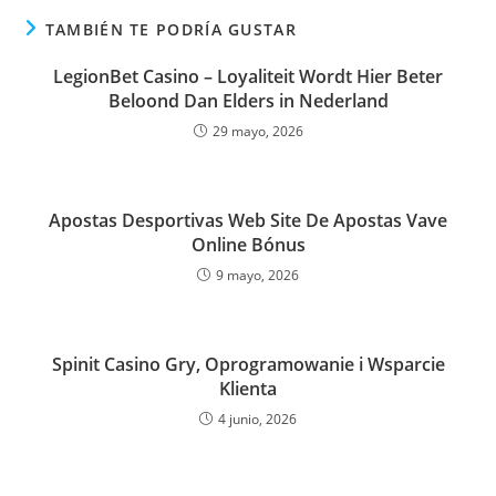
TAMBIÉN TE PODRÍA GUSTAR
LegionBet Casino – Loyaliteit Wordt Hier Beter
Beloond Dan Elders in Nederland
29 mayo, 2026
Apostas Desportivas Web Site De Apostas Vave
Online Bónus
9 mayo, 2026
Spinit Casino Gry, Oprogramowanie i Wsparcie
Klienta
4 junio, 2026