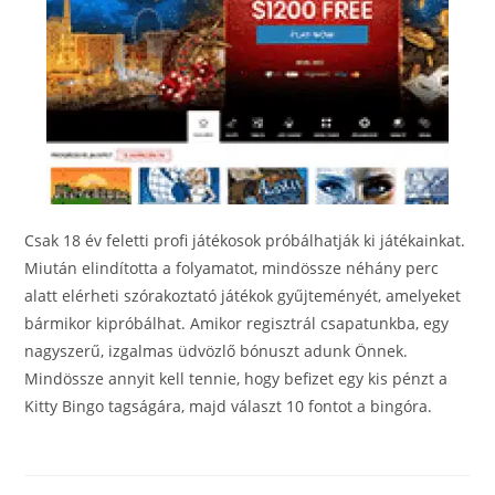
Csak 18 év feletti profi játékosok próbálhatják ki játékainkat.
Miután elindította a folyamatot, mindössze néhány perc
alatt elérheti szórakoztató játékok gyűjteményét, amelyeket
bármikor kipróbálhat. Amikor regisztrál csapatunkba, egy
nagyszerű, izgalmas üdvözlő bónuszt adunk Önnek.
Mindössze annyit kell tennie, hogy befizet egy kis pénzt a
Kitty Bingo tagságára, majd választ 10 fontot a bingóra.