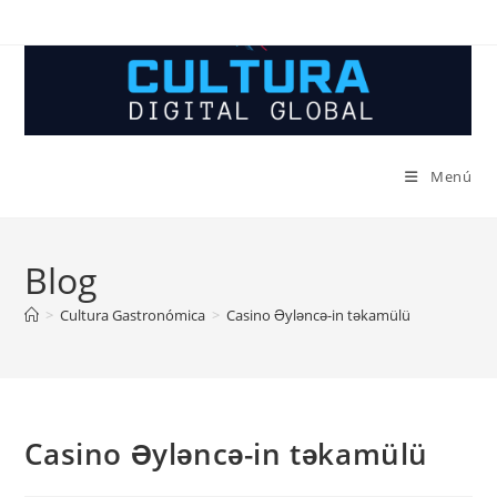
Ir
al
contenido
Menú
Blog
>
Cultura Gastronómica
>
Casino Əyləncə-in təkamülü
Casino Əyləncə-in təkamülü