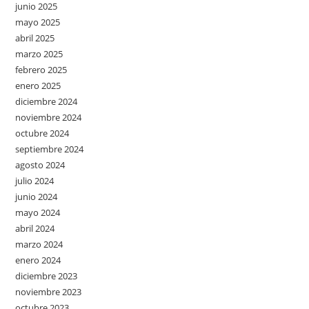
junio 2025
mayo 2025
abril 2025
marzo 2025
febrero 2025
enero 2025
diciembre 2024
noviembre 2024
octubre 2024
septiembre 2024
agosto 2024
julio 2024
junio 2024
mayo 2024
abril 2024
marzo 2024
enero 2024
diciembre 2023
noviembre 2023
octubre 2023