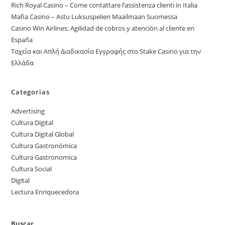
Rich Royal Casino – Come contattare l’assistenza clienti in Italia
Mafia Casino – Astu Luksuspelien Maailmaan Suomessa
Casino Win Airlines: Agilidad de cobros y atención al cliente en
España
Ταχεία και Απλή Διαδικασία Εγγραφής στο Stake Casino για την
Ελλάδα
Categorias
Advertising
Cultura Digital
Cultura Digital Global
Cultura Gastronómica
Cultura Gastronomica
Cultura Social
Digital
Lectura Enriquecedora
Buscar