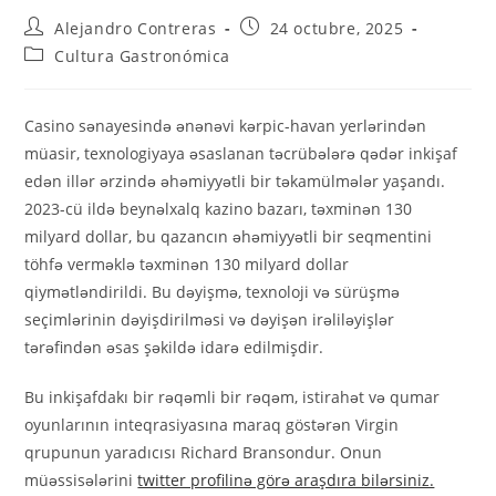
Autor
Entrada
Alejandro Contreras
24 octubre, 2025
de
publicada:
Categoría
Cultura Gastronómica
la
de
entrada:
la
entrada:
Casino sənayesində ənənəvi kərpic-havan yerlərindən
müasir, texnologiyaya əsaslanan təcrübələrə qədər inkişaf
edən illər ərzində əhəmiyyətli bir təkamülmələr yaşandı.
2023-cü ildə beynəlxalq kazino bazarı, təxminən 130
milyard dollar, bu qazancın əhəmiyyətli bir seqmentini
töhfə verməklə təxminən 130 milyard dollar
qiymətləndirildi. Bu dəyişmə, texnoloji və sürüşmə
seçimlərinin dəyişdirilməsi və dəyişən irəliləyişlər
tərəfindən əsas şəkildə idarə edilmişdir.
Bu inkişafdakı bir rəqəmli bir rəqəm, istirahət və qumar
oyunlarının inteqrasiyasına maraq göstərən Virgin
qrupunun yaradıcısı Richard Bransondur. Onun
müəssisələrini
twitter profilinə görə araşdıra bilərsiniz.