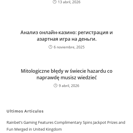
13 abril, 2026
Анализ онлайн-казино: регистрация и
азартная игра на деньги.
6 noviembre, 2025
Mitologiczne błędy w świecie hazardu co
naprawdę musisz wiedzieć
9 abril, 2026
Ultimos Articulos
Rainbet’s Gaming Features Complimentary Spins Jackpot Prizes and
Fun Merged in United Kingdom