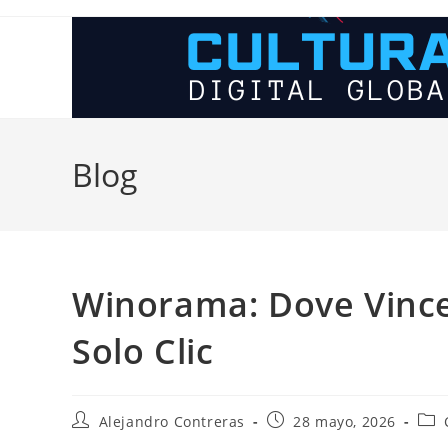
Ir
al
contenido
Blog
Winorama: Dove Vincere
Solo Clic
Autor
Entrada
Cate
Alejandro Contreras
28 mayo, 2026
de
publicada:
de