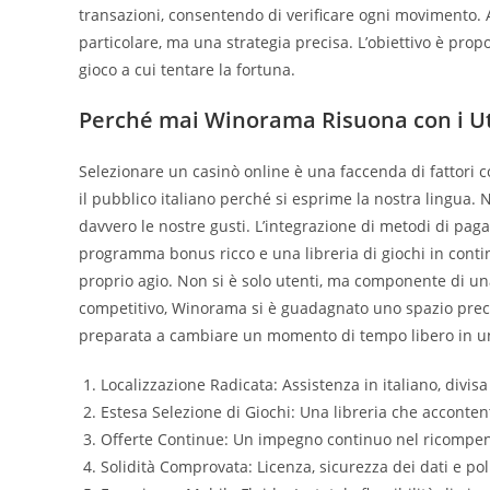
transazioni, consentendo di verificare ogni movimento. 
particolare, ma una strategia precisa. L’obiettivo è propo
gioco a cui tentare la fortuna.
Perché mai Winorama Risuona con i Ute
Selezionare un casinò online è una faccenda di fattori c
il pubblico italiano perché si esprime la nostra lingua.
davvero le nostre gusti. L’integrazione di metodi di pag
programma bonus ricco e una libreria di giochi in conti
proprio agio. Non si è solo utenti, ma componente di una
competitivo, Winorama si è guadagnato uno spazio preciso
preparata a cambiare un momento di tempo libero in un
Localizzazione Radicata: Assistenza in italiano, divis
Estesa Selezione di Giochi: Una libreria che acconten
Offerte Continue: Un impegno continuo nel ricompensar
Solidità Comprovata: Licenza, sicurezza dei dati e po