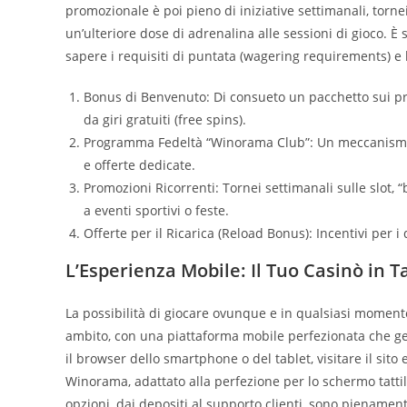
promozionale è poi pieno di iniziative settimanali, tor
un’ulteriore dose di adrenalina alle sessioni di gioco. 
sapere i requisiti di puntata (wagering requirements) e 
Bonus di Benvenuto: Di consueto un pacchetto sui p
da giri gratuiti (free spins).
Programma Fedeltà “Winorama Club”: Un meccanismo a 
e offerte dedicate.
Promozioni Ricorrenti: Tornei settimanali sulle slot, 
a eventi sportivi o feste.
Offerte per il Ricarica (Reload Bonus): Incentivi per 
L’Esperienza Mobile: Il Tuo Casinò in T
La possibilità di giocare ovunque e in qualsiasi momen
ambito, con una piattaforma mobile perfezionata che ge
il browser dello smartphone o del tablet, visitare il sito
Winorama, adattato alla perfezione per lo schermo tattile
opzioni, dai depositi al supporto clienti, sono pienamente