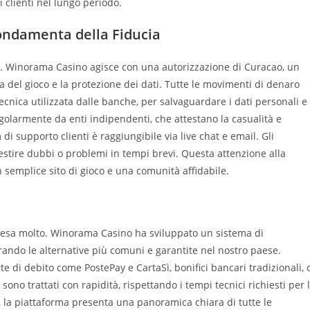
 clienti nel lungo periodo.
Fondamenta della Fiducia
ve. Winorama Casino agisce con una autorizzazione di Curacao, un
ezza del gioco e la protezione dei dati. Tutte le movimenti di denaro
ecnica utilizzata dalle banche, per salvaguardare i dati personali e
egolarmente da enti indipendenti, che attestano la casualità e
am di supporto clienti è raggiungibile via live chat e email. Gli
estire dubbi o problemi in tempi brevi. Questa attenzione alla
un semplice sito di gioco e una comunità affidabile.
vo pesa molto. Winorama Casino ha sviluppato un sistema di
ando le alternative più comuni e garantite nel nostro paese.
e di debito come PostePay e CartaSì, bonifici bancari tradizionali, 
 sono trattati con rapidità, rispettando i tempi tecnici richiesti per 
e, la piattaforma presenta una panoramica chiara di tutte le