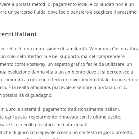
Avere a portata metodi di pagamento locali e collaudati non è un
rre un’percorso fluida, dove l’solo pensiero è scegliere il prossimo
nti Italiani
oncreti e di una impressione di familiarità. Winorama Casino attira
 Non solo nell’interfaccia e nel supporto, ma nel comprendere
amento come PostePay, un aspetto grafico facile da utilizzare, un
nua evoluzione danno vita a un ambiente dove ci si percepisce a
 comunità a cui viene offerto un divertimento totale. In un settore
. È la realtà affidabile, piacevole e sempre a portata di clic,
’possibilità di guadagno.
a in Euro, e sistemi di pagamento tradizionalmente italiani.
ta ogni gusto, regolarmente rinnovata con le ultime uscite.
e sia i neofiti giocatori che i affezionati.
litiche di gioco consapevole creano un contesto di gioco protetto.