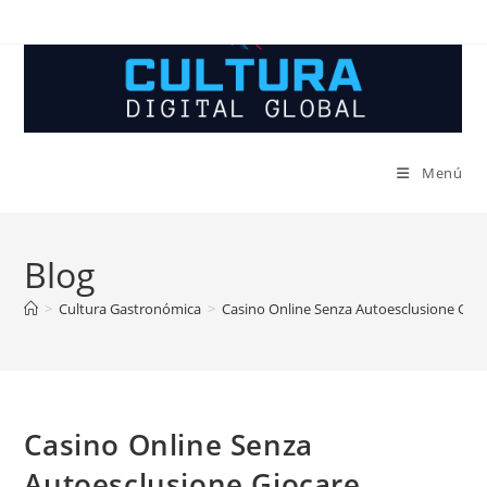
Ir
al
contenido
Menú
Blog
>
Cultura Gastronómica
>
Casino Online Senza Autoesclusione Gio
Casino Online Senza
Autoesclusione Giocare