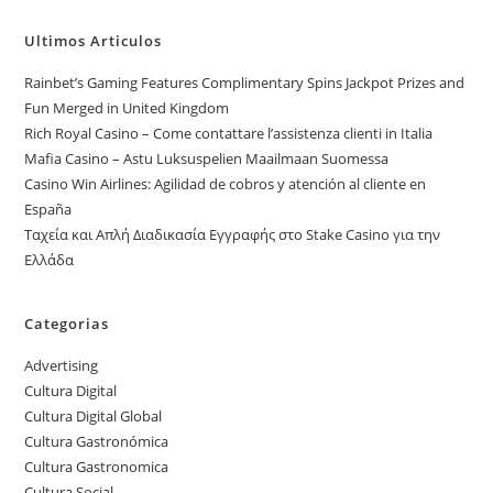
Ultimos Articulos
Rainbet’s Gaming Features Complimentary Spins Jackpot Prizes and
Fun Merged in United Kingdom
Rich Royal Casino – Come contattare l’assistenza clienti in Italia
Mafia Casino – Astu Luksuspelien Maailmaan Suomessa
Casino Win Airlines: Agilidad de cobros y atención al cliente en
España
Ταχεία και Απλή Διαδικασία Εγγραφής στο Stake Casino για την
Ελλάδα
Categorias
Advertising
Cultura Digital
Cultura Digital Global
Cultura Gastronómica
Cultura Gastronomica
Cultura Social