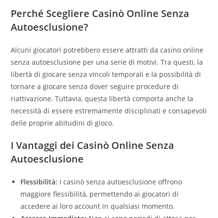
Perché Scegliere Casinò Online Senza
Autoesclusione?
Alcuni giocatori potrebbero essere attratti da casino online
senza autoesclusione per una serie di motivi. Tra questi, la
libertà di giocare senza vincoli temporali e la possibilità di
tornare a giocare senza dover seguire procedure di
riattivazione. Tuttavia, questa libertà comporta anche la
necessità di essere estremamente disciplinati e consapevoli
delle proprie abitudini di gioco.
I Vantaggi dei Casinò Online Senza
Autoesclusione
Flessibilità:
I casinò senza autoesclusione offrono
maggiore flessibilità, permettendo ai giocatori di
accedere ai loro account in qualsiasi momento.