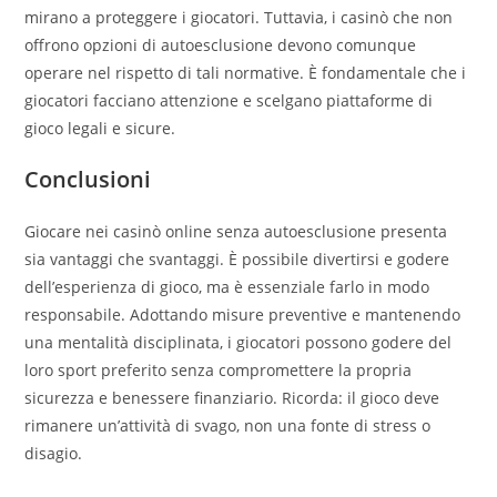
mirano a proteggere i giocatori. Tuttavia, i casinò che non
offrono opzioni di autoesclusione devono comunque
operare nel rispetto di tali normative. È fondamentale che i
giocatori facciano attenzione e scelgano piattaforme di
gioco legali e sicure.
Conclusioni
Giocare nei casinò online senza autoesclusione presenta
sia vantaggi che svantaggi. È possibile divertirsi e godere
dell’esperienza di gioco, ma è essenziale farlo in modo
responsabile. Adottando misure preventive e mantenendo
una mentalità disciplinata, i giocatori possono godere del
loro sport preferito senza compromettere la propria
sicurezza e benessere finanziario. Ricorda: il gioco deve
rimanere un’attività di svago, non una fonte di stress o
disagio.