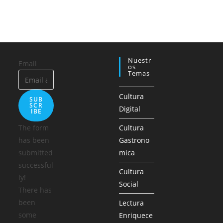
Nuestr
Email
Os
Temas
Cultura
SUB
SCR
Digital
IBE
The form
Cultura
has been
Gastrono
submitted
mica
successful
Cultura
ly!
Social
There has
been
Lectura
some
Enriquece