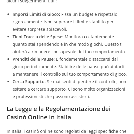
alcuni suggerimenti utili:
Imporsi Limiti di Gioco:
Fissa un budget e rispettalo
rigorosamente. Non superare il limite stabilito per
evitare sorprese spiacevoli.
Tieni Traccia delle Spese:
Monitora costantemente
quanto stai spendendo e in che modo giochi. Questo ti
aiuterà a rimanere consapevole del tuo comportamento.
Prenditi delle Pause:
È fondamentale distaccarsi dal
gioco periodicamente. Stabilire delle pause può aiutarti
a mantenere il controllo sul tuo comportamento di gioco.
Cerca Supporto:
Se mai senti di perdere il controllo, non
esitare a cercare supporto. Ci sono molte organizzazioni
e professionisti che possono assisterti.
La Legge e la Regolamentazione dei
Casinò Online in Italia
In Italia, i casinò online sono regolati da leggi specifiche che