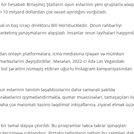
bir hesabatı Birləşmiş Ştatların oyun evlərinin yeni qruplarla əlaq
0 milyard dollardan çox vəsait ayırdığını vurğuladı.
l-ın baş icraçı direktoru Bill Hornbuckledir. Onun rəhbərliyi
marketinq yanaşmalarını alqışladı. İnsanlar onun layihələri haqqınd
ından onlayn platformalara, icma mediasına işləyən və mümkün
ərkəzlərini dəyişdirdilər. Məsələn, 2022-ci ildə Las Vegasdakı
n, bol şəraitini nümayiş etdirən uğurlu İnstagram kampaniyasından
oyun evlərinin tanıtım təşəbbüslərini daha səmərəli şəkildə
əkətlərini qiymətləndirməklə, qumar müəssisələri, tamaşaçıları il
 Daha çox məlumatı kazino təqdimat inkişaflarına, ziyarət etmək üçü
ir təməl daşıya çevrildi. Bu proqramlar təkcə təkrar qonaqları
keçirməyə ruhlandırır. Portativ tətbiqlərin tətbiqi bu sxemləri da