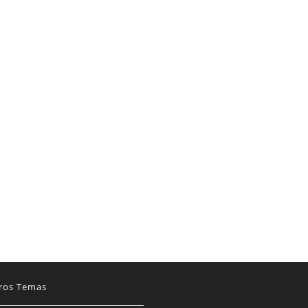
ros Temas