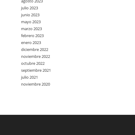
agosto 2023
julio 2023
junio 2023
mayo 2023
marzo 2023
febrero 2023
enero 2023
diciembre 2022
noviembre 2022
octubre 2022
septiembre 2021
julio 2021
noviembre 2020