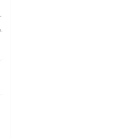
,
s
.