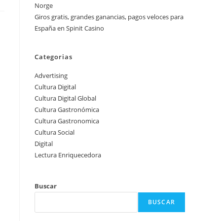
Norge
Giros gratis, grandes ganancias, pagos veloces para
España en Spinit Casino
Categorias
Advertising
Cultura Digital
Cultura Digital Global
Cultura Gastronómica
Cultura Gastronomica
Cultura Social
Digital
Lectura Enriquecedora
Buscar
BUSCAR