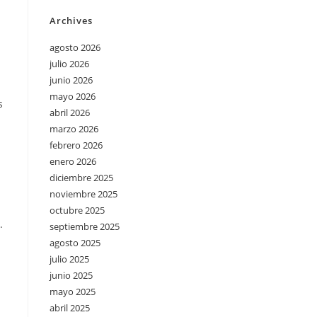
Archives
agosto 2026
julio 2026
junio 2026
mayo 2026
s
abril 2026
marzo 2026
febrero 2026
enero 2026
diciembre 2025
noviembre 2025
octubre 2025
.
septiembre 2025
agosto 2025
julio 2025
junio 2025
mayo 2025
abril 2025