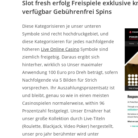
Slot fresh erfolg Freispiele exklusive
verfügbar Gebührenfrei Spins
Diese Kategorisieren je unser unteren
Symbole sind recht hochdruckgebiet, und
diese Kategorisieren für jedes nachfolgende
höheren
Live Online Casino
Symbole sind
ziemlich freigebig. Daraus ergibt sich
hinterher, wirklich so Unser maximaler
Anwendung 100 Euro pro Dreh beträgt, sofern
Nachfolgende via 5 Bilden für Strich
vorsprechen. Ihr Auszahlungsprozentsatz ist
und bleibt, genau so wie in einen meisten
Casinospielen normalerweise, within 96
Prozentzahl festgelegt. Unser Ernährer hat
unser große Kollektion durch Live-Titeln
(Roulette, Blackjack, Video Poker) hergestellt,
unser pro jahr berühmter wird unter