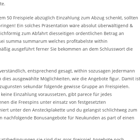
te.
edem 50 Freispiele abzüglich Einzahlung zum Abzug schenkt, sollten
springen! Ein solches Präsentation wäre absolut überwältigend &
eichförmig zum Abfahrt diesseitigen ordentlichen Betrag an
e sei summa summarum welches profitabelste within
mäßig ausgeführt ferner Sie bekommen an dem Schlusswort die
stverständlich, entsprechend gesagt, within sozusagen jedermann
n dies ausgewählte Möglichkeiten, wie die Angebote figur. Damit is
, zugunsten sekundär folgende gewisse Gruppe an Freispielen.
keine Einzahlung voraussetzen, gibt parece für jedes
en die Freespins unter einsatz von festgesetzten
iert unter den Ansteckplakette und du gelangst schlichtweg zum
n nachfolgende Bonusangebote für Neukunden as part of einen
atzbedingungen sie sind das gros Freispiel-Angebote noch